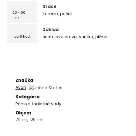
Srdce
20 - 60
korenie, pačuli
min
Základ
santalové drevo, vanilka, pižmo
do 6 hod
Značka
Avon
Kategória
Pánske toaletné vody
Objem
75 ml, 125 ml