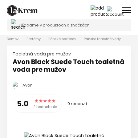
Domov
Parfémy
Pánske parfémy
Pánske toaletné vody
Avon 
toaletná voda pre mužov
Avon Black Suede Touch toaletná
voda pre mužov
Avon
5.0
0 recenzií
1 hodnotenie