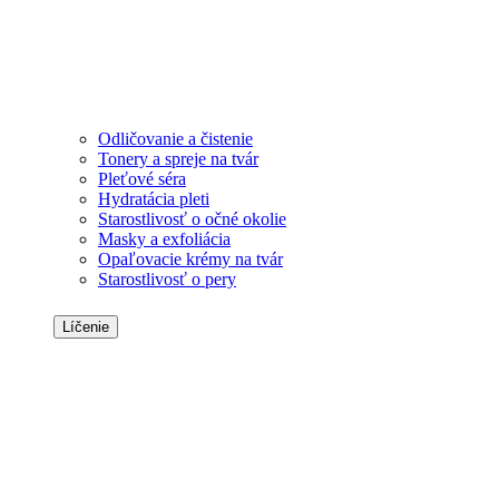
Odličovanie a čistenie
Tonery a spreje na tvár
Pleťové séra
Hydratácia pleti
Starostlivosť o očné okolie
Masky a exfoliácia
Opaľovacie krémy na tvár
Starostlivosť o pery
Líčenie