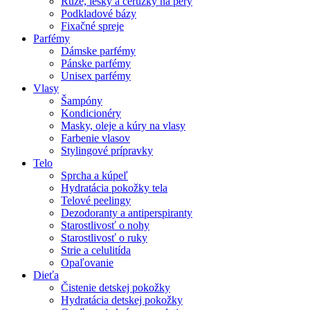
Rúže, lesky a ceruzky na pery
Podkladové bázy
Fixačné spreje
Parfémy
Dámske parfémy
Pánske parfémy
Unisex parfémy
Vlasy
Šampóny
Kondicionéry
Masky, oleje a kúry na vlasy
Farbenie vlasov
Stylingové prípravky
Telo
Sprcha a kúpeľ
Hydratácia pokožky tela
Telové peelingy
Dezodoranty a antiperspiranty
Starostlivosť o nohy
Starostlivosť o ruky
Strie a celulitída
Opaľovanie
Dieťa
Čistenie detskej pokožky
Hydratácia detskej pokožky