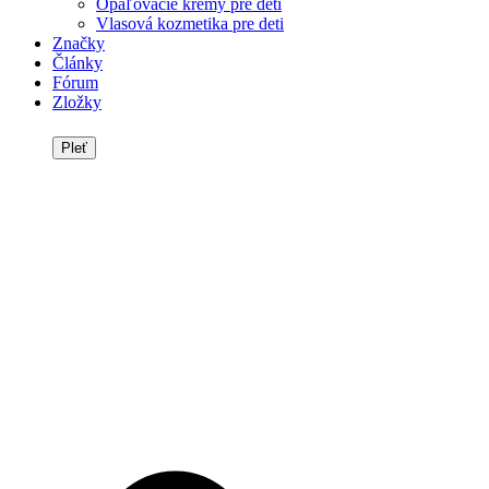
Opaľovacie krémy pre deti
Vlasová kozmetika pre deti
Značky
Články
Fórum
Zložky
Pleť