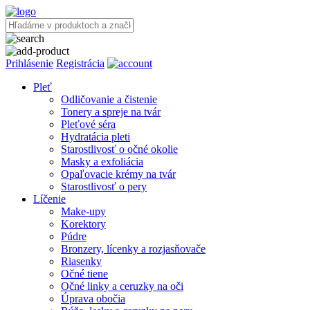
Prihlásenie
Registrácia
Pleť
Odličovanie a čistenie
Tonery a spreje na tvár
Pleťové séra
Hydratácia pleti
Starostlivosť o očné okolie
Masky a exfoliácia
Opaľovacie krémy na tvár
Starostlivosť o pery
Líčenie
Make-upy
Korektory
Púdre
Bronzery, lícenky a rozjasňovače
Riasenky
Očné tiene
Očné linky a ceruzky na oči
Úprava obočia