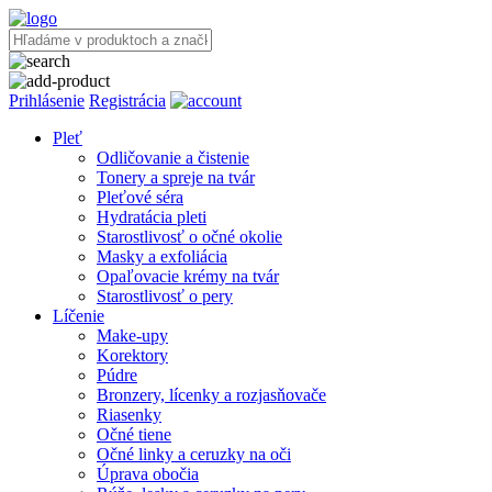
Prihlásenie
Registrácia
Pleť
Odličovanie a čistenie
Tonery a spreje na tvár
Pleťové séra
Hydratácia pleti
Starostlivosť o očné okolie
Masky a exfoliácia
Opaľovacie krémy na tvár
Starostlivosť o pery
Líčenie
Make-upy
Korektory
Púdre
Bronzery, lícenky a rozjasňovače
Riasenky
Očné tiene
Očné linky a ceruzky na oči
Úprava obočia