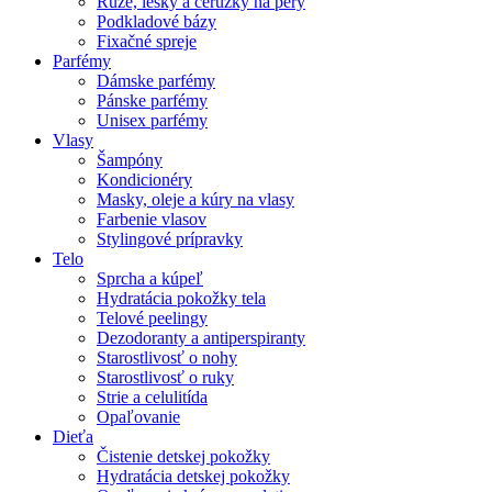
Rúže, lesky a ceruzky na pery
Podkladové bázy
Fixačné spreje
Parfémy
Dámske parfémy
Pánske parfémy
Unisex parfémy
Vlasy
Šampóny
Kondicionéry
Masky, oleje a kúry na vlasy
Farbenie vlasov
Stylingové prípravky
Telo
Sprcha a kúpeľ
Hydratácia pokožky tela
Telové peelingy
Dezodoranty a antiperspiranty
Starostlivosť o nohy
Starostlivosť o ruky
Strie a celulitída
Opaľovanie
Dieťa
Čistenie detskej pokožky
Hydratácia detskej pokožky