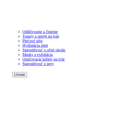
Odličovanie a čistenie
Tonery a spreje na tvár
Pleťové séra
Hydratácia pleti
Starostlivosť o očné okolie
Masky a exfoliácia
Opaľovacie krémy na tvár
Starostlivosť o pery
Líčenie