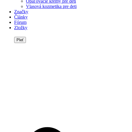
Opaľovacie krémy pre deti
Vlasová kozmetika pre deti
Značky
Články
Fórum
Zložky
Pleť