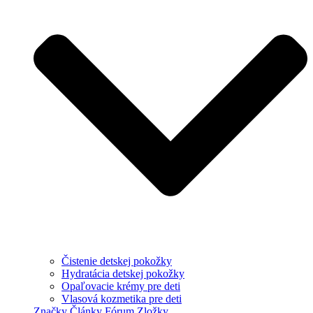
Čistenie detskej pokožky
Hydratácia detskej pokožky
Opaľovacie krémy pre deti
Vlasová kozmetika pre deti
Značky
Články
Fórum
Zložky