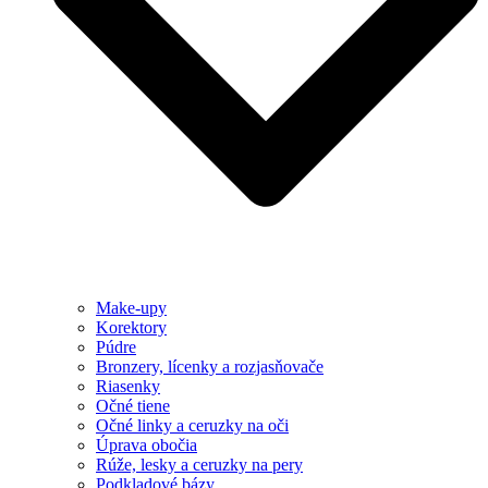
Make-upy
Korektory
Púdre
Bronzery, lícenky a rozjasňovače
Riasenky
Očné tiene
Očné linky a ceruzky na oči
Úprava obočia
Rúže, lesky a ceruzky na pery
Podkladové bázy