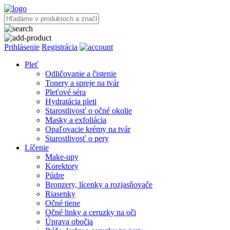
Prihlásenie
Registrácia
Pleť
Odličovanie a čistenie
Tonery a spreje na tvár
Pleťové séra
Hydratácia pleti
Starostlivosť o očné okolie
Masky a exfoliácia
Opaľovacie krémy na tvár
Starostlivosť o pery
Líčenie
Make-upy
Korektory
Púdre
Bronzery, lícenky a rozjasňovače
Riasenky
Očné tiene
Očné linky a ceruzky na oči
Úprava obočia