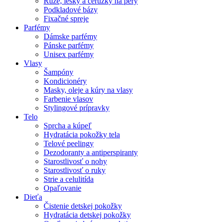
Rúže, lesky a ceruzky na pery
Podkladové bázy
Fixačné spreje
Parfémy
Dámske parfémy
Pánske parfémy
Unisex parfémy
Vlasy
Šampóny
Kondicionéry
Masky, oleje a kúry na vlasy
Farbenie vlasov
Stylingové prípravky
Telo
Sprcha a kúpeľ
Hydratácia pokožky tela
Telové peelingy
Dezodoranty a antiperspiranty
Starostlivosť o nohy
Starostlivosť o ruky
Strie a celulitída
Opaľovanie
Dieťa
Čistenie detskej pokožky
Hydratácia detskej pokožky