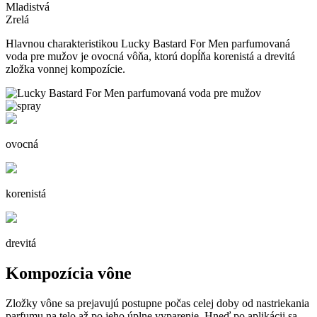
Mladistvá
Zrelá
Hlavnou charakteristikou Lucky Bastard For Men parfumovaná
voda pre mužov je ovocná vôňa, ktorú dopĺňa korenistá a drevitá
zložka vonnej kompozície.
ovocná
korenistá
drevitá
Kompozícia vône
Zložky vône sa prejavujú postupne počas celej doby od nastriekania
parfumu na telo až po jeho úplne vyparenie. Hneď po aplikácii sa