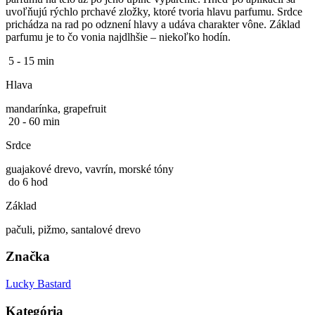
uvoľňujú rýchlo prchavé zložky, ktoré tvoria hlavu parfumu. Srdce
prichádza na rad po odznení hlavy a udáva charakter vône. Základ
parfumu je to čo vonia najdlhšie – niekoľko hodín.
5 - 15 min
Hlava
mandarínka, grapefruit
20 - 60 min
Srdce
guajakové drevo, vavrín, morské tóny
do 6 hod
Základ
pačuli, pižmo, santalové drevo
Značka
Lucky Bastard
Kategória