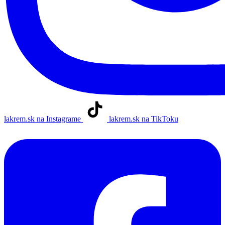
lakrem.sk na Instagrame
lakrem.sk na TikToku