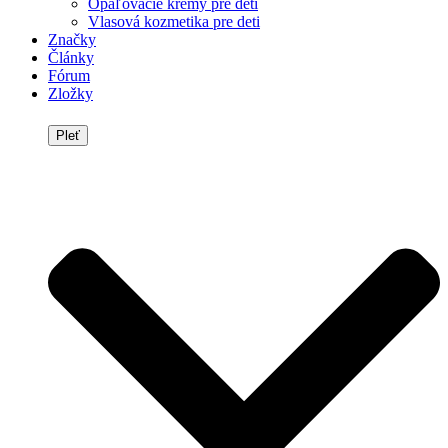
Opaľovacie krémy pre deti
Vlasová kozmetika pre deti
Značky
Články
Fórum
Zložky
Pleť