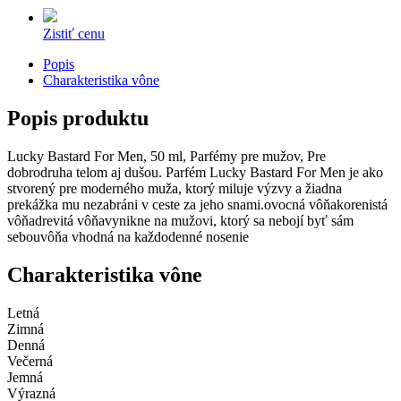
Zistiť cenu
Popis
Charakteristika vône
Popis produktu
Lucky Bastard For Men, 50 ml, Parfémy pre mužov, Pre
dobrodruha telom aj dušou. Parfém Lucky Bastard For Men je ako
stvorený pre moderného muža, ktorý miluje výzvy a žiadna
prekážka mu nezabráni v ceste za jeho snami.ovocná vôňakorenistá
vôňadrevitá vôňavynikne na mužovi, ktorý sa nebojí byť sám
sebouvôňa vhodná na každodenné nosenie
Charakteristika vône
Letná
Zimná
Denná
Večerná
Jemná
Výrazná