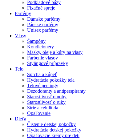
Podkladové bázy
Fixačné spreje
Parfémy
Dámske parfémy
Pánske parfémy
Unisex parfémy
Vlasy
Šampóny
Kondicionéry
Masky, oleje a kúry na vlasy
Farbenie vlasov
Stylingové prípravky
Telo
Sprcha a kúpeľ
Hydratácia pokožky tela
Telové peelingy
Dezodoranty a antiperspiranty
Starostlivosť o nohy
Starostlivosť o ruky
Strie a celulitída
Opaľovanie
Dieťa
Čistenie detskej pokožky
Hydratácia detskej pokožky
Opaľovacie krémy pre deti