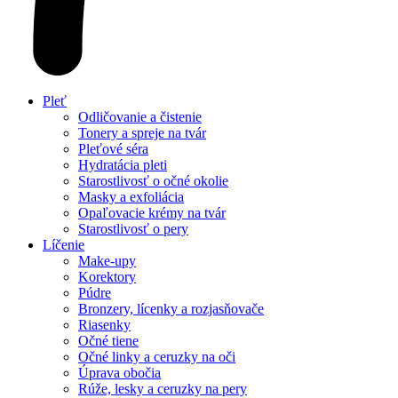
Pleť
Odličovanie a čistenie
Tonery a spreje na tvár
Pleťové séra
Hydratácia pleti
Starostlivosť o očné okolie
Masky a exfoliácia
Opaľovacie krémy na tvár
Starostlivosť o pery
Líčenie
Make-upy
Korektory
Púdre
Bronzery, lícenky a rozjasňovače
Riasenky
Očné tiene
Očné linky a ceruzky na oči
Úprava obočia
Rúže, lesky a ceruzky na pery