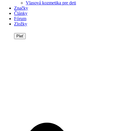
Vlasová kozmetika pre deti
Značky
Články
Fórum
Zložky
Pleť