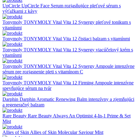
UpCircle
UpCircle Face Serum rozjasňujúce pleťové sérum s
výťažkami z kávy
Tonymoly
TONYMOLY Vital Vita 12 Synergy pleťové tonikum s
vitamínmi
Tonymoly
TONYMOLY Vital Vita 12 čistiaci balzam s vitamínmi
Tonymoly
TONYMOLY Vital Vita 12 Synergy viacúčelový krém s
vitamínmi
Tonymoly
TONYMOLY Vital Vita 12 Synergy Ampoule intenzívne
sérum pre rozjasnenie pleti s vitamínom C
Tonymoly
TONYMOLY Vital Vita 12 Firming Ampoule intenzívne
spevňujúce sérum na tvár
Darphin
Darphin Aromatic Renewing Balm intenzívny a zjemňujúci
a regeneračný balzam
Rare Beauty
Rare Beauty Always An Optimist 4-In-1 Prime & Set
Mist
Allies of Skin
Allies of Skin Molecular Saviour Mist