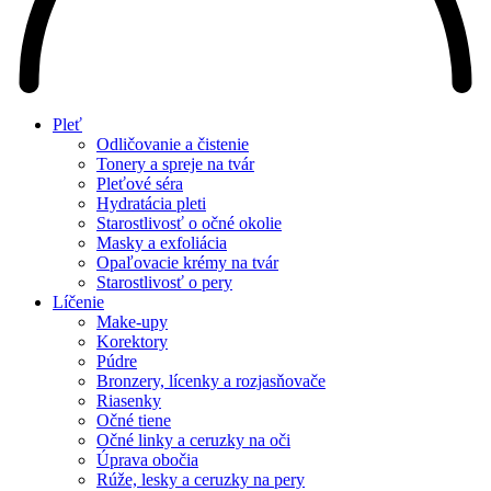
Pleť
Odličovanie a čistenie
Tonery a spreje na tvár
Pleťové séra
Hydratácia pleti
Starostlivosť o očné okolie
Masky a exfoliácia
Opaľovacie krémy na tvár
Starostlivosť o pery
Líčenie
Make-upy
Korektory
Púdre
Bronzery, lícenky a rozjasňovače
Riasenky
Očné tiene
Očné linky a ceruzky na oči
Úprava obočia
Rúže, lesky a ceruzky na pery