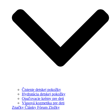
Čistenie detskej pokožky
Hydratácia detskej pokožky
Opaľovacie krémy pre deti
Vlasová kozmetika pre deti
Značky
Články
Fórum
Zložky