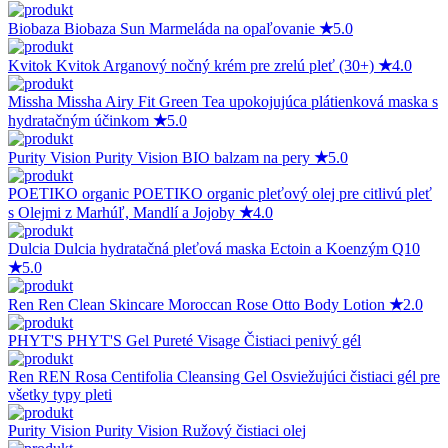
Biobaza
Biobaza Sun Marmeláda na opaľovanie
★
5.0
Kvitok
Kvitok Arganový nočný krém pre zrelú pleť (30+)
★
4.0
Missha
Missha Airy Fit Green Tea upokojujúca plátienková maska s
hydratačným účinkom
★
5.0
Purity Vision
Purity Vision BIO balzam na pery
★
5.0
POETIKO organic
POETIKO organic pleťový olej pre citlivú pleť
s Olejmi z Marhúľ, Mandlí a Jojoby
★
4.0
Dulcia
Dulcia hydratačná pleťová maska Ectoin a Koenzým Q10
★
5.0
Ren
Ren Clean Skincare Moroccan Rose Otto Body Lotion
★
2.0
PHYT'S
PHYT'S Gel Pureté Visage Čistiaci penivý gél
Ren
REN Rosa Centifolia Cleansing Gel Osviežujúci čistiaci gél pre
všetky typy pleti
Purity Vision
Purity Vision Ružový čistiaci olej