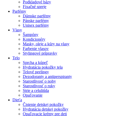
Podkladové bázy
Fixačné spreje
Parfémy
Dámske parfémy
Pánske parfémy
Unisex parfémy
Vlasy
Šampóny
Kondicionéry
Masky, oleje a kúry na vlasy
Farbenie vlasov
Stylingové prípravky
Telo
Sprcha a kúpeľ
Hydratácia pokožky tela
Telové peelingy
Dezodoranty a antiperspiranty
Starostlivosť o nohy
Starostlivosť o ruky
Strie a celulitída
Opaľovanie
Dieťa
Čistenie detskej pokožky
Hydratácia detskej pokožky
Opaľovacie krémy pre deti