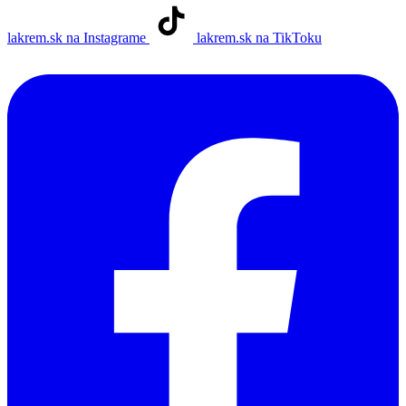
lakrem.sk na Instagrame
lakrem.sk na TikToku