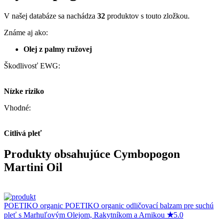
V našej databáze sa nachádza
32
produktov s touto zložkou.
Známe aj ako:
Olej z palmy ružovej
Škodlivosť EWG:
Nízke riziko
Vhodné:
Citlivá pleť
Produkty obsahujúce Cymbopogon
Martini Oil
POETIKO organic
POETIKO organic odličovací balzam pre suchú
pleť s Marhuľovým Olejom, Rakytníkom a Arnikou
★
5.0