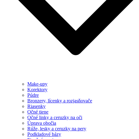
Make-upy
Korektory
Púdre
Bronzery, lícenky a rozjasňovače
Riasenky
Očné tiene
Očné linky a ceruzky na oči
Úprava obočia
Rúže, lesky a ceruzky na pery
Podkladové bázy