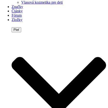
Vlasová kozmetika pre deti
Značky
Články
Fórum
Zložky
Pleť