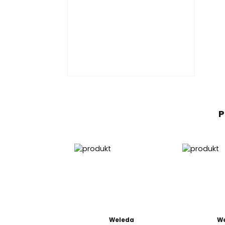
P
Weleda
W