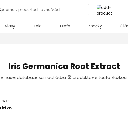
Vlasy
Telo
Dieťa
Značky
Člá
Iris Germanica Root Extract
2
V našej databáze sa nachádza
produktov s touto zložkou.
ť EWG:
riziko