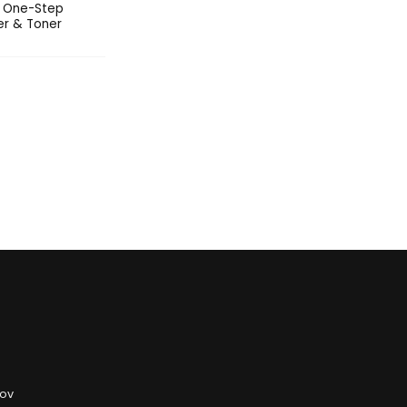
 One-Step
er & Toner
jov