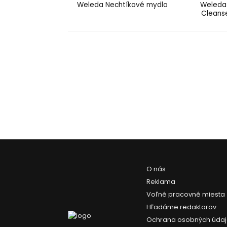
Weleda Nechtíkové mydlo
Weleda
Cleans
O nás
Reklama
Voľné pracovné miesta
Hľadáme redaktorov
Ochrana osobných úda