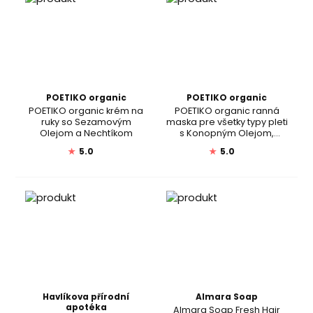
POETIKO organic
POETIKO organic
POETIKO organic krém na
POETIKO organic ranná
ruky so Sezamovým
maska pre všetky typy pleti
Olejom a Nechtíkom
s Konopným Olejom,
Levanduľou a Žihľavou
★
5.0
★
5.0
Havlíkova přírodní
Almara Soap
apotéka
Almara Soap Fresh Hair