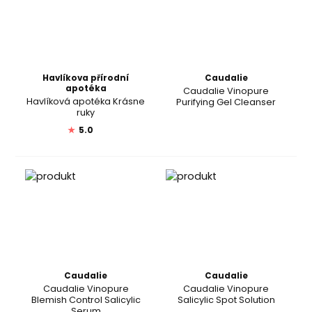
Havlíkova přírodní
Caudalie
apotéka
Caudalie Vinopure
Havlíková apotéka Krásne
Purifying Gel Cleanser
ruky
★
5.0
Caudalie
Caudalie
Caudalie Vinopure
Caudalie Vinopure
Blemish Control Salicylic
Salicylic Spot Solution
Serum