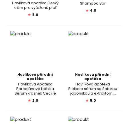
Havlíková apotéka Český
Shampoo Bar
krém pre vyťaženú pleť
★
4.0
★
5.0
Havlíkova přírodní
Havlíkova přírodní
apotéka
apotéka
Havlíkova Apotéka
Havlíková apotéka
Porcelánová bábika
Bieliace sérum so Soforou
Sérum krásnek Cecílie
japonskou a extraktom z
kivi
★
2.0
★
5.0