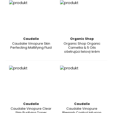
Caudalie
Organic Shop
Caudalie Vinopure Skin
Organic Shop Organic
Perfecting Mattifying Fluid
Camellia & 5 Oils
ošetrujúci telový krém
Caudalie
Caudalie
Caudalie Vinopure Clear
Caudalie Vinopure
Skin Purifying Toner
Blemish Control Infusion