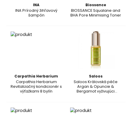
INA
Biossance
INA Prírodný žihľavový
BIOSSANCE Squalane and
šampón
BHA Pore Minimising Toner
Carpathia Herbarium
Saloos
Carpathia Herbarium
Saloos Královská péče
Revitalizačný kondicionér s
Argan & Opuncie &
výťažkami 8 bylín
Bergamot vyživujúci
pleťový olej proti prvým
známkam starnutia pleti