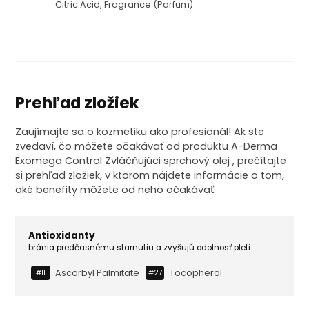
Citric Acid, Fragrance (parfum)
Prehľad zložiek
Zaujímajte sa o kozmetiku ako profesionál! Ak ste
zvedaví, čo môžete očakávať od produktu A-Derma
Exomega Control Zvláčňujúci sprchový olej , prečítajte
si prehľad zložiek, v ktorom nájdete informácie o tom,
aké benefity môžete od neho očakávať.
Antioxidanty
bránia predčasnému starnutiu a zvyšujú odolnosť pleti
Ascorbyl Palmitate
Tocopherol
#11
#27