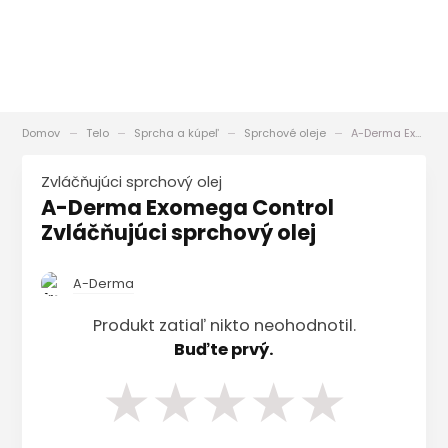
Domov
Telo
Sprcha a kúpeľ
Sprchové oleje
A-Derma Exomega Control Zvláčňujúci sprchový olej
zvláčňujúci sprchový olej
A-Derma Exomega Control
Zvláčňujúci sprchový olej
A-Derma
Produkt zatiaľ nikto neohodnotil.
Buďte prvý.
★
★
★
★
★