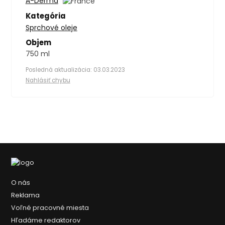
A-Derma
Kategória
Sprchové oleje
Objem
750 ml
Posledná aktualizácia: 03.03.2023
Nahlásiť chybu
O nás
Reklama
Voľné pracovné miesta
Hľadáme redaktorov