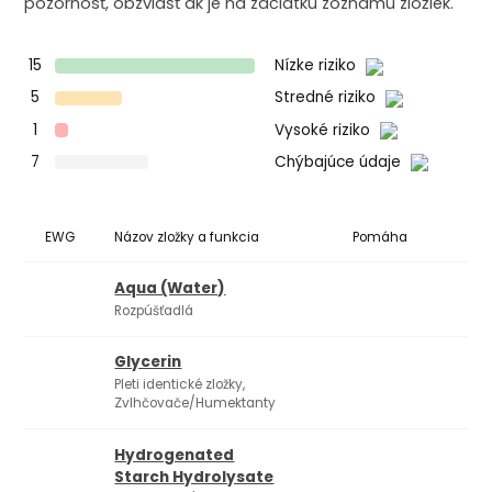
pozornosť, obzvlášť ak je na začiatku zoznamu zložiek.
15
Nízke riziko
5
Stredné riziko
1
Vysoké riziko
7
Chýbajúce údaje
EWG
Názov zložky a funkcia
Pomáha
Ko
Aqua (Water)
Rozpúšťadlá
Glycerin
Pleti identické zložky,
Zvlhčovače/Humektanty
Hydrogenated
Starch Hydrolysate