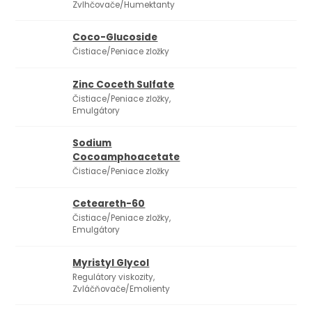
Zvlhčovače/Humektanty
Coco-Glucoside
Čistiace/Peniace zložky
Zinc Coceth Sulfate
Čistiace/Peniace zložky,
Emulgátory
Sodium
Cocoamphoacetate
Čistiace/Peniace zložky
Ceteareth-60
Čistiace/Peniace zložky,
Emulgátory
Myristyl Glycol
Regulátory viskozity,
Zvláčňovače/Emolienty