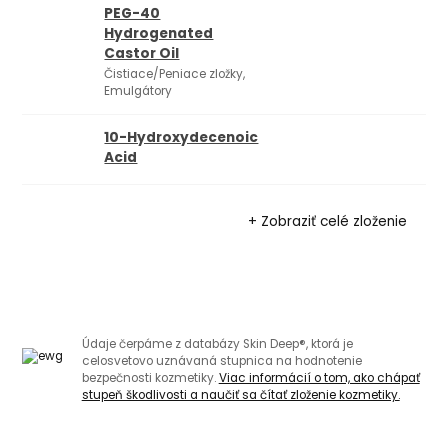
PEG-40
Hydrogenated
Castor Oil
Čistiace/Peniace zložky,
Emulgátory
10-Hydroxydecenoic
Acid
+ Zobraziť celé zloženie
Údaje čerpáme z databázy Skin Deep®, ktorá je
celosvetovo uznávaná stupnica na hodnotenie
bezpečnosti kozmetiky.
Viac informácií o tom, ako chápať
stupeň škodlivosti a naučiť sa čítať zloženie kozmetiky.