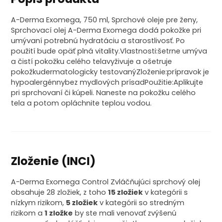
A-Derma Exomega, 750 ml, Sprchové oleje pre ženy,
Sprchovací olej A-Derma Exomega dodá pokožke pri
umývaní potrebnú hydratáciu a starostlivosť. Po
použití bude opäť plná vitality.Vlastnosti:šetrne umýva
a čistí pokožku celého telavyživuje a ošetruje
pokožkudermatologicky testovanýZloženie:prípravok je
hypoalergénnybez mydlových prísadPoužitie:Aplikujte
pri sprchovaní či kúpeli. Naneste na pokožku celého
tela a potom opláchnite teplou vodou.
Zloženie (INCI)
A-Derma Exomega Control Zvláčňujúci sprchový olej
obsahuje 28 zložiek, z toho
15 zložiek
v kategórii s
nízkym rizikom,
5 zložiek
v kategórii so stredným
rizikom a
1 zložke
by ste mali venovať zvýšenú