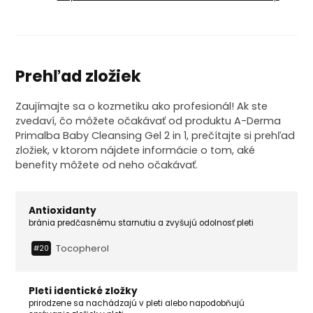
Prehľad zložiek
Zaujímajte sa o kozmetiku ako profesionál! Ak ste
zvedaví, čo môžete očakávať od produktu A-Derma
Primalba Baby Cleansing Gel 2 in 1, prečítajte si prehľad
zložiek, v ktorom nájdete informácie o tom, aké
benefity môžete od neho očakávať.
Antioxidanty
bránia predčasnému starnutiu a zvyšujú odolnosť pleti
Tocopherol
#20
Pleti identické zložky
prirodzene sa nachádzajú v pleti alebo napodobňujú