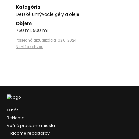
Kategória
Detské umývacie gély a oleje
Objem
750 ml, 500 ml
Posledná aktualizácia: 02.01.2024
Nahlásiť chybu
O nás
Reklama
Voľné pracovné miesta
Hľadáme redaktorov