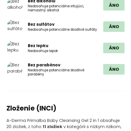
Bez alkoholu
ÁNO
Neobsahuje potenciálne iritujúci,
nemastný alkohol
Bez sulfátov
ÁNO
Neobsahuje potenciálne škodlivé sulfáty
Bez lepku
ÁNO
Neobsahuje lepok
Bez parabénov
ÁNO
Neobsahuje potenciálne škodlivé
parabény
Zloženie (INCI)
A-Derma Primalba Baby Cleansing Gel 2 in 1 obsahuje
20 zložiek, z toho
11 zložiek
v kategórii s nízkym rizikom,