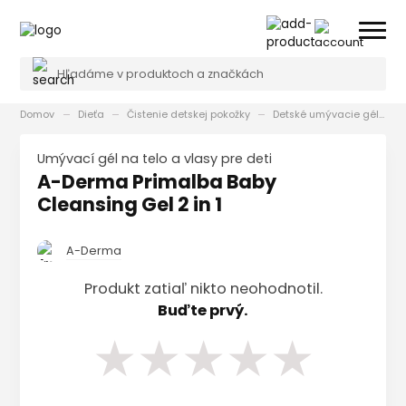
Domov
Dieťa
Čistenie detskej pokožky
Detské umývacie gély a oleje
Umývací gél na telo a vlasy pre deti
A-Derma Primalba Baby
Cleansing Gel 2 in 1
A-Derma
Produkt zatiaľ nikto neohodnotil.
Buďte prvý.
★
★
★
★
★