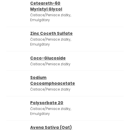
Ceteareth-60
Myristyl Glycol
Čistiace/Peniace zložky,
Emulgátory
Zinc Coceth Sulfate
Čistiace/Peniace zložky,
Emulgátory
Coco-Glucoside
Čistiace/Peniace zložky
Sodium
Cocoamphoacetate
Čistiace/Peniace zložky
Polysorbate 20
Čistiace/Peniace zložky,
Emulgátory
Avena Sativa (Oat)