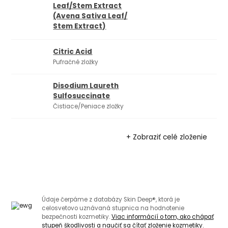
Leaf/​Stem Extract
(Avena Sativa Leaf/​
Stem Extract)
Citric Acid
Pufračné zložky
Disodium Laureth
Sulfosuccinate
Čistiace/Peniace zložky
+ Zobraziť celé zloženie
Údaje čerpáme z databázy Skin Deep®, ktorá je
celosvetovo uznávaná stupnica na hodnotenie
bezpečnosti kozmetiky.
Viac informácií o tom, ako chápať
stupeň škodlivosti a naučiť sa čítať zloženie kozmetiky.