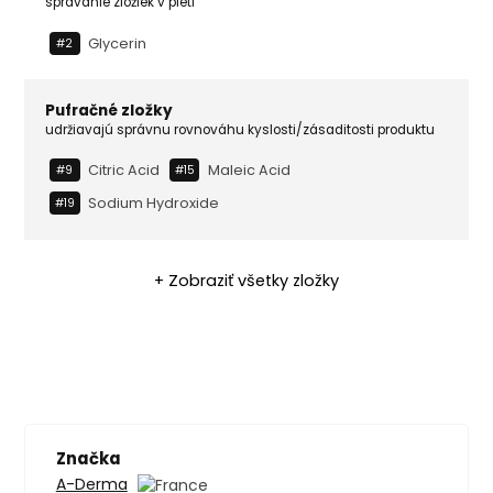
správanie zložiek v pleti
Glycerin
#2
Pufračné zložky
udržiavajú správnu rovnováhu kyslosti/zásaditosti produktu
Citric Acid
Maleic Acid
#9
#15
Sodium Hydroxide
#19
+ Zobraziť všetky zložky
Značka
A-Derma