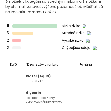
5 zložiek
v kategórii so stredným rizikom a
2 zložkám
by ste mali venovať zvýšenú pozornosť, obzvlášť ak sú
na začiatku zoznamu zložiek.
11
Nízke riziko
5
Stredné riziko
2
Vysoké riziko
2
Chýbajúce údaje
EWG
Názov zložky a funkcia
Pomáha
Ko
Water (Aqua)
Rozpúšťadlá
Glycerin
Pleti identické zložky,
Zvlhčovače/Humektanty