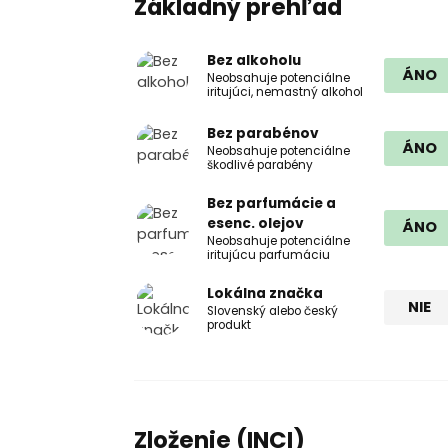
Základný prehľad
Bez alkoholu
ÁNO
Neobsahuje potenciálne
iritujúci, nemastný alkohol
Bez parabénov
ÁNO
Neobsahuje potenciálne
škodlivé parabény
Bez parfumácie a
esenc. olejov
ÁNO
Neobsahuje potenciálne
iritujúcu parfumáciu
Lokálna značka
NIE
Slovenský alebo český
produkt
Zloženie (INCI)