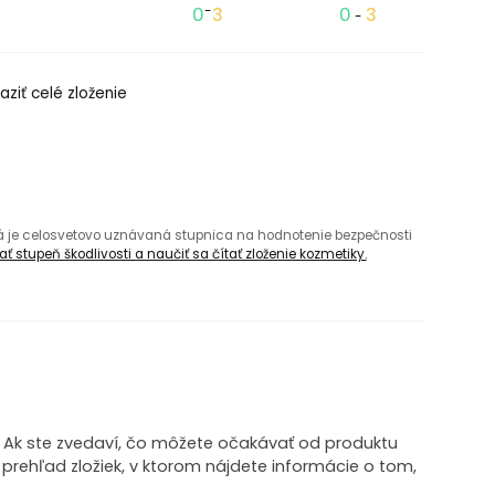
0
-
3
0
3
-
aziť celé zloženie
rá je celosvetovo uznávaná stupnica na hodnotenie bezpečnosti
ť stupeň škodlivosti a naučiť sa čítať zloženie kozmetiky.
! Ak ste zvedaví, čo môžete očakávať od produktu
i prehľad zložiek, v ktorom nájdete informácie o tom,