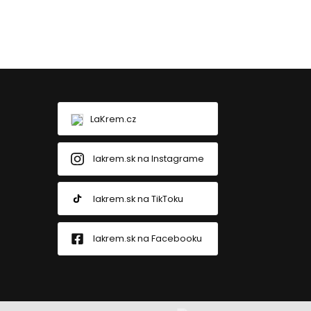
LaKrem.cz
lakrem.sk na Instagrame
lakrem.sk na TikToku
lakrem.sk na Facebooku