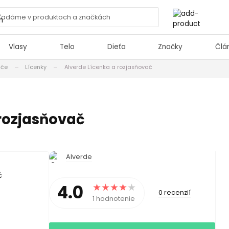
Vlasy
Telo
Dieťa
Značky
Člá
ače
Lícenky
Alverde Lícenka a rozjasňovač
 rozjasňovač
Alverde
4.0
0 recenzií
1 hodnotenie