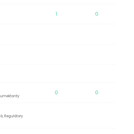
1
0
0
0
/Humektanty
vá, Regulátory