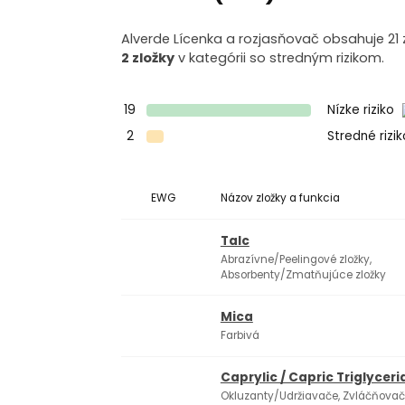
Alverde Lícenka a rozjasňovač obsahuje 21 z
2 zložky
v kategórii so stredným rizikom.
19
Nízke riziko
2
Stredné rizi
EWG
Názov zložky a funkcia
Talc
Abrazívne/Peelingové zložky,
Absorbenty/Zmatňujúce zložky
Mica
Farbivá
Caprylic / Capric Triglyceri
Okluzanty/Udržiavače, Zvláčňova