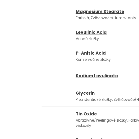
Magnesium Stearate
Farbivá, Zvlhčovače/Humektanty
Levulinic Acid
Vonné zložky
P-Anisic Acid
Konzervačné zložky
Sodium Levulinate
Glycerin
Pleti identické zložky, Zvlhčovače
Tin Oxide
Abrazívne/Peelingové zložky, Farbi
viskozity