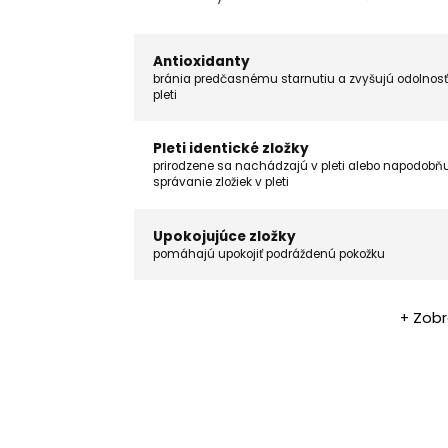
Antioxidanty
bránia predčasnému starnutiu a zvyšujú odolnosť
pleti
Pleti identické zložky
prirodzene sa nachádzajú v pleti alebo napodobň
správanie zložiek v pleti
Upokojujúce zložky
pomáhajú upokojiť podráždenú pokožku
+ Zobr