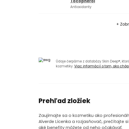
Tocopherol
Antioxidanty
+ Zobr
Údaje čerpáme z databázy Skin Deep®, kto
kozmetiky.
Viac informácií o tom, ako chápa
Prehľad zložiek
Zaujímajte sa o kozmetiku ako profesionál
Alverde Lícenka a rozjasňovač, prečítajte s
aké benefity môžete od neho očakávať.