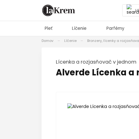
Pleť
Líčenie
Parfémy
Domov
Líčenie
Bronzery, lícenky a rozjasňov
Lícenka a rozjasňovač v jednom
Alverde Lícenka a