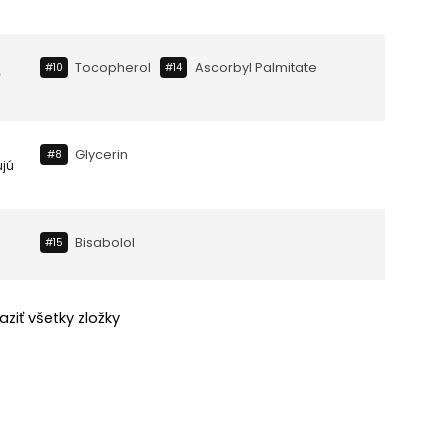
Tocopherol
Ascorbyl Palmitate
#10
#14
Glycerin
#8
ujú
Bisabolol
#15
aziť všetky zložky