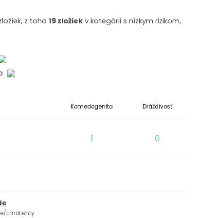
ložiek, z toho
19 zložiek
v kategórii s nízkym rizikom,
ko
Komedogenita
Dráždivosť
1
0
de
če/Emolienty