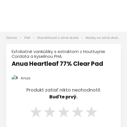
Domov
Pleť
Starostlivosť o očné okolie
Masky na očné okolie
Exfoliačné vankúšiky s extraktom z Houttuynie
Cordata a kyselinou PHA
Anua Heartleaf 77% Clear Pad
Anua
Produkt zatiaľ nikto neohodnotil.
Buďte prvý.
★
★
★
★
★