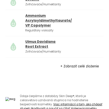
Zvlhčovače/Humektanty
Ammonium
Acryloyldimethyltaurate/​
VP Copolymer
Regulátory viskozity
Ulmus Davidiana
Root Extract
Zvlhčovače/Humektanty
+ Zobraziť celé zloženie
Údaje čerpáme z databázy Skin Deep®, ktorá je
celosvetovo uznávaná stupnica na hodnotenie
bezpečnosti kozmetiky.
Viac informácií o tom, ako chápať
stupeň škodlivosti a naučiť sa čítať zloženie kozmetiky.