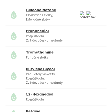
Gluconolactone
Chelatačné zložky,
Exfoliačné zložky
Propanediol
Rozpúšťadlá,
Zvlhčovače/Humektanty
Tromethamine
Pufračné zložky
Butylene Glycol
Regulátory viskozity,
Rozpúšťadlá,
Zvlhčovače/Humektanty
1,2-Hexanediol
Rozpúšťadlá
Betaine