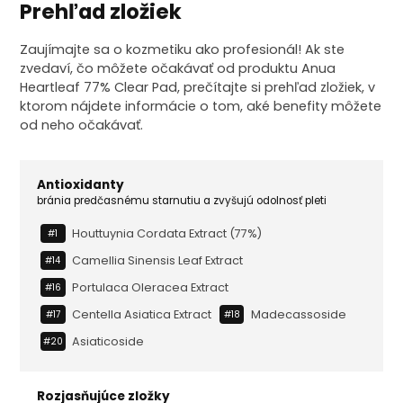
Prehľad zložiek
Zaujímajte sa o kozmetiku ako profesionál! Ak ste
zvedaví, čo môžete očakávať od produktu Anua
Heartleaf 77% Clear Pad, prečítajte si prehľad zložiek, v
ktorom nájdete informácie o tom, aké benefity môžete
od neho očakávať.
Antioxidanty
bránia predčasnému starnutiu a zvyšujú odolnosť pleti
Houttuynia Cordata Extract (77%)
#1
Camellia Sinensis Leaf Extract
#14
Portulaca Oleracea Extract
#16
Centella Asiatica Extract
Madecassoside
#17
#18
Asiaticoside
#20
Rozjasňujúce zložky