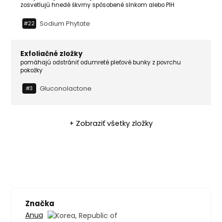
zosvetlujú hnedé škvrny spôsobené slnkom alebo PIH
Sodium Phytate
#22
Exfoliačné zložky
pomáhajú odstrániť odumreté pleťové bunky z povrchu
pokožky
Gluconolactone
#3
+ Zobraziť všetky zložky
Značka
Anua