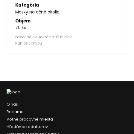
Kategória
Masky na očné okolie
Objem
70 ks
Posledná aktualizácia: 15.12.2023
Nahlásiť chybu
O nás
Reklama
Voľné pracovné miesta
Hľadáme redaktorov