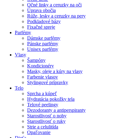
Očné linky a ceruzky na oči
Úprava obočia
Rúže, lesky a ceruzky na pery
Podkladové bázy
Fixačné spreje
Parfémy
Dámske parfémy
Pánske parfémy
Unisex parfémy
Vlasy
Šampóny
Kondicionéry
Masky, oleje a kúry na vlasy
Farbenie vlasov
Stylingové prípravky
Telo
Sprcha a kúpeľ
Hydratácia pokožky tela
Telové peelingy
Dezodoranty a antiperspiranty
Starostlivosť o nohy
Starostlivosť o ruky
Strie a celulitída
Opaľovanie
Dieťa