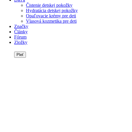
Čistenie detskej pokožky
Hydratácia detskej pokožky
Opaľovacie krémy pre deti
Vlasová kozmetika pre deti
Značky
Články
Fórum
Zložky
Pleť