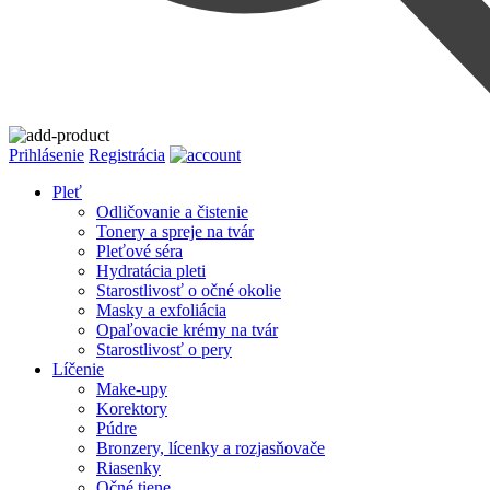
Prihlásenie
Registrácia
Pleť
Odličovanie a čistenie
Tonery a spreje na tvár
Pleťové séra
Hydratácia pleti
Starostlivosť o očné okolie
Masky a exfoliácia
Opaľovacie krémy na tvár
Starostlivosť o pery
Líčenie
Make-upy
Korektory
Púdre
Bronzery, lícenky a rozjasňovače
Riasenky
Očné tiene