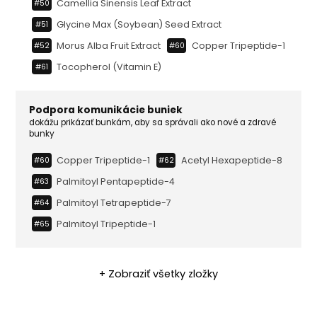
Camellia Sinensis Leaf Extract
#50
Glycine Max (soybean) Seed Extract
#51
Morus Alba Fruit Extract
Copper Tripeptide-1
#52
#60
Tocopherol (vitamin E)
#61
Podpora komunikácie buniek
dokážu prikázať bunkám, aby sa správali ako nové a zdravé
bunky
Copper Tripeptide-1
Acetyl Hexapeptide-8
#60
#62
Palmitoyl Pentapeptide-4
#63
Palmitoyl Tetrapeptide-7
#64
Palmitoyl Tripeptide-1
#65
+ Zobraziť všetky zložky