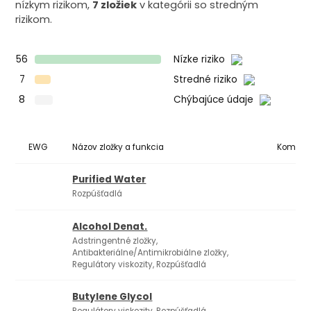
nízkym rizikom,
7 zložiek
v kategórii so stredným
rizikom.
56
Nízke riziko
7
Stredné riziko
8
Chýbajúce údaje
EWG
Názov zložky a funkcia
Komedo
Purified Water
Rozpúšťadlá
Alcohol Denat.
Adstringentné zložky,
Antibakteriálne/Antimikrobiálne zložky,
Regulátory viskozity, Rozpúšťadlá
Butylene Glycol
1
Regulátory viskozity, Rozpúšťadlá,