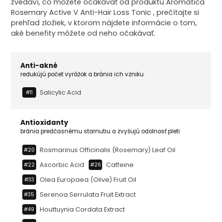
zvedaví, čo môžete očakávať od produktu Aromatica
Rosemary Active V Anti-Hair Loss Tonic , prečítajte si
prehľad zložiek, v ktorom nájdete informácie o tom,
aké benefity môžete od neho očakávať.
Anti-akné
redukújú počet vyrážok a bránia ich vzniku
Salicylic Acid
#11
Antioxidanty
bránia predčasnému starnutiu a zvyšujú odolnosť pleti
Rosmarinus Officinalis (rosemary) Leaf Oil
#20
Ascorbic Acid
Caffeine
#22
#26
Olea Europaea (olive) Fruit Oil
#33
Serenoa Serrulata Fruit Extract
#35
Houttuynia Cordata Extract
#49