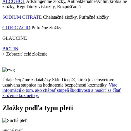
ALCOHOL
Adstringentné zložky, Antibakteriálne/Antimikrobiálne
zložky, Regulátory viskozity, Rozpúšťadlá
SODIUM CITRATE
Chelatačné zložky, Pufračné zložky
CITRIC ACID
Pufračné zložky
GLAUCINE
BIOTIN
+ Zobraziť celé zloženie
Údaje čerpáme z databázy Skin Deep®, ktorá je celosvetovo
uznávaná stupnica na hodnotenie bezpečnosti kozmetiky.
Viac
informácií o tom, ako chápať stupeň škodlivosti a naučiť sa čítať
zloženie kozmetiky.
Zložky podľa typu pleti
Suchá pleť