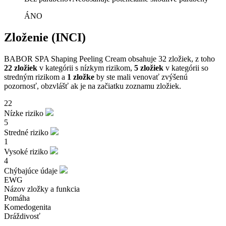
ÁNO
Zloženie (INCI)
BABOR SPA Shaping Peeling Cream obsahuje 32 zložiek, z toho
22 zložiek
v kategórii s nízkym rizikom,
5 zložiek
v kategórii so
stredným rizikom a
1 zložke
by ste mali venovať zvýšenú
pozornosť, obzvlášť ak je na začiatku zoznamu zložiek.
22
Nízke riziko
5
Stredné riziko
1
Vysoké riziko
4
Chýbajúce údaje
EWG
Názov zložky a funkcia
Pomáha
Komedogenita
Dráždivosť