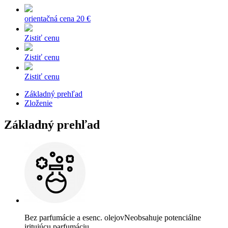
orientačná cena
20 €
Zistiť cenu
Zistiť cenu
Zistiť cenu
Základný prehľad
Zloženie
Základný prehľad
Bez parfumácie a esenc. olejov
Neobsahuje potenciálne
iritujúcu parfumáciu