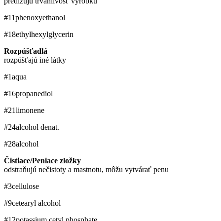
predlžujú trvanlivosť výrobku
#11
phenoxyethanol
#18
ethylhexylglycerin
Rozpúšťadlá
rozpúšťajú iné látky
#1
aqua
#16
propanediol
#21
limonene
#24
alcohol denat.
#28
alcohol
Čistiace/Peniace zložky
odstraňujú nečistoty a mastnotu, môžu vytvárať penu
#3
cellulose
#9
cetearyl alcohol
#12
potassium cetyl phosphate