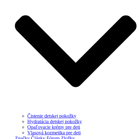
Čistenie detskej pokožky
Hydratácia detskej pokožky
Opaľovacie krémy pre deti
Vlasová kozmetika pre deti
Značky
Články
Fórum
Zložky