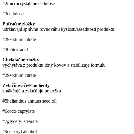
#2
microcrystalline cellulose
#3
cellulose
Pufračné zložky
udržiavajú správnu rovnováhu kyslosti/zásaditosti produktu
#29
sodium citrate
#30
citric acid
Chelatačné zložky
vychytáva z produktu ióny kovov a stabilizuje formulu
#29
sodium citrate
Zvláčňovače/Emolienty
zmäkčujú a zvláčňujú pokožku
#5
helianthus annuus seed oil
#6
coco-caprylate
#7
glyceryl stearate
#9
cetearyl alcohol