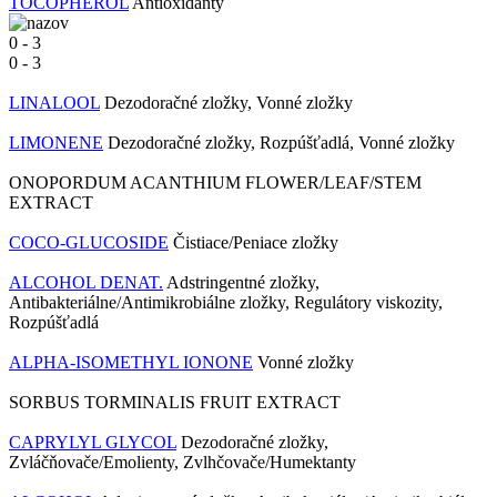
TOCOPHEROL
Antioxidanty
0
-
3
0
-
3
LINALOOL
Dezodoračné zložky, Vonné zložky
LIMONENE
Dezodoračné zložky, Rozpúšťadlá, Vonné zložky
ONOPORDUM ACANTHIUM FLOWER/LEAF/STEM
EXTRACT
COCO-GLUCOSIDE
Čistiace/Peniace zložky
ALCOHOL DENAT.
Adstringentné zložky,
Antibakteriálne/Antimikrobiálne zložky, Regulátory viskozity,
Rozpúšťadlá
ALPHA-ISOMETHYL IONONE
Vonné zložky
SORBUS TORMINALIS FRUIT EXTRACT
CAPRYLYL GLYCOL
Dezodoračné zložky,
Zvláčňovače/Emolienty, Zvlhčovače/Humektanty