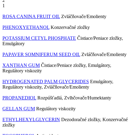
2
1
ROSA CANINA FRUIT OIL
Zvláčňovače/Emolienty
PHENOXYETHANOL
Konzervačné zložky
POTASSIUM CETYL PHOSPHATE
Čistiace/Peniace zložky,
Emulgátory
PAPAVER SOMNIFERUM SEED OIL
Zvláčňovače/Emolienty
XANTHAN GUM
Čistiace/Peniace zložky, Emulgátory,
Regulátory viskozity
HYDROGENATED PALM GLYCERIDES
Emulgátory,
Regulátory viskozity, Zvláčňovače/Emolienty
PROPANEDIOL
Rozpúšťadlá, Zvlhčovače/Humektanty
GELLAN GUM
Regulátory viskozity
ETHYLHEXYLGLYCERIN
Dezodoračné zložky, Konzervačné
zložky