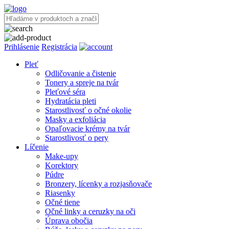
Prihlásenie
Registrácia
Pleť
Odličovanie a čistenie
Tonery a spreje na tvár
Pleťové séra
Hydratácia pleti
Starostlivosť o očné okolie
Masky a exfoliácia
Opaľovacie krémy na tvár
Starostlivosť o pery
Líčenie
Make-upy
Korektory
Púdre
Bronzery, lícenky a rozjasňovače
Riasenky
Očné tiene
Očné linky a ceruzky na oči
Úprava obočia