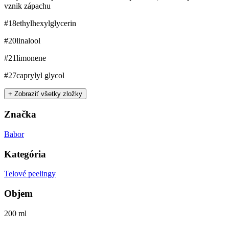
vznik zápachu
#18
ethylhexylglycerin
#20
linalool
#21
limonene
#27
caprylyl glycol
+ Zobraziť všetky zložky
Značka
Babor
Kategória
Telové peelingy
Objem
200 ml