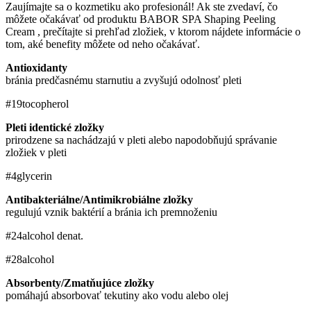
Zaujímajte sa o kozmetiku ako profesionál! Ak ste zvedaví, čo
môžete očakávať od produktu BABOR SPA Shaping Peeling
Cream , prečítajte si prehľad zložiek, v ktorom nájdete informácie o
tom, aké benefity môžete od neho očakávať.
Antioxidanty
bránia predčasnému starnutiu a zvyšujú odolnosť pleti
#19
tocopherol
Pleti identické zložky
prirodzene sa nachádzajú v pleti alebo napodobňujú správanie
zložiek v pleti
#4
glycerin
Antibakteriálne/Antimikrobiálne zložky
regulujú vznik baktérií a bránia ich premnoženiu
#24
alcohol denat.
#28
alcohol
Absorbenty/Zmatňujúce zložky
pomáhajú absorbovať tekutiny ako vodu alebo olej