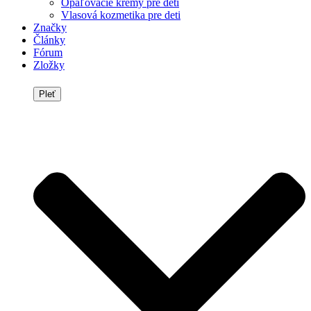
Opaľovacie krémy pre deti
Vlasová kozmetika pre deti
Značky
Články
Fórum
Zložky
Pleť