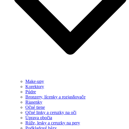
Make-upy
Korektory
Púdre
Bronzery, lícenky a rozjasňovače
Riasenky
Očné tiene
Očné linky a ceruzky na oči
Úprava obočia
Rúže, lesky a ceruzky na pery
Podkladové bázy