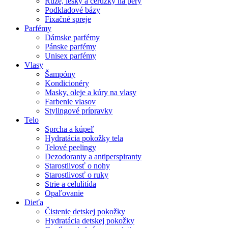
Rúže, lesky a ceruzky na pery
Podkladové bázy
Fixačné spreje
Parfémy
Dámske parfémy
Pánske parfémy
Unisex parfémy
Vlasy
Šampóny
Kondicionéry
Masky, oleje a kúry na vlasy
Farbenie vlasov
Stylingové prípravky
Telo
Sprcha a kúpeľ
Hydratácia pokožky tela
Telové peelingy
Dezodoranty a antiperspiranty
Starostlivosť o nohy
Starostlivosť o ruky
Strie a celulitída
Opaľovanie
Dieťa
Čistenie detskej pokožky
Hydratácia detskej pokožky