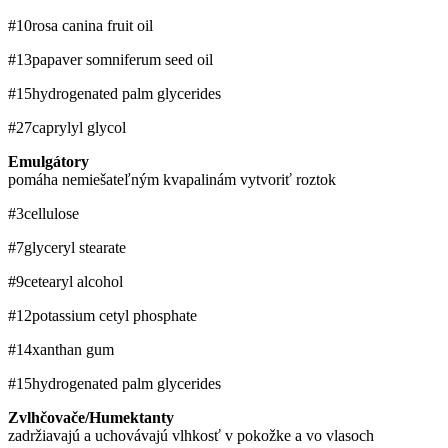
#10
rosa canina fruit oil
#13
papaver somniferum seed oil
#15
hydrogenated palm glycerides
#27
caprylyl glycol
Emulgátory
pomáha nemiešateľným kvapalinám vytvoriť roztok
#3
cellulose
#7
glyceryl stearate
#9
cetearyl alcohol
#12
potassium cetyl phosphate
#14
xanthan gum
#15
hydrogenated palm glycerides
Zvlhčovače/Humektanty
zadržiavajú a uchovávajú vlhkosť v pokožke a vo vlasoch