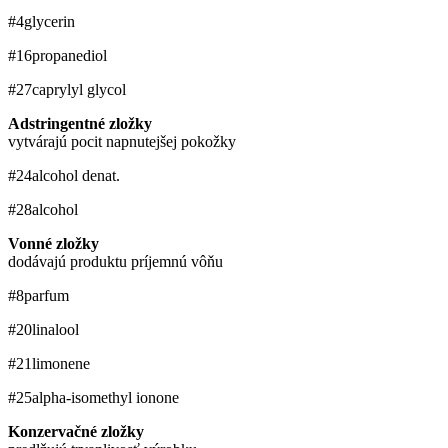
#4
glycerin
#16
propanediol
#27
caprylyl glycol
Adstringentné zložky
vytvárajú pocit napnutejšej pokožky
#24
alcohol denat.
#28
alcohol
Vonné zložky
dodávajú produktu príjemnú vôňu
#8
parfum
#20
linalool
#21
limonene
#25
alpha-isomethyl ionone
Konzervačné zložky