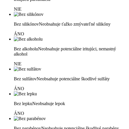
NIE
Bez silikónov
Neobsahuje ťažko zmývateľné silikóny
ÁNO
Bez alkoholu
Neobsahuje potenciálne iritujúci, nemastný
alkohol
NIE
Bez sulfátov
Neobsahuje potenciálne škodlivé sulfáty
ÁNO
Bez lepku
Neobsahuje lepok
ÁNO
Bez parabénov
Neobsahuje potenciálne škodlivé parabény