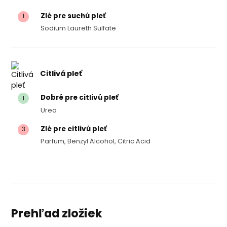
Zlé pre suchú pleť
1
Sodium Laureth Sulfate
Citlivá pleť
Dobré pre citlivú pleť
1
Urea
Zlé pre citlivú pleť
3
Parfum, Benzyl Alcohol, Citric Acid
Prehľad zložiek