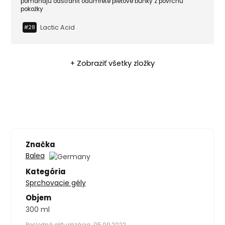
pomáhajú odstrániť odumreté pleťové bunky z povrchu
pokožky
Lactic Acid
#28
+ Zobraziť všetky zložky
Značka
Balea
Kategória
Sprchovacie gély
Objem
300 ml