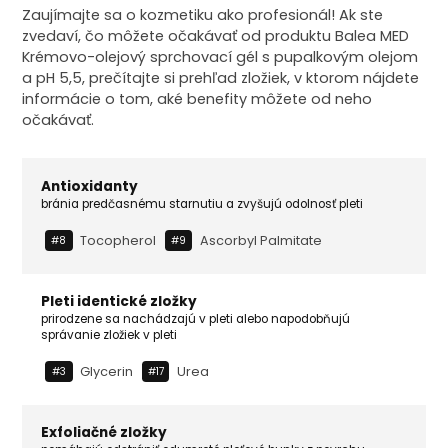
Zaujímajte sa o kozmetiku ako profesionál! Ak ste
zvedaví, čo môžete očakávať od produktu Balea MED
Krémovo-olejový sprchovací gél s pupalkovým olejom
a pH 5,5, prečítajte si prehľad zložiek, v ktorom nájdete
informácie o tom, aké benefity môžete od neho
očakávať.
Antioxidanty
bránia predčasnému starnutiu a zvyšujú odolnosť pleti
Tocopherol
Ascorbyl Palmitate
#8
#9
Pleti identické zložky
prirodzene sa nachádzajú v pleti alebo napodobňujú
správanie zložiek v pleti
Glycerin
Urea
#3
#17
Exfoliačné zložky