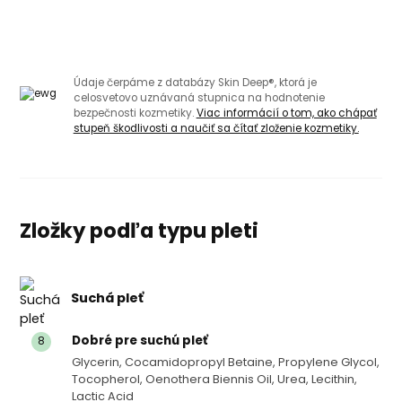
Údaje čerpáme z databázy Skin Deep®, ktorá je
celosvetovo uznávaná stupnica na hodnotenie
bezpečnosti kozmetiky.
Viac informácií o tom, ako chápať
stupeň škodlivosti a naučiť sa čítať zloženie kozmetiky.
Zložky podľa typu pleti
Suchá pleť
Dobré pre suchú pleť
8
Glycerin, Cocamidopropyl Betaine, Propylene Glycol,
Tocopherol, Oenothera Biennis Oil, Urea, Lecithin,
Lactic Acid