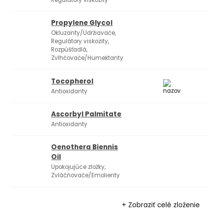
Propylene Glycol
Okluzanty/Udržiavače,
Regulátory viskozity,
Rozpúšťadlá,
Zvlhčovače/Humektanty
Tocopherol
Antioxidanty
Ascorbyl Palmitate
Antioxidanty
Oenothera Biennis
Oil
Upokojujúce zložky,
Zvláčňovače/Emolienty
+ Zobraziť celé zloženie