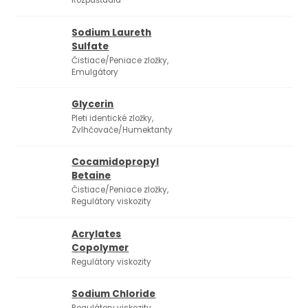
Rozpúšťadlá
Sodium Laureth
Sulfate
Čistiace/Peniace zložky,
Emulgátory
Glycerin
Pleti identické zložky,
Zvlhčovače/Humektanty
Cocamidopropyl
Betaine
Čistiace/Peniace zložky,
Regulátory viskozity
Acrylates
Copolymer
Regulátory viskozity
Sodium Chloride
Regulátory viskozity