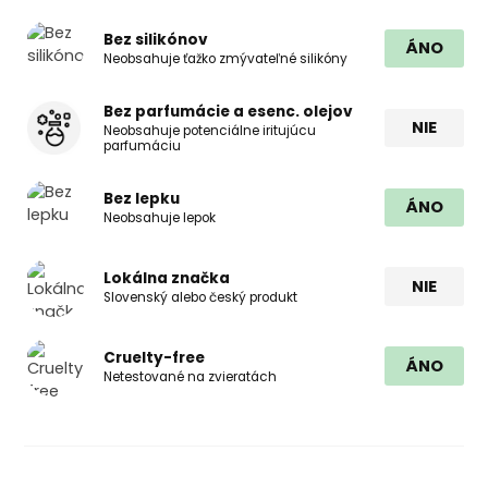
Bez silikónov
ÁNO
Neobsahuje ťažko zmývateľné silikóny
Bez parfumácie a esenc. olejov
NIE
Neobsahuje potenciálne iritujúcu
parfumáciu
Bez lepku
ÁNO
Neobsahuje lepok
Lokálna značka
NIE
Slovenský alebo český produkt
Cruelty-free
ÁNO
Netestované na zvieratách