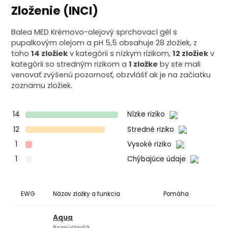
Zloženie (INCI)
Balea MED Krémovo-olejový sprchovací gél s
pupalkovým olejom a pH 5,5 obsahuje 28 zložiek, z
toho
14 zložiek
v kategórii s nízkym rizikom,
12 zložiek
v
kategórii so stredným rizikom a
1 zložke
by ste mali
venovať zvýšenú pozornosť, obzvlášť ak je na začiatku
zoznamu zložiek.
14
Nízke riziko
12
Stredné riziko
1
Vysoké riziko
1
Chýbajúce údaje
EWG
Názov zložky a funkcia
Pomáha
Ko
Aqua