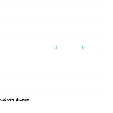
0
0
aziť celé zloženie