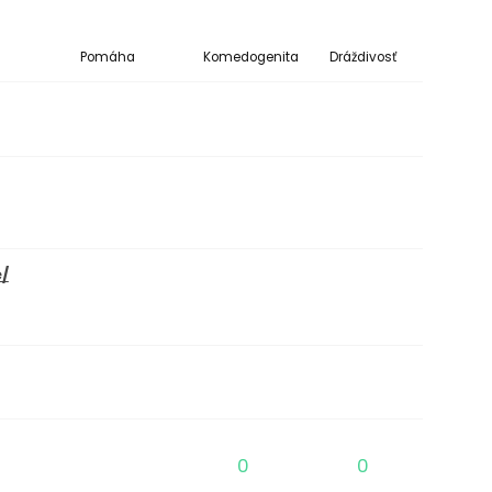
Pomáha
Komedogenita
Dráždivosť
/​
0
0