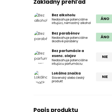
Základný prehľad
Bez alkoholu
ÁNO
Neobsahuje potenciálne
iritujúci, nemastný alkohol
Bez parabénov
ÁNO
Neobsahuje potenciálne
škodlivé parabény
Bez parfumácie a
esenc. olejov
NIE
Neobsahuje potenciálne
iritujúcu parfumáciu
Lokálna značka
NIE
Slovenský alebo český
produkt
Popis produktu