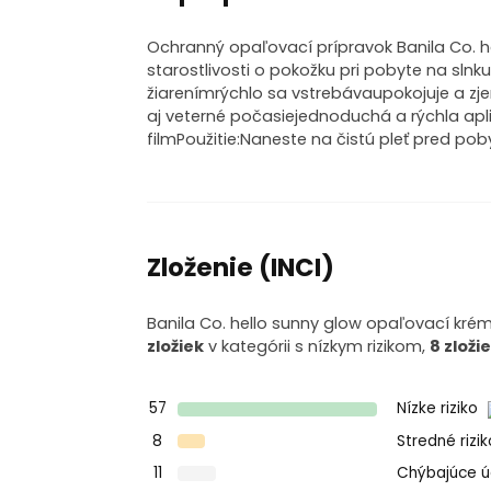
Ochranný opaľovací prípravok Banila Co. h
starostlivosti o pokožku pri pobyte na slnk
žiarenímrýchlo sa vstrebávaupokojuje a zje
aj veterné počasiejednoduchá a rýchla ap
filmPoužitie:Naneste na čistú pleť pred po
Zloženie (INCI)
Banila Co. hello sunny glow opaľovací krém
zložiek
v kategórii s nízkym rizikom,
8 zloži
57
Nízke riziko
8
Stredné rizi
11
Chýbajúce 