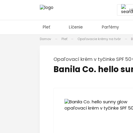
Pleť
Líčenie
Parfémy
Domov
Pleť
Opaľovacie krémy na tvár
B
opaľovací krém v tyčinke SPF 50
Banila Co. hello s