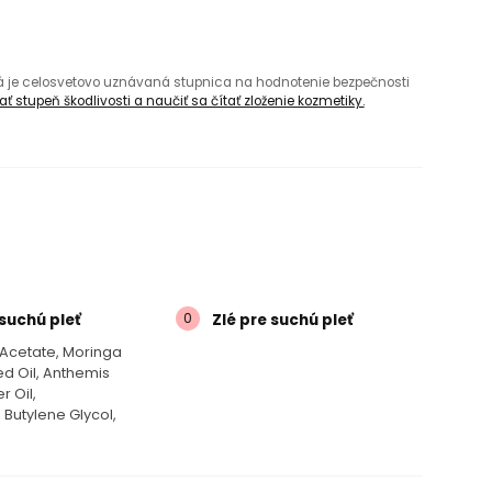
rá je celosvetovo uznávaná stupnica na hodnotenie bezpečnosti
ť stupeň škodlivosti a naučiť sa čítať zloženie kozmetiky.
0
suchú pleť
Zlé pre suchú pleť
Acetate, Moringa
ed Oil, Anthemis
r Oil,
 Butylene Glycol,