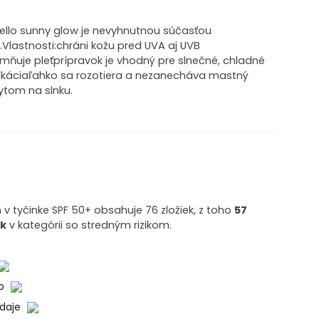
ello sunny glow je nevyhnutnou súčasťou
u.Vlastnosti:chráni kožu pred UVA aj UVB
mňuje pleťprípravok je vhodný pre slnečné, chladné
likáciaľahko sa rozotiera a nezanecháva mastný
bytom na slnku.
 v tyčinke SPF 50+ obsahuje 76 zložiek, z toho
57
ek
v kategórii so stredným rizikom.
ko
údaje