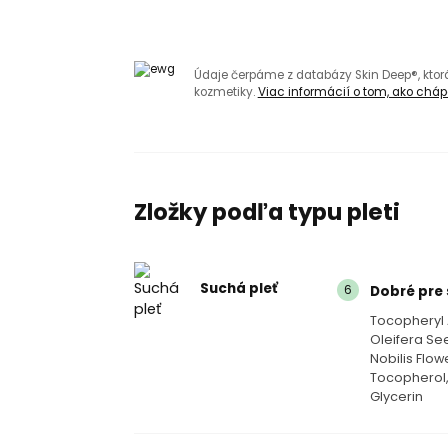
Údaje čerpáme z databázy Skin Deep®, kto
kozmetiky.
Viac informácií o tom, ako chápa
Zložky podľa typu pleti
Suchá pleť
6
Dobré pre 
Tocopheryl 
Oleifera Se
Nobilis Flowe
Tocopherol,
Glycerin