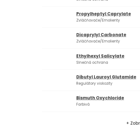
Propylheptyl Caprylate
Zvláčňovače/Emolienty
Dicaprylyl Carbonate
Zvláčňovače/Emolienty
Ethylhexyl Salicylate
Slnečná ochrana
Dibutyl Lauroyl Glutamide
Regulátory viskozity
Bismuth Oxychloride
Farbivá
+ Zobr