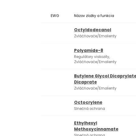
EWG
Názov zložky a funkcia
Octyldodecanol
Zvláčňovače/Emolienty
Polyamide-8
Regulátory viskozity,
Zvláčňovače/Emolienty
Butylene Glycol Dicaprylate
Dicaprate
Zvláčňovače/Emolienty
Octocrylene
Slnečná ochrana
Ethylhexyl
Methoxycinnamate
Slnečná ochrana