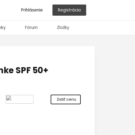
Prihlásenie
Registrácia
nky
Fórum
Zložky
inke SPF 50+
Zistiť cenu