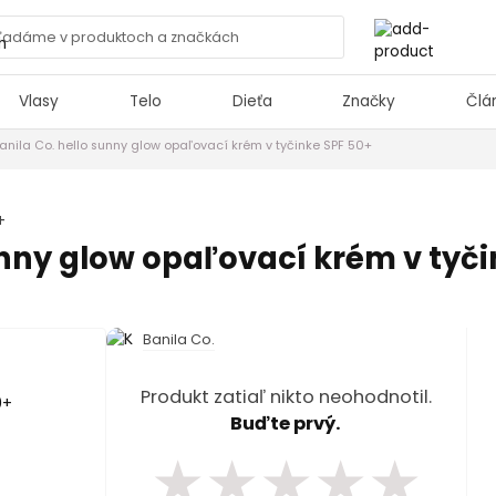
Vlasy
Telo
Dieťa
Značky
Člá
anila Co. hello sunny glow opaľovací krém v tyčinke SPF 50+
+
unny glow opaľovací krém v tyč
Banila Co.
Produkt zatiaľ nikto neohodnotil.
Buďte prvý.
★
★
★
★
★