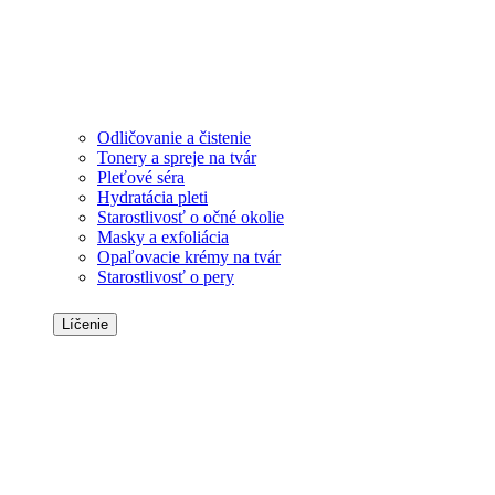
Odličovanie a čistenie
Tonery a spreje na tvár
Pleťové séra
Hydratácia pleti
Starostlivosť o očné okolie
Masky a exfoliácia
Opaľovacie krémy na tvár
Starostlivosť o pery
Líčenie