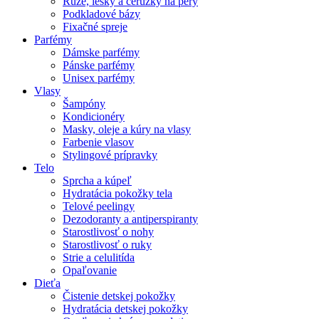
Rúže, lesky a ceruzky na pery
Podkladové bázy
Fixačné spreje
Parfémy
Dámske parfémy
Pánske parfémy
Unisex parfémy
Vlasy
Šampóny
Kondicionéry
Masky, oleje a kúry na vlasy
Farbenie vlasov
Stylingové prípravky
Telo
Sprcha a kúpeľ
Hydratácia pokožky tela
Telové peelingy
Dezodoranty a antiperspiranty
Starostlivosť o nohy
Starostlivosť o ruky
Strie a celulitída
Opaľovanie
Dieťa
Čistenie detskej pokožky
Hydratácia detskej pokožky