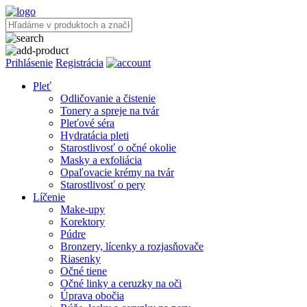
Prihlásenie
Registrácia
Pleť
Odličovanie a čistenie
Tonery a spreje na tvár
Pleťové séra
Hydratácia pleti
Starostlivosť o očné okolie
Masky a exfoliácia
Opaľovacie krémy na tvár
Starostlivosť o pery
Líčenie
Make-upy
Korektory
Púdre
Bronzery, lícenky a rozjasňovače
Riasenky
Očné tiene
Očné linky a ceruzky na oči
Úprava obočia