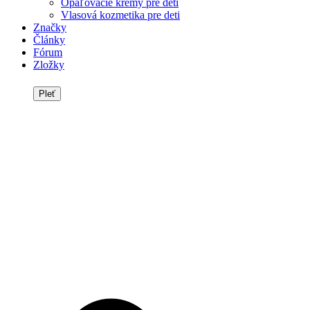
Opaľovacie krémy pre deti
Vlasová kozmetika pre deti
Značky
Články
Fórum
Zložky
Pleť