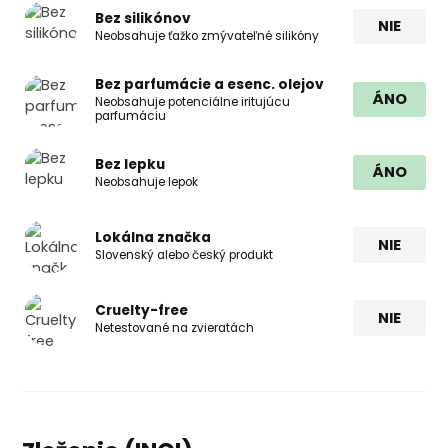
Bez silikónov
NIE
Neobsahuje ťažko zmývateľné silikóny
Bez parfumácie a esenc. olejov
ÁNO
Neobsahuje potenciálne iritujúcu
parfumáciu
Bez lepku
ÁNO
Neobsahuje lepok
Lokálna značka
NIE
Slovenský alebo český produkt
Cruelty-free
NIE
Netestované na zvieratách