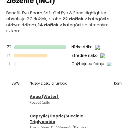
Zloženie (INCI)
Benefit Eye Beam Soft Gel Eye & Face Highlighter
obsahuje 37 zložiek, z toho
22 zložiek
v kategórii s
nízkym rizikom,
14 zložiek
v kategórii so stredným
rizikom.
22
Nízke riziko
14
Stredné riziko
1
Chýbajúce údaje
EWG
Názov zložky a funkcia
Komedo
Aqua (Water)
Rozpúšťadlá
Caprylic/Capric/Succinic
Triglyceride
Emulgátory, Zvláčňovače/Emolienty