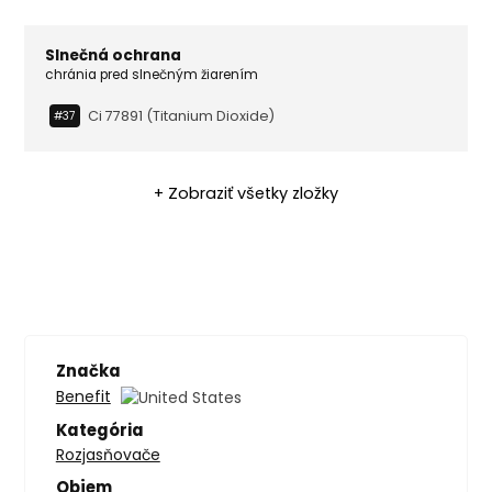
Slnečná ochrana
chránia pred slnečným žiarením
Ci 77891 (titanium Dioxide)
#37
+ Zobraziť všetky zložky
Značka
Benefit
Kategória
Rozjasňovače
Objem