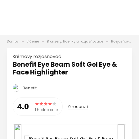
Domov
Líčenie
Bronzery, lícenky a rozjasňovače
Rozjasňovače
Krémový rozjasňovač
Benefit Eye Beam Soft Gel Eye &
Face Highlighter
Benefit
4.0
0 recenzií
1 hodnotenie