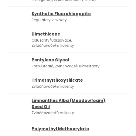
Synthetic Fluorphlogopite
Regulátory viskozity
Dimethicone
1
Okluzanty/Udržiavače,
Zvláčňovače/Emolienty
Pentylene Glycol
Rozpúšťadlá, Zvlhčovače/Humektanty
Trimethylsiloxysilicate
Zvláčňovače/Emolienty
Limnanthes Alba (Meadowfoam)
Seed Oil
Zvláčňovače/Emolienty
Polymethyl Methacrylate