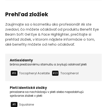
Prehľad zložiek
Zaujímajte sa o kozmetiku ako profesionál! Ak ste
zvedaví, čo môžete očakávať od produktu Benefit Eye
Beam Soft Gel Eye & Face Highlighter, prečítajte si
prehľad zložiek, v ktorom nájdete informácie o tom,
aké benefity môžete od neho očakávať.
Antioxidanty
bránia predčasnému starnutiu a zvyšujú odolnosť pleti
Tocopheryl Acetate
Tocopherol
#16
#23
Pleti identické zložky
prirodzene sa nachádzajú v pleti alebo napodobňujú
správanie zložiek v pleti
Squalane
#11