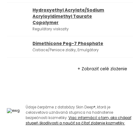
Hydroxyethyl Acrylate/Sodium
Acryloyldimethyl Taurate
Copolymer
Regulátory viskozity
Dimethicone Peg-7 Phosphate
Čistiace/Peniace zložky, Emulgátory
+ Zobraziť celé zloženie
Údaje čerpáme z databázy Skin Deep®, ktorá je
celosvetovo uznávaná stupnica na hodnotenie
bezpečnosti kozmetiky.
Viac informácií o tom, ako chápať
stupeň škodlivosti a naučiť sa čítať zloženie kozmetiky.