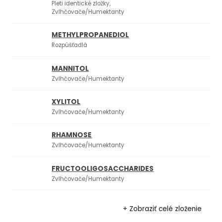
Pleti identické zložky,
Zvlhčovače/Humektanty
METHYLPROPANEDIOL
Rozpúšťadlá
MANNITOL
Zvlhčovače/Humektanty
XYLITOL
Zvlhčovače/Humektanty
RHAMNOSE
Zvlhčovače/Humektanty
FRUCTOOLIGOSACCHARIDES
Zvlhčovače/Humektanty
+ Zobraziť celé zloženie