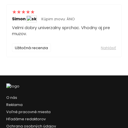
Simon
Kúpim znovu: ÁNO
Velmi dobry univerzalny sprchac. Vhodny aj pre
muzov.
Užitočná recenzia
Nahlásiť
O nás
Reklama
Voľné pracovné miesta
Hľadáme redaktorov
Ochrana osobných údajov