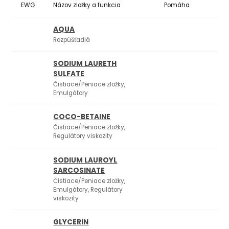
EWG
Názov zložky a funkcia
Pomáha
Ko
AQUA
Rozpúšťadlá
SODIUM LAURETH
SULFATE
Čistiace/Peniace zložky,
Emulgátory
COCO-BETAINE
Čistiace/Peniace zložky,
Regulátory viskozity
SO­DIUM LAUROYL
SARCOSINATE
Čistiace/Peniace zložky,
Emulgátory, Regulátory
viskozity
GLYCERIN