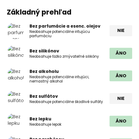
Základný prehľad
Bez parfumácie a esenc. olejov
NIE
Neobsahuje potenciálne iritujúcu
parfumáciu
Bez silikónov
ÁNO
Neobsahuje ťažko zmývateľné silikóny
Bez alkoholu
ÁNO
Neobsahuje potenciálne iritujúci,
nemastný alkohol
Bez sulfátov
NIE
Neobsahuje potenciálne škodlivé sulfáty
Bez lepku
ÁNO
Neobsahuje lepok