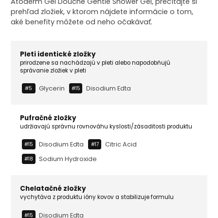
Atoderm Gel Douche Gentle Shower Gel, prečítajte si
prehľad zložiek, v ktorom nájdete informácie o tom,
aké benefity môžete od neho očakávať.
Pleti identické zložky
prirodzene sa nachádzajú v pleti alebo napodobňujú
správanie zložiek v pleti
Glycerin
Disodium Edta
#5
#15
Pufračné zložky
udržiavajú správnu rovnováhu kyslosti/zásaditosti produktu
Disodium Edta
Citric Acid
#15
#17
Sodium Hy­droxide
#18
Chelatačné zložky
vychytáva z produktu ióny kovov a stabilizuje formulu
Disodium Edta
#15