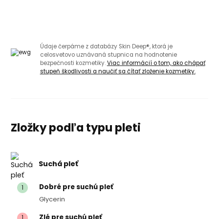
Údaje čerpáme z databázy Skin Deep®, ktorá je
celosvetovo uznávaná stupnica na hodnotenie
bezpečnosti kozmetiky.
Viac informácií o tom, ako chápať
stupeň škodlivosti a naučiť sa čítať zloženie kozmetiky.
Zložky podľa typu pleti
Suchá pleť
Dobré pre suchú pleť
1
Glycerin
Zlé pre suchú pleť
1