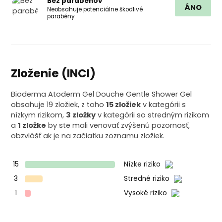
Bez parabénov
ÁNO
Neobsahuje potenciálne škodlivé
parabény
Zloženie (INCI)
Bioderma Atoderm Gel Douche Gentle Shower Gel
obsahuje 19 zložiek, z toho
15 zložiek
v kategórii s
nízkym rizikom,
3 zložky
v kategórii so stredným rizikom
a
1 zložke
by ste mali venovať zvýšenú pozornosť,
obzvlášť ak je na začiatku zoznamu zložiek.
15
Nízke riziko
3
Stredné riziko
1
Vysoké riziko