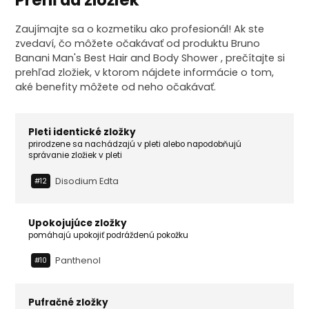
Zaujímajte sa o kozmetiku ako profesionál! Ak ste
zvedaví, čo môžete očakávať od produktu Bruno
Banani Man's Best Hair and Body Shower , prečítajte si
prehľad zložiek, v ktorom nájdete informácie o tom,
aké benefity môžete od neho očakávať.
Pleti identické zložky
prirodzene sa nachádzajú v pleti alebo napodobňujú
správanie zložiek v pleti
Disodium Edta
#12
Upokojujúce zložky
pomáhajú upokojiť podráždenú pokožku
Panthenol
#10
Pufračné zložky