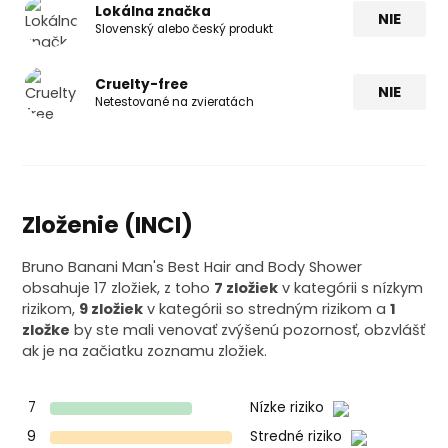
Lokálna značka
NIE
Slovenský alebo český produkt
Cruelty-free
NIE
Netestované na zvieratách
Zloženie (INCI)
Bruno Banani Man's Best Hair and Body Shower
obsahuje 17 zložiek, z toho
7 zložiek
v kategórii s nízkym
rizikom,
9 zložiek
v kategórii so stredným rizikom a
1
zložke
by ste mali venovať zvýšenú pozornosť, obzvlášť
ak je na začiatku zoznamu zložiek.
7
Nízke riziko
9
Stredné riziko