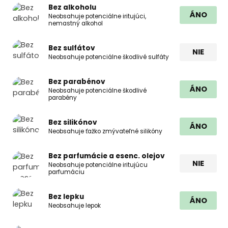
Bez alkoholu
ÁNO
Neobsahuje potenciálne iritujúci,
nemastný alkohol
Bez sulfátov
NIE
Neobsahuje potenciálne škodlivé sulfáty
Bez parabénov
ÁNO
Neobsahuje potenciálne škodlivé
parabény
Bez silikónov
ÁNO
Neobsahuje ťažko zmývateľné silikóny
Bez parfumácie a esenc. olejov
NIE
Neobsahuje potenciálne iritujúcu
parfumáciu
Bez lepku
ÁNO
Neobsahuje lepok