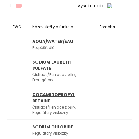
1
Vysoké riziko
EWG
Názov zložky a funkcia
Pomáha
Ko
AQUA/WATER/EAU
Rozpúšťadlá
SODIUM LAURETH
SULFATE
Čistiace/Peniace zložky,
Emulgátory
COCAMIDOPROPYL
BETAINE
Čistiace/Peniace zložky,
Regulátory viskozity
SODIUM CHLORIDE
Regulátory viskozity