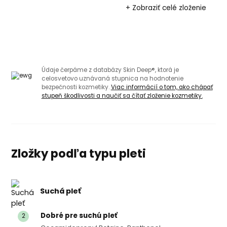
+ Zobraziť celé zloženie
Údaje čerpáme z databázy Skin Deep®, ktorá je
celosvetovo uznávaná stupnica na hodnotenie
bezpečnosti kozmetiky.
Viac informácií o tom, ako chápať
stupeň škodlivosti a naučiť sa čítať zloženie kozmetiky.
Zložky podľa typu pleti
Suchá pleť
Dobré pre suchú pleť
2