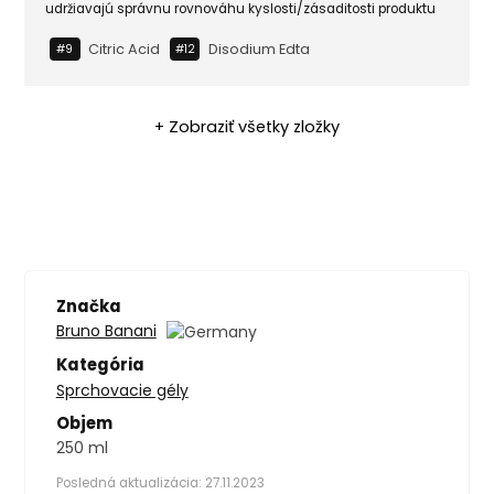
udržiavajú správnu rovnováhu kyslosti/zásaditosti produktu
Citric Acid
Disodium Edta
#9
#12
+ Zobraziť všetky zložky
Značka
Bruno Banani
Kategória
Sprchovacie gély
Objem
250 ml
Posledná aktualizácia: 27.11.2023