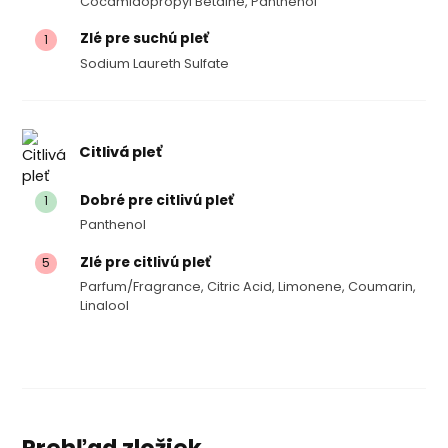
Cocamidopropyl Betaine, Panthenol
Zlé pre suchú pleť
1
Sodium Laureth Sulfate
Citlivá pleť
Dobré pre citlivú pleť
1
Panthenol
Zlé pre citlivú pleť
5
Parfum/fragrance, Citric Acid, Limonene, Coumarin,
Linalool
Prehľad zložiek