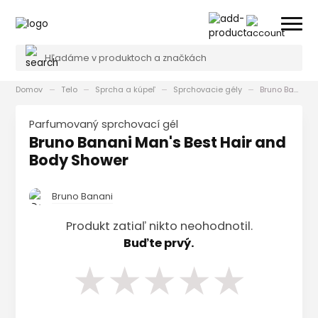
Domov
Telo
Sprcha a kúpeľ
Sprchovacie gély
Bruno Banani Man's Best Hair and Body Shower
Parfumovaný sprchovací gél
Bruno Banani Man's Best Hair and
Body Shower
Bruno Banani
Produkt zatiaľ nikto neohodnotil.
Buďte prvý.
★
★
★
★
★