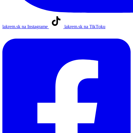
lakrem.sk na Instagrame
lakrem.sk na TikToku