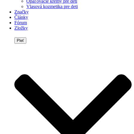
Opaľovacie krémy pre deti
Vlasová kozmetika pre deti
Značky
Články
Fórum
Zložky
Pleť