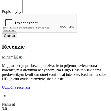
Popis chyby
Odoslať
Recenzie
Miriam
Moj partner ju priebezne pouziva. Je to prijemna svieza vona s
korenistym a drevitym nadychom. Na Hugo Boss to vsak nema
predovsetkym kvoli samotnej voni ale aj intenzite. Ked ma na sebe
HB, je citit ovela intenzivnejsie a dlhsie.
Užitočná recenzia
1x
Nahlásiť
3.0