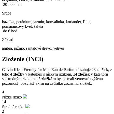
20 - 60 min
Srdce
bazalka, geránium, jazmín, konvalinka, koriander, ľalia,
pomarančový kvet, šalvia
do 6 hod
Základ
ambra, pižmo, santalové drevo, vetiver
Zloženie (INCI)
Calvin Klein Eternity for Men Eau de Parfum obsahuje 23 zložiek, z
toho
4 zložky
v kategórii s nízkym rizikom,
14 zložiek
v kategórii
so stredným rizikom a
2 zložkám
by ste mali venovať zvýšenú
pozornosť, obzvlášť ak sú na začiatku zoznamu zložiek.
4
Nízke riziko
14
Stredné riziko
2