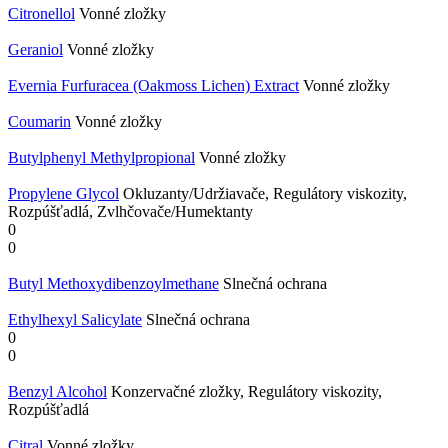
Citronellol
Vonné zložky
Geraniol
Vonné zložky
Evernia Furfuracea (Oakmoss Lichen) Extract
Vonné zložky
Coumarin
Vonné zložky
Butylphenyl Methylpropional
Vonné zložky
Propylene Glycol
Okluzanty/Udržiavače, Regulátory viskozity,
Rozpúšťadlá, Zvlhčovače/Humektanty
0
0
Butyl Methoxydibenzoylmethane
Slnečná ochrana
Ethylhexyl Salicylate
Slnečná ochrana
0
0
Benzyl Alcohol
Konzervačné zložky, Regulátory viskozity,
Rozpúšťadlá
Citral
Vonné zložky