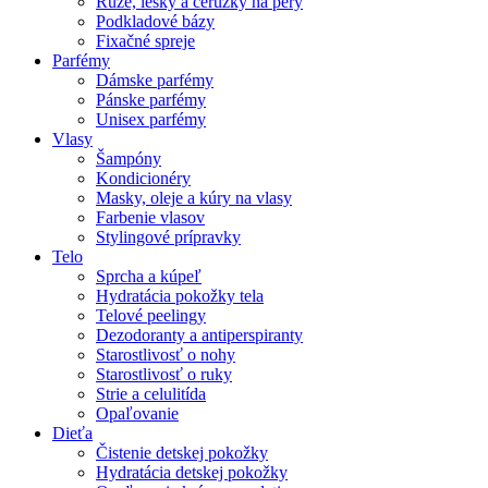
Rúže, lesky a ceruzky na pery
Podkladové bázy
Fixačné spreje
Parfémy
Dámske parfémy
Pánske parfémy
Unisex parfémy
Vlasy
Šampóny
Kondicionéry
Masky, oleje a kúry na vlasy
Farbenie vlasov
Stylingové prípravky
Telo
Sprcha a kúpeľ
Hydratácia pokožky tela
Telové peelingy
Dezodoranty a antiperspiranty
Starostlivosť o nohy
Starostlivosť o ruky
Strie a celulitída
Opaľovanie
Dieťa
Čistenie detskej pokožky
Hydratácia detskej pokožky