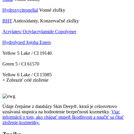
Hydroxycitronellal
Vonné zložky
BHT
Antioxidanty, Konzervačné zložky
Acrylates/ Octylacrylamide Copolymer
Hydrolyzed Jojoba Esters
Yellow 5 Lake / CI 19140
Green 5 / CI 61570
Yellow 6 Lake / CI 15985
+ Zobraziť celé zloženie
Údaje čerpáme z databázy Skin Deep®, ktorá je celosvetovo
uznávaná stupnica na hodnotenie bezpečnosti kozmetiky.
Viac
informácií o tom, ako chápať stupeň škodlivosti a naučiť sa čítať
zloženie kozmetiky.