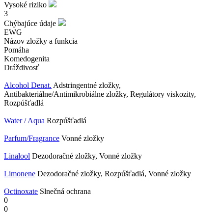
Vysoké riziko
3
Chýbajúce údaje
EWG
Názov zložky a funkcia
Pomáha
Komedogenita
Dráždivosť
Alcohol Denat.
Adstringentné zložky,
Antibakteriálne/Antimikrobiálne zložky, Regulátory viskozity,
Rozpúšťadlá
Water / Aqua
Rozpúšťadlá
Parfum/Fragrance
Vonné zložky
Linalool
Dezodoračné zložky, Vonné zložky
Limonene
Dezodoračné zložky, Rozpúšťadlá, Vonné zložky
Octinoxate
Slnečná ochrana
0
0