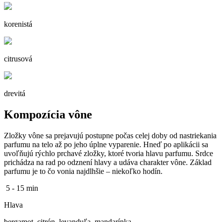
korenistá
citrusová
drevitá
Kompozícia vône
Zložky vône sa prejavujú postupne počas celej doby od nastriekania
parfumu na telo až po jeho úplne vyparenie. Hneď po aplikácii sa
uvoľňujú rýchlo prchavé zložky, ktoré tvoria hlavu parfumu. Srdce
prichádza na rad po odznení hlavy a udáva charakter vône. Základ
parfumu je to čo vonia najdlhšie – niekoľko hodín.
5 - 15 min
Hlava
bergamot, citrón, levanduľa, mandarínka