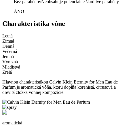
Bez parabénov
Neobsahuje potenciálne škodlivé parabény
ÁNO
Charakteristika vône
Letná
Zimná
Denná
Večerná
Jemná
Výrazná
Mladistvá
Zrelá
Hlavnou charakteristikou Calvin Klein Eternity for Men Eau de
Parfum je aromatická vôňa, ktorú dopĺňa korenistá, citrusová a
drevitá zložka vonnej kompozície.
aromatická