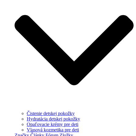
Čistenie detskej pokožky
Hydratácia detskej pokožky
Opaľovacie krémy pre deti
Vlasová kozmetika pre deti
Značky
Články
Fórum
Zložky