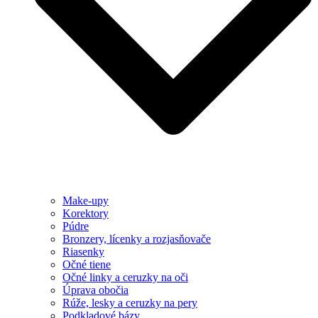
Make-upy
Korektory
Púdre
Bronzery, lícenky a rozjasňovače
Riasenky
Očné tiene
Očné linky a ceruzky na oči
Úprava obočia
Rúže, lesky a ceruzky na pery
Podkladové bázy