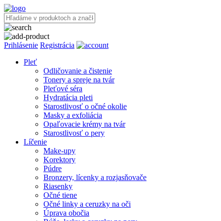
Prihlásenie
Registrácia
Pleť
Odličovanie a čistenie
Tonery a spreje na tvár
Pleťové séra
Hydratácia pleti
Starostlivosť o očné okolie
Masky a exfoliácia
Opaľovacie krémy na tvár
Starostlivosť o pery
Líčenie
Make-upy
Korektory
Púdre
Bronzery, lícenky a rozjasňovače
Riasenky
Očné tiene
Očné linky a ceruzky na oči
Úprava obočia