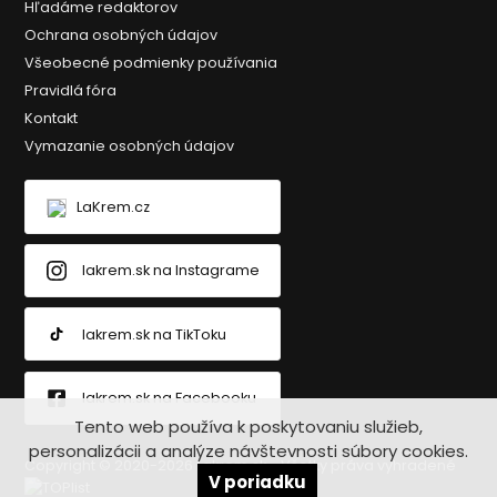
Hľadáme redaktorov
Ochrana osobných údajov
Všeobecné podmienky používania
Pravidlá fóra
Kontakt
Vymazanie osobných údajov
LaKrem.cz
lakrem.sk na Instagrame
lakrem.sk na TikToku
lakrem.sk na Facebooku
Tento web používa k poskytovaniu služieb,
personalizácii a analýze návštevnosti súbory cookies.
Copyright © 2020-2026 Lakrem.sk - Všetky práva vyhradené
V poriadku