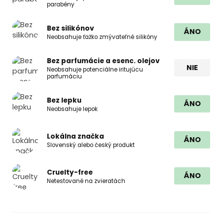
parabény
Bez silikónov
ÁNO
Neobsahuje ťažko zmývateľné silikóny
Bez parfumácie a esenc. olejov
NIE
Neobsahuje potenciálne iritujúcu
parfumáciu
Bez lepku
ÁNO
Neobsahuje lepok
Lokálna značka
ÁNO
Slovenský alebo český produkt
Cruelty-free
ÁNO
Netestované na zvieratách