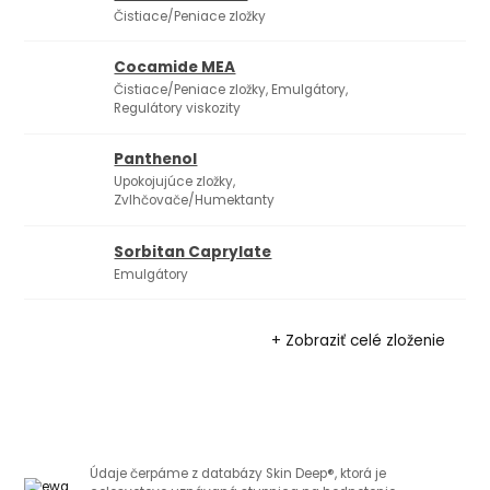
Čistiace/Peniace zložky
Cocamide MEA
Čistiace/Peniace zložky, Emulgátory,
Regulátory viskozity
Panthenol
Upokojujúce zložky,
Zvlhčovače/Humektanty
Sorbitan Caprylate
Emulgátory
+ Zobraziť celé zloženie
Údaje čerpáme z databázy Skin Deep®, ktorá je