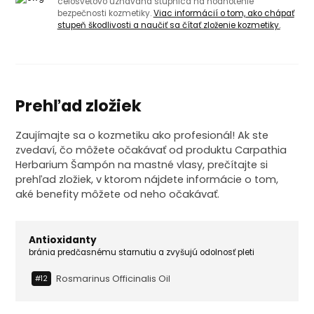
celosvetovo uznávaná stupnica na hodnotenie
bezpečnosti kozmetiky.
Viac informácií o tom, ako chápať
stupeň škodlivosti a naučiť sa čítať zloženie kozmetiky.
Prehľad zložiek
Zaujímajte sa o kozmetiku ako profesionál! Ak ste
zvedaví, čo môžete očakávať od produktu Carpathia
Herbarium Šampón na mastné vlasy, prečítajte si
prehľad zložiek, v ktorom nájdete informácie o tom,
aké benefity môžete od neho očakávať.
Antioxidanty
bránia predčasnému starnutiu a zvyšujú odolnosť pleti
Rosmarinus Officinalis Oil
#12