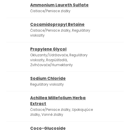
Ammonium Laureth Sulfate
Čistiace/Peniace zložky
Cocamidopropyl Betaine
Čistiace/Peniace zložky, Regulátory
viskozity
Propylene Glycol
Okluzanty/Udržiavače, Regulátory
viskozity, Rozpúšťadlá,
Zvlhčovače/Humektanty
Sodium Chloride
Regulátory viskozity
Achillea Millefolium Herba
Extract
Čistiace/Peniace zložky, Upokojujúce
zložky, Vonné zložky
Coco-Glucoside