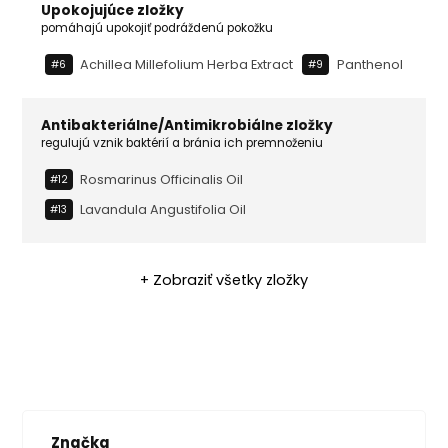
Upokojujúce zložky
pomáhajú upokojiť podráždenú pokožku
Achillea Millefolium Herba Extract
Panthenol
#6
#9
Antibakteriálne/Antimikrobiálne zložky
regulujú vznik baktérií a bránia ich premnoženiu
Rosmarinus Officinalis Oil
#12
Lavandula Angustifolia Oil
#13
+ Zobraziť všetky zložky
Značka