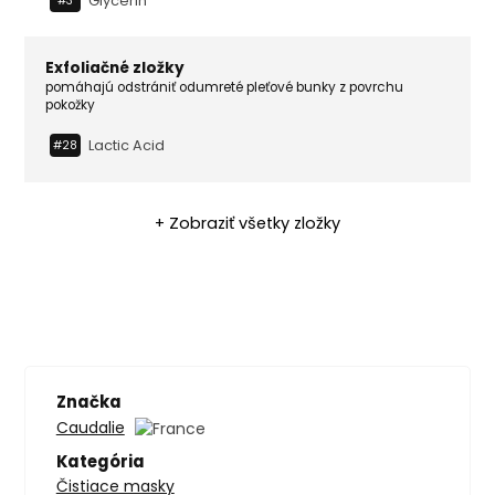
Glycerin
#3
Exfoliačné zložky
pomáhajú odstrániť odumreté pleťové bunky z povrchu
pokožky
Lactic Acid
#28
+ Zobraziť všetky zložky
Značka
Caudalie
Kategória
Čistiace masky