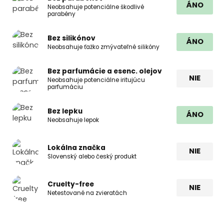
ÁNO
Neobsahuje potenciálne škodlivé
parabény
Bez silikónov
ÁNO
Neobsahuje ťažko zmývateľné silikóny
Bez parfumácie a esenc. olejov
NIE
Neobsahuje potenciálne iritujúcu
parfumáciu
Bez lepku
ÁNO
Neobsahuje lepok
Lokálna značka
NIE
Slovenský alebo český produkt
Cruelty-free
NIE
Netestované na zvieratách