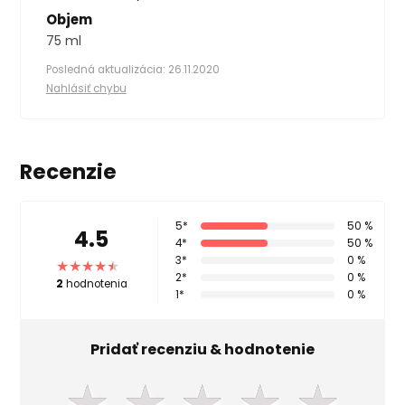
Objem
75 ml
Posledná aktualizácia: 26.11.2020
Nahlásiť chybu
Recenzie
5*
50 %
4.5
4*
50 %
3*
0 %
2*
0 %
2
hodnotenia
1*
0 %
Pridať recenziu & hodnotenie
★
★
★
★
★