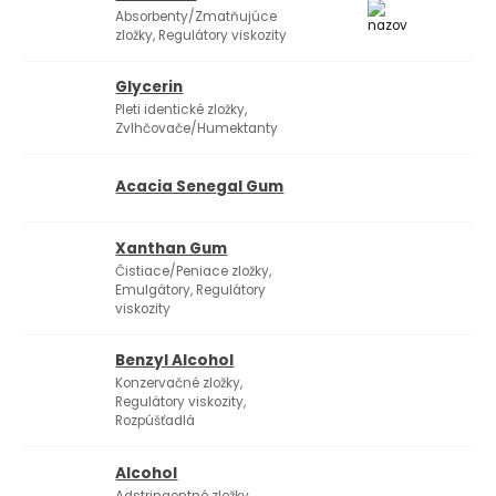
Absorbenty/Zmatňujúce
zložky, Regulátory viskozity
Glycerin
Pleti identické zložky,
Zvlhčovače/Humektanty
Acacia Senegal Gum
Xanthan Gum
Čistiace/Peniace zložky,
Emulgátory, Regulátory
viskozity
Benzyl Alcohol
Konzervačné zložky,
Regulátory viskozity,
Rozpúšťadlá
Alcohol
Adstringentné zložky,