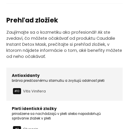
Prehľad zložiek
Zaujímajte sa o kozmetiku ako profesionál! Ak ste
zvedaví, čo môžete očakávať od produktu Caudalie
Instant Detox Mask, prečítajte si prehľad zložiek, v
ktorom nájdete informácie o tom, aké benefity môžete
od neho očakávať.
Antioxidanty
bránia predčasnému starnutiu a zvyšujú odolnosť pleti
Vitis Vinifera
#10
Pleti identické zložky
prirodzene sa nachádzajú v pleti alebo napodobňujú
správanie zložiek v pleti