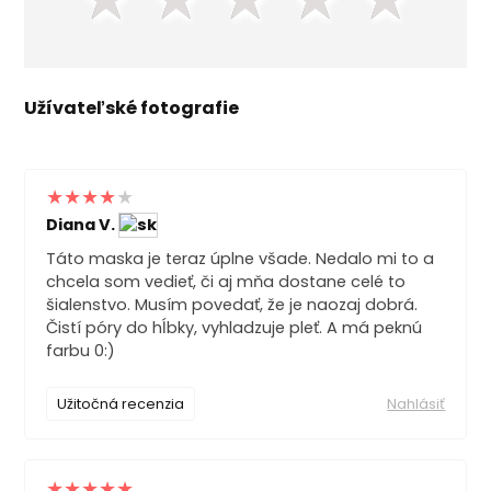
Užívateľské fotografie
Diana V.
Táto maska je teraz úplne všade. Nedalo mi to a
chcela som vedieť, či aj mňa dostane celé to
šialenstvo. Musím povedať, že je naozaj dobrá.
Čistí póry do hĺbky, vyhladzuje pleť. A má peknú
farbu 0:)
Užitočná recenzia
Nahlásiť