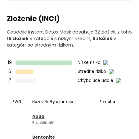
Zloženie (INCI)
Caudalie Instant Detox Mask obsahuje 32 zložiek, z toho
19 zložiek
v kategórii s nízkym rizikom,
6 zložiek
v
kategórii so stredným rizikom.
19
Nízke riziko
6
Stredné riziko
7
Chýbajúce údaje
EWG
Názov zložky a funkcia
Pomáha
Ko
Aqua
Rozpúšťadlá
Bentonite