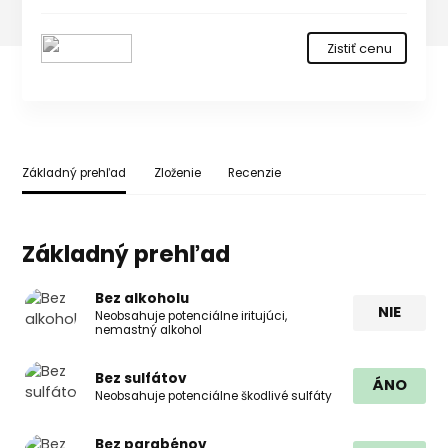
Zistiť cenu
Základný prehľad
Zloženie
Recenzie
Základný prehľad
Bez alkoholu
NIE
Neobsahuje potenciálne iritujúci,
nemastný alkohol
Bez sulfátov
ÁNO
Neobsahuje potenciálne škodlivé sulfáty
Bez parabénov