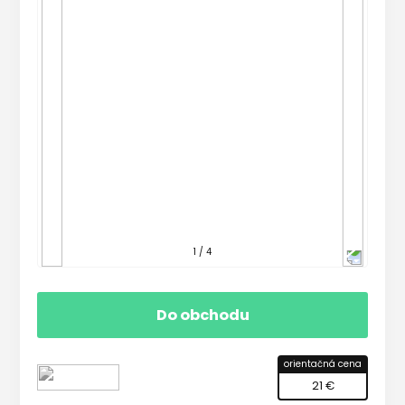
1 / 4
Do obchodu
orientačná cena
21 €