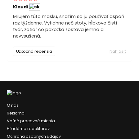
Klaudi
Milujem túto masku, snažím sa ju používať aspoň
raz týždenne. Vytiahne nečistoty, hĺbkovo čistí
tvár, zatiaľ čo pokožka zostáva jemná a
nevysušená.
Užitočná recenzia
Nahlásiť
O nás
Reklama
Voľné pracovné miesta
Hľadáme redaktorov
Ochrana osobných údajov