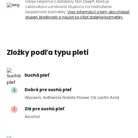
Údaje čerpáme z databázy Skin Deep®, ktorá je
celosvetovo uznávaná stupnica na hodnotenie
bezpečnosti kozmetiky.
Viac informácií o tom, ako chápať
stupeň škodlivosti a naučiť sa čítať zloženie kozmetiky.
Zložky podľa typu pleti
Suchá pleť
Dobré pre suchú pleť
3
Glycerin, Anthemis Nobilis Flower Oil, Lactic Acid
Zlé pre suchú pleť
1
Alcohol