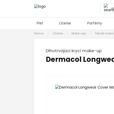
Pleť
Líčenie
Parfémy
Domov
Líčenie
Make-upy
Tekuté make
Dlhotrvajúci krycí make-up
Dermacol Longwea