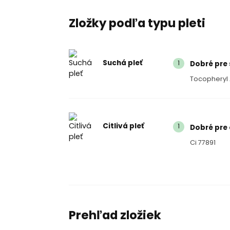
Zložky podľa typu pleti
Suchá pleť
1
Dobré pre 
Tocopheryl
Citlivá pleť
1
Dobré pre c
Ci 77891
Prehľad zložiek