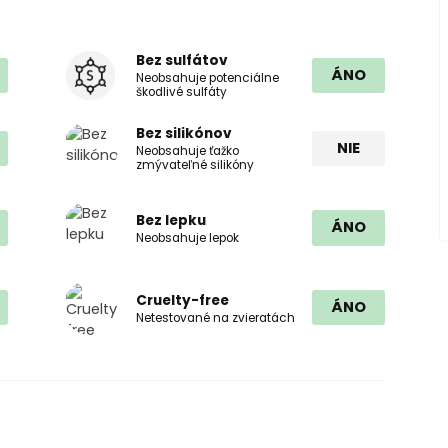
Bez sulfátov
ÁNO
Neobsahuje potenciálne
škodlivé sulfáty
Bez silikónov
NIE
Neobsahuje ťažko
zmývateľné silikóny
Bez lepku
ÁNO
Neobsahuje lepok
Cruelty-free
ÁNO
Netestované na zvieratách