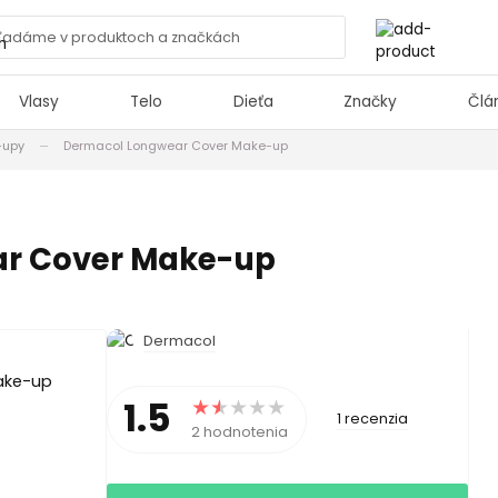
Vlasy
Telo
Dieťa
Značky
Člá
-upy
Dermacol Longwear Cover Make-up
r Cover Make-up
Dermacol
1.5
1 recenzia
2 hodnotenia