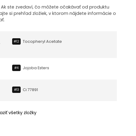
! Ak ste zvedaví, čo môžete očakávať od produktu
te si prehľad zložiek, v ktorom nájdete informácie o
ť.
Tocopheryl Acetate
#12
Jojoba Esters
#4
Ci 77891
#13
aziť všetky zložky