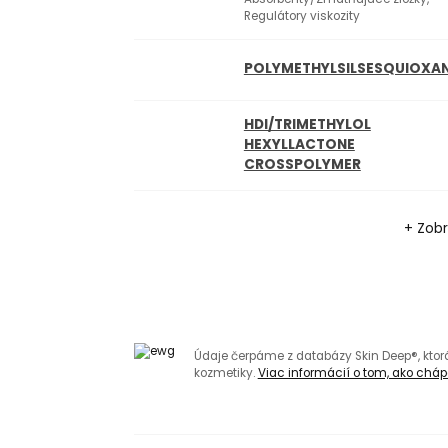
Regulátory viskozity
POLYMETHYLSILSESQUIOXA
HDI/TRIMETHYLOL
HEXYLLACTONE
CROSSPOLYMER
+ Zobr
Údaje čerpáme z databázy Skin Deep®, kto
kozmetiky.
Viac informácií o tom, ako chápa