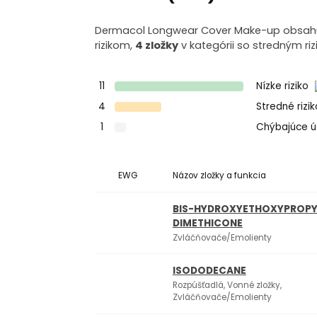
Dermacol Longwear Cover Make-up obsahuje
rizikom,
4 zložky
v kategórii so stredným ri
11
Nízke riziko
4
Stredné rizi
1
Chýbajúce 
EWG
Názov zložky a funkcia
BIS-HYDROXYETHOXYPROPY
DIMETHICONE
Zvláčňovače/Emolienty
ISODODECANE
Rozpúšťadlá, Vonné zložky,
Zvláčňovače/Emolienty