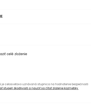
NE
aziť celé zloženie
rá je celosvetovo uznávaná stupnica na hodnotenie bezpečnosti
ť stupeň škodlivosti a naučiť sa čítať zloženie kozmetiky.