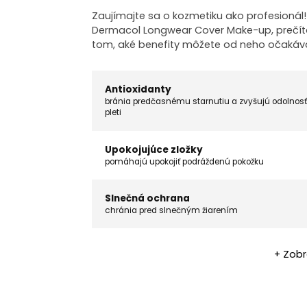
Zaujímajte sa o kozmetiku ako profesionál
Dermacol Longwear Cover Make-up, prečítaj
tom, aké benefity môžete od neho očakáva
Antioxidanty
bránia predčasnému starnutiu a zvyšujú odolnosť
pleti
Upokojujúce zložky
pomáhajú upokojiť podráždenú pokožku
Slnečná ochrana
chránia pred slnečným žiarením
+ Zobr