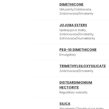
DIMETHICONE
Okluzanty/Udržiavače,
Zvláčňovače/Emolienty
JOJOBA ESTERS
Upokojujúce zložky,
Zvláčňovače/Emolienty,
Zvlhčovače/Humektanty
PEG-10 DIMETHICONE
Emulgátory
TRIMETHYLSILOXYSILICATE
Zvláčňovače/Emolienty
DISTEARDIMONIUM
HECTORITE
Regulátory viskozity
SILICA
Absorbenty/Zmatňujúce zložky,