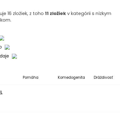
 16 zložiek, z toho
11 zložiek
v kategórii s nízkym
zikom.
ko
údaje
Pomáha
Komedogenita
Dráždivosť
L