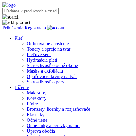
Prihlásenie
Registrácia
Pleť
Odličovanie a čistenie
Tonery a spreje na tvár
Pleťové séra
Hydratácia pleti
Starostlivosť o očné okolie
Masky a exfoliácia
Opaľovacie krémy na tvár
Starostlivosť o pery
Líčenie
Make-upy
Korektory
Púdre
Bronzery, lícenky a rozjasňovače
Riasenky
Očné tiene
Očné linky a ceruzky na oči
Úprava obočia