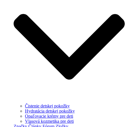
Čistenie detskej pokožky
Hydratácia detskej pokožky
Opaľovacie krémy pre deti
Vlasová kozmetika pre deti
Značky
Články
Fórum
Zložky