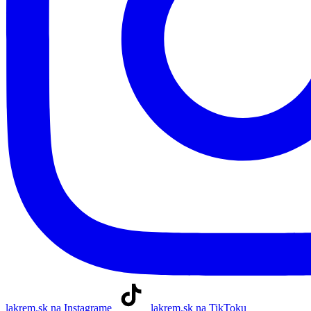
lakrem.sk na Instagrame
lakrem.sk na TikToku