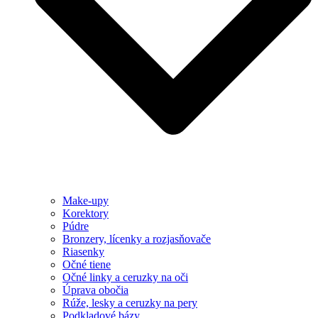
Make-upy
Korektory
Púdre
Bronzery, lícenky a rozjasňovače
Riasenky
Očné tiene
Očné linky a ceruzky na oči
Úprava obočia
Rúže, lesky a ceruzky na pery
Podkladové bázy