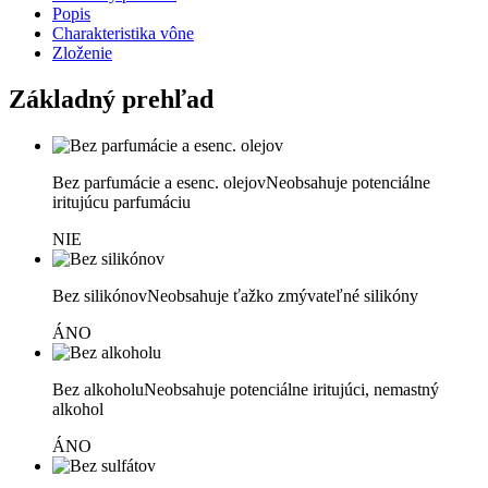
Popis
Charakteristika vône
Zloženie
Základný prehľad
Bez parfumácie a esenc. olejov
Neobsahuje potenciálne
iritujúcu parfumáciu
NIE
Bez silikónov
Neobsahuje ťažko zmývateľné silikóny
ÁNO
Bez alkoholu
Neobsahuje potenciálne iritujúci, nemastný
alkohol
ÁNO