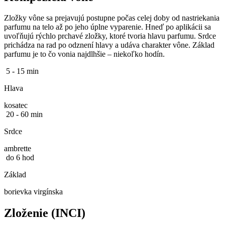
Zložky vône sa prejavujú postupne počas celej doby od nastriekania
parfumu na telo až po jeho úplne vyparenie. Hneď po aplikácii sa
uvoľňujú rýchlo prchavé zložky, ktoré tvoria hlavu parfumu. Srdce
prichádza na rad po odznení hlavy a udáva charakter vône. Základ
parfumu je to čo vonia najdlhšie – niekoľko hodín.
5 - 15 min
Hlava
kosatec
20 - 60 min
Srdce
ambrette
do 6 hod
Základ
borievka virgínska
Zloženie (INCI)