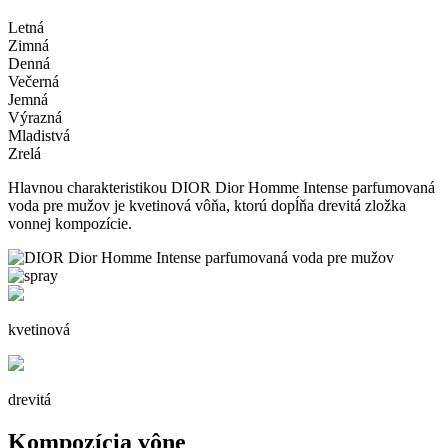
Letná
Zimná
Denná
Večerná
Jemná
Výrazná
Mladistvá
Zrelá
Hlavnou charakteristikou DIOR Dior Homme Intense parfumovaná
voda pre mužov je kvetinová vôňa, ktorú dopĺňa drevitá zložka
vonnej kompozície.
kvetinová
drevitá
Kompozícia vône