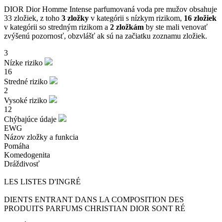
DIOR Dior Homme Intense parfumovaná voda pre mužov obsahuje
33 zložiek, z toho
3 zložky
v kategórii s nízkym rizikom,
16 zložiek
v kategórii so stredným rizikom a
2 zložkám
by ste mali venovať
zvýšenú pozornosť, obzvlášť ak sú na začiatku zoznamu zložiek.
3
Nízke riziko
16
Stredné riziko
2
Vysoké riziko
12
Chýbajúce údaje
EWG
Názov zložky a funkcia
Pomáha
Komedogenita
Dráždivosť
LES LISTES D'INGRÉ
DIENTS ENTRANT DANS LA COMPOSITION DES
PRODUITS PARFUMS CHRISTIAN DIOR SONT RÉ