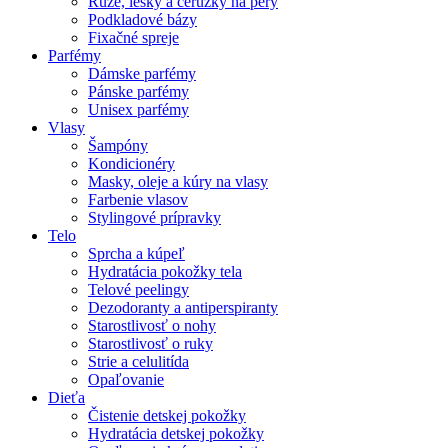
Rúže, lesky a ceruzky na pery
Podkladové bázy
Fixačné spreje
Parfémy
Dámske parfémy
Pánske parfémy
Unisex parfémy
Vlasy
Šampóny
Kondicionéry
Masky, oleje a kúry na vlasy
Farbenie vlasov
Stylingové prípravky
Telo
Sprcha a kúpeľ
Hydratácia pokožky tela
Telové peelingy
Dezodoranty a antiperspiranty
Starostlivosť o nohy
Starostlivosť o ruky
Strie a celulitída
Opaľovanie
Dieťa
Čistenie detskej pokožky
Hydratácia detskej pokožky