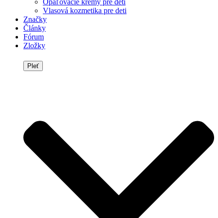
Opaľovacie krémy pre deti
Vlasová kozmetika pre deti
Značky
Články
Fórum
Zložky
Pleť