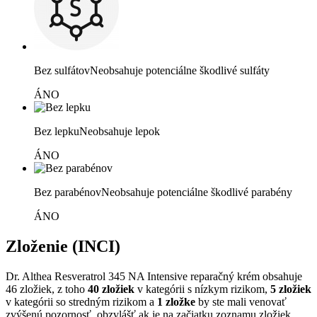
Bez sulfátov
Neobsahuje potenciálne škodlivé sulfáty
ÁNO
Bez lepku
Neobsahuje lepok
ÁNO
Bez parabénov
Neobsahuje potenciálne škodlivé parabény
ÁNO
Zloženie (INCI)
Dr. Althea Resveratrol 345 NA Intensive reparačný krém obsahuje
46 zložiek, z toho
40 zložiek
v kategórii s nízkym rizikom,
5 zložiek
v kategórii so stredným rizikom a
1 zložke
by ste mali venovať
zvýšenú pozornosť, obzvlášť ak je na začiatku zoznamu zložiek.