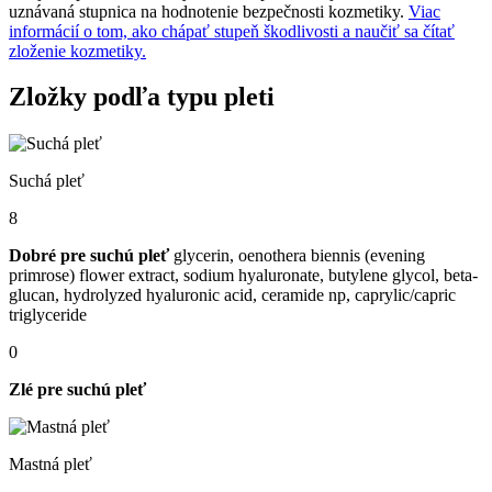
uznávaná stupnica na hodnotenie bezpečnosti kozmetiky.
Viac
informácií o tom, ako chápať stupeň škodlivosti a naučiť sa čítať
zloženie kozmetiky.
Zložky podľa typu pleti
Suchá pleť
8
Dobré pre suchú pleť
glycerin, oenothera biennis (evening
primrose) flower extract, sodium hyaluronate, butylene glycol, beta-
glucan, hydrolyzed hyaluronic acid, ceramide np, caprylic/capric
triglyceride
0
Zlé pre suchú pleť
Mastná pleť