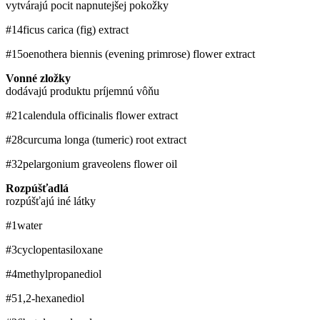
vytvárajú pocit napnutejšej pokožky
#14
ficus carica (fig) extract
#15
oenothera biennis (evening primrose) flower extract
Vonné zložky
dodávajú produktu príjemnú vôňu
#21
calendula officinalis flower extract
#28
curcuma longa (tumeric) root extract
#32
pelargonium graveolens flower oil
Rozpúšťadlá
rozpúšťajú iné látky
#1
water
#3
cyclopentasiloxane
#4
methylpropanediol
#5
1,2-hexanediol