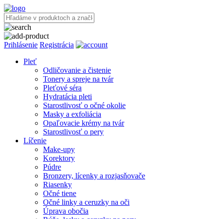
Prihlásenie
Registrácia
Pleť
Odličovanie a čistenie
Tonery a spreje na tvár
Pleťové séra
Hydratácia pleti
Starostlivosť o očné okolie
Masky a exfoliácia
Opaľovacie krémy na tvár
Starostlivosť o pery
Líčenie
Make-upy
Korektory
Púdre
Bronzery, lícenky a rozjasňovače
Riasenky
Očné tiene
Očné linky a ceruzky na oči
Úprava obočia