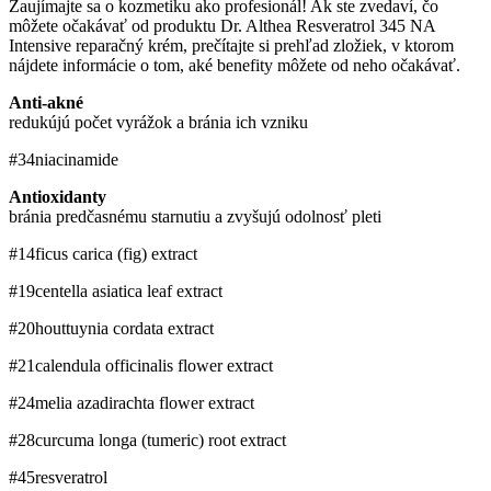
Zaujímajte sa o kozmetiku ako profesionál! Ak ste zvedaví, čo
môžete očakávať od produktu Dr. Althea Resveratrol 345 NA
Intensive reparačný krém, prečítajte si prehľad zložiek, v ktorom
nájdete informácie o tom, aké benefity môžete od neho očakávať.
Anti-akné
redukújú počet vyrážok a bránia ich vzniku
#34
niacinamide
Antioxidanty
bránia predčasnému starnutiu a zvyšujú odolnosť pleti
#14
ficus carica (fig) extract
#19
centella asiatica leaf extract
#20
houttuynia cordata extract
#21
calendula officinalis flower extract
#24
melia azadirachta flower extract
#28
curcuma longa (tumeric) root extract
#45
resveratrol