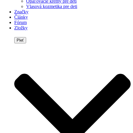
Opaľovacie krémy pre deti
Vlasová kozmetika pre deti
Značky
Články
Fórum
Zložky
Pleť