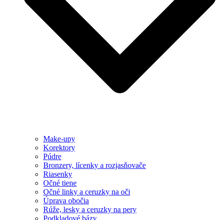
Make-upy
Korektory
Púdre
Bronzery, lícenky a rozjasňovače
Riasenky
Očné tiene
Očné linky a ceruzky na oči
Úprava obočia
Rúže, lesky a ceruzky na pery
Podkladové bázy