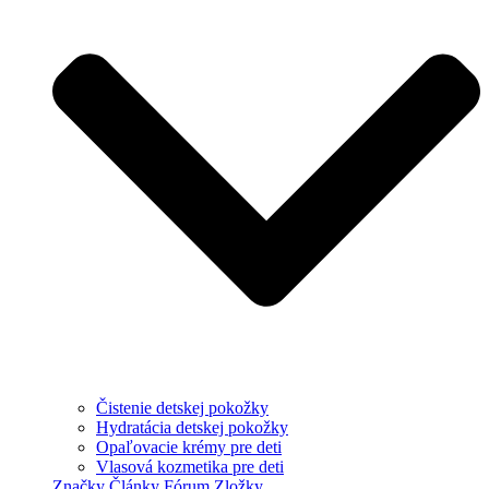
Čistenie detskej pokožky
Hydratácia detskej pokožky
Opaľovacie krémy pre deti
Vlasová kozmetika pre deti
Značky
Články
Fórum
Zložky