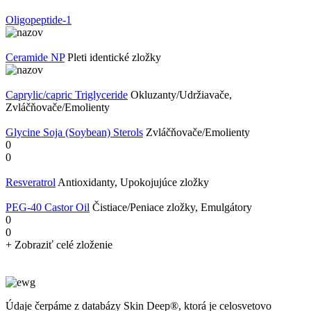
Oligopeptide-1
Ceramide NP
Pleti identické zložky
Caprylic/capric Triglyceride
Okluzanty/Udržiavače,
Zvláčňovače/Emolienty
Glycine Soja (Soybean) Sterols
Zvláčňovače/Emolienty
0
0
Resveratrol
Antioxidanty, Upokojujúce zložky
PEG-40 Castor Oil
Čistiace/Peniace zložky, Emulgátory
0
0
+ Zobraziť celé zloženie
Údaje čerpáme z databázy Skin Deep®, ktorá je celosvetovo