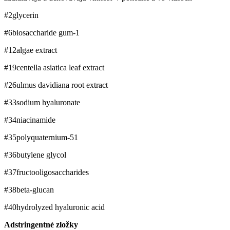
#2
glycerin
#6
biosaccharide gum-1
#12
algae extract
#19
centella asiatica leaf extract
#26
ulmus davidiana root extract
#33
sodium hyaluronate
#34
niacinamide
#35
polyquaternium-51
#36
butylene glycol
#37
fructooligosaccharides
#38
beta-glucan
#40
hydrolyzed hyaluronic acid
Adstringentné zložky