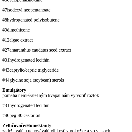
#7
isodecyl neopentanoate
#8
hydrogenated polyisobutene
#9
dimethicone
#12
algae extract
#27
amaranthus caudatus seed extract
#31
hydrogenated lecithin
#43
caprylic/capric triglyceride
#44
glycine soja (soybean) sterols
Emulgátory
pomáha nemiešateľným kvapalinám vytvoriť roztok
#31
hydrogenated lecithin
#46
peg-40 castor oil
Zvlhčovače/Humektanty
zadržiavajú a uchovávajú vlhkosť v pokožke a vo vlasoch