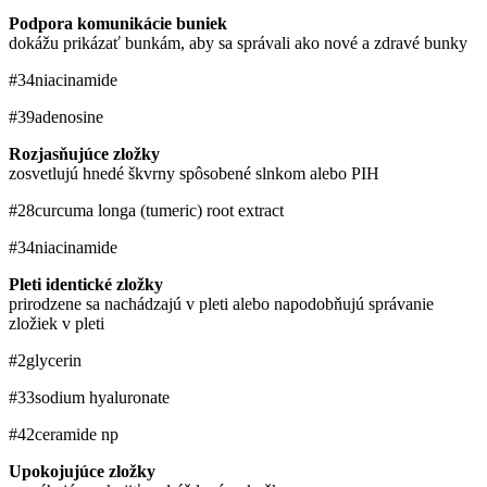
Podpora komunikácie buniek
dokážu prikázať bunkám, aby sa správali ako nové a zdravé bunky
#34
niacinamide
#39
adenosine
Rozjasňujúce zložky
zosvetlujú hnedé škvrny spôsobené slnkom alebo PIH
#28
curcuma longa (tumeric) root extract
#34
niacinamide
Pleti identické zložky
prirodzene sa nachádzajú v pleti alebo napodobňujú správanie
zložiek v pleti
#2
glycerin
#33
sodium hyaluronate
#42
ceramide np
Upokojujúce zložky