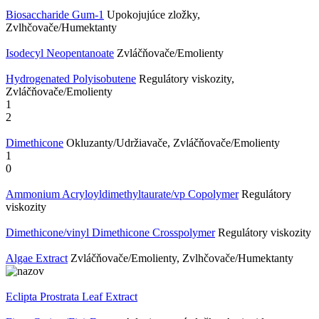
Biosaccharide Gum-1
Upokojujúce zložky,
Zvlhčovače/Humektanty
Isodecyl Neopentanoate
Zvláčňovače/Emolienty
Hydrogenated Polyisobutene
Regulátory viskozity,
Zvláčňovače/Emolienty
1
2
Dimethicone
Okluzanty/Udržiavače, Zvláčňovače/Emolienty
1
0
Ammonium Acryloyldimethyltaurate/vp Copolymer
Regulátory
viskozity
Dimethicone/vinyl Dimethicone Crosspolymer
Regulátory viskozity
Algae Extract
Zvláčňovače/Emolienty, Zvlhčovače/Humektanty
Eclipta Prostrata Leaf Extract