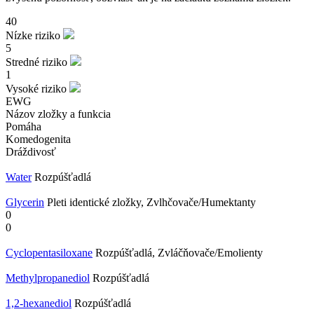
40
Nízke riziko
5
Stredné riziko
1
Vysoké riziko
EWG
Názov zložky a funkcia
Pomáha
Komedogenita
Dráždivosť
Water
Rozpúšťadlá
Glycerin
Pleti identické zložky, Zvlhčovače/Humektanty
0
0
Cyclopentasiloxane
Rozpúšťadlá, Zvláčňovače/Emolienty
Methylpropanediol
Rozpúšťadlá
1,2-hexanediol
Rozpúšťadlá