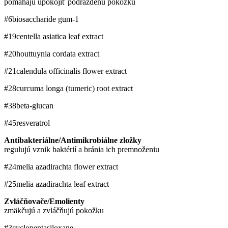
pomáhajú upokojiť podráždenú pokožku
#6
biosaccharide gum-1
#19
centella asiatica leaf extract
#20
houttuynia cordata extract
#21
calendula officinalis flower extract
#28
curcuma longa (tumeric) root extract
#38
beta-glucan
#45
resveratrol
Antibakteriálne/Antimikrobiálne zložky
regulujú vznik baktérií a bránia ich premnoženiu
#24
melia azadirachta flower extract
#25
melia azadirachta leaf extract
Zvláčňovače/Emolienty
zmäkčujú a zvláčňujú pokožku
#3
cyclopentasiloxane