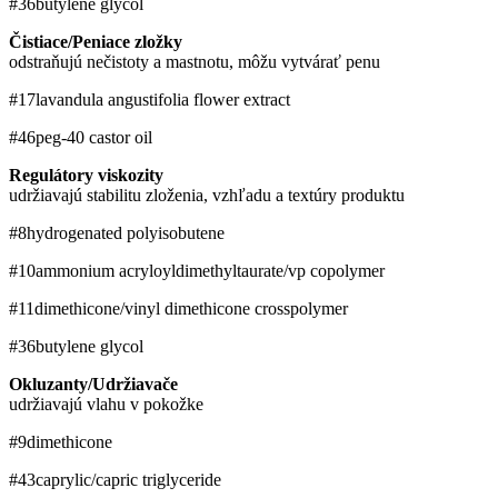
#36
butylene glycol
Čistiace/Peniace zložky
odstraňujú nečistoty a mastnotu, môžu vytvárať penu
#17
lavandula angustifolia flower extract
#46
peg-40 castor oil
Regulátory viskozity
udržiavajú stabilitu zloženia, vzhľadu a textúry produktu
#8
hydrogenated polyisobutene
#10
ammonium acryloyldimethyltaurate/vp copolymer
#11
dimethicone/vinyl dimethicone crosspolymer
#36
butylene glycol
Okluzanty/Udržiavače
udržiavajú vlahu v pokožke
#9
dimethicone
#43
caprylic/capric triglyceride