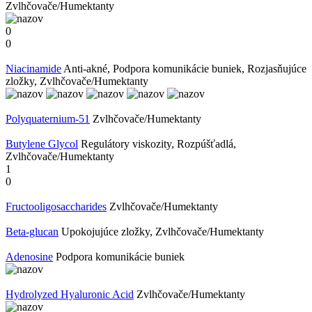
Zvlhčovače/Humektanty
0
0
Niacinamide
Anti-akné, Podpora komunikácie buniek, Rozjasňujúce
zložky, Zvlhčovače/Humektanty
Polyquaternium-51
Zvlhčovače/Humektanty
Butylene Glycol
Regulátory viskozity, Rozpúšťadlá,
Zvlhčovače/Humektanty
1
0
Fructooligosaccharides
Zvlhčovače/Humektanty
Beta-glucan
Upokojujúce zložky, Zvlhčovače/Humektanty
Adenosine
Podpora komunikácie buniek
Hydrolyzed Hyaluronic Acid
Zvlhčovače/Humektanty