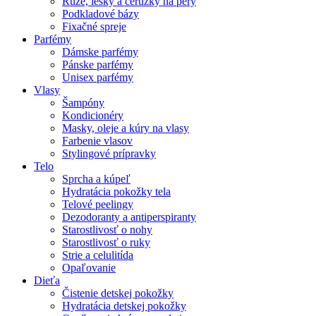
Rúže, lesky a ceruzky na pery
Podkladové bázy
Fixačné spreje
Parfémy
Dámske parfémy
Pánske parfémy
Unisex parfémy
Vlasy
Šampóny
Kondicionéry
Masky, oleje a kúry na vlasy
Farbenie vlasov
Stylingové prípravky
Telo
Sprcha a kúpeľ
Hydratácia pokožky tela
Telové peelingy
Dezodoranty a antiperspiranty
Starostlivosť o nohy
Starostlivosť o ruky
Strie a celulitída
Opaľovanie
Dieťa
Čistenie detskej pokožky
Hydratácia detskej pokožky