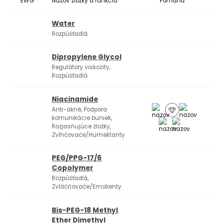
EWG
Názov zložky a funkcia
Pomáha
Ko
Water
Rozpúšťadlá
Dipropylene Glycol
Regulátory viskozity,
Rozpúšťadlá
Niacinamide
Anti-akné, Podpora
komunikácie buniek,
Rozjasňujúce zložky,
Zvlhčovače/Humektanty
PEG/PPG-17/6
Copolymer
Rozpúšťadlá,
Zvláčňovače/Emolienty
Bis-PEG-18 Methyl
Ether Dimethyl