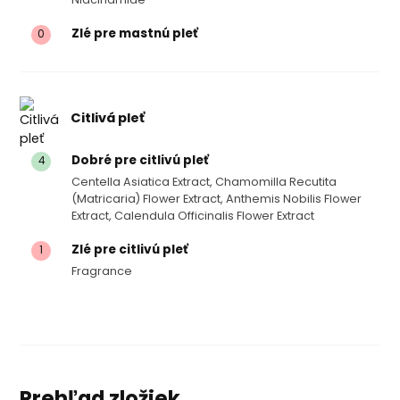
Zlé pre mastnú pleť
0
Citlivá pleť
Dobré pre citlivú pleť
4
Centella Asiatica Extract, Chamomilla Recutita
(matricaria) Flower Extract, Anthemis Nobilis Flower
Extract, Calendula Officinalis Flower Extract
Zlé pre citlivú pleť
1
Fragrance
Prehľad zložiek