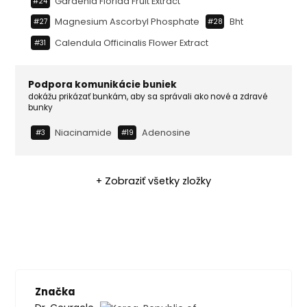
Gardenia Florida Fruit Extract
#24
Magnesium Ascorbyl Phosphate
Bht
#27
#28
Calendula Officinalis Flower Extract
#31
Podpora komunikácie buniek
dokážu prikázať bunkám, aby sa správali ako nové a zdravé
bunky
Niacinamide
Adenosine
#3
#19
+ Zobraziť všetky zložky
Značka