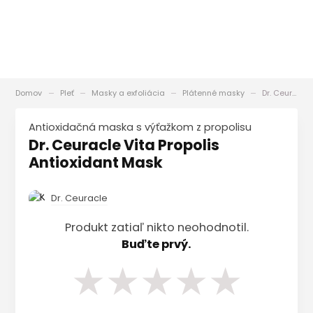
Domov
Pleť
Masky a exfoliácia
Plátenné masky
Dr. Ceuracle Vita Propolis Antioxidant Mask
Antioxidačná maska ​​s výťažkom z propolisu
Dr. Ceuracle Vita Propolis
Antioxidant Mask
Dr. Ceuracle
Produkt zatiaľ nikto neohodnotil.
Buďte prvý.
★
★
★
★
★