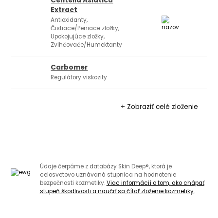
Centella Asiatica
Extract
Antioxidanty,
Čistiace/Peniace zložky,
Upokojujúce zložky,
Zvlhčovače/Humektanty
Carbomer
Regulátory viskozity
+ Zobraziť celé zloženie
Údaje čerpáme z databázy Skin Deep®, ktorá je
celosvetovo uznávaná stupnica na hodnotenie
bezpečnosti kozmetiky.
Viac informácií o tom, ako chápať
stupeň škodlivosti a naučiť sa čítať zloženie kozmetiky.