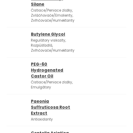
Silane
Čistiace/Peniace zložky,
Zvláčňovače/Emolienty,
Zvlhčovače/Humektanty
Butylene Glycol
Regulátory viskozity,
Rozpúšťadlá,
Zvlhčovače/Humektanty
PEG-60
Hydrogenated
Castor Oil
Čistiace/Peniace zložky,
Emulgátory
Paeonia
Suffruticosa Root
Extract
Antioxidanty