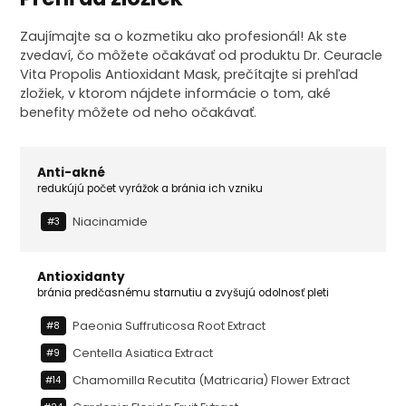
Zaujímajte sa o kozmetiku ako profesionál! Ak ste
zvedaví, čo môžete očakávať od produktu Dr. Ceuracle
Vita Propolis Antioxidant Mask, prečítajte si prehľad
zložiek, v ktorom nájdete informácie o tom, aké
benefity môžete od neho očakávať.
Anti-akné
redukújú počet vyrážok a bránia ich vzniku
Niacinamide
#3
Antioxidanty
bránia predčasnému starnutiu a zvyšujú odolnosť pleti
Paeonia Suffruticosa Root Extract
#8
Centella Asiatica Extract
#9
Chamomilla Recutita (matricaria) Flower Extract
#14