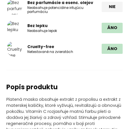
Bez parfumácie a esenc. olejov
NIE
Neobsahuje potenciálne iritujúcu
parfumáciu
Bez lepku
ÁNO
Neobsahuje lepok
Cruelty-free
ÁNO
Netestované na zvieratách
Popis produktu
Platená maska ​​obsahuje extrakt z propolisu a extrakt z
materskej kašičky, ktoré vyživujú, revitalizujú a obnovujú
pokožku. Vitamín C rozjasňuje matnú farbu pleti a
dodáva jej žiarivý a zdravý vzhľad. Stimuluje prirodzené
regeneračné procesy, pomáha v boji proti