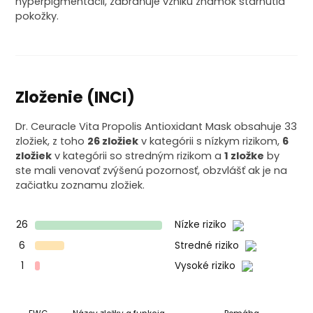
hyperpigmentácii, zabraňuje vzniku známok starnutia
pokožky.
Zloženie (INCI)
Dr. Ceuracle Vita Propolis Antioxidant Mask obsahuje 33
zložiek, z toho
26 zložiek
v kategórii s nízkym rizikom,
6
zložiek
v kategórii so stredným rizikom a
1 zložke
by
ste mali venovať zvýšenú pozornosť, obzvlášť ak je na
začiatku zoznamu zložiek.
26
Nízke riziko
6
Stredné riziko
1
Vysoké riziko