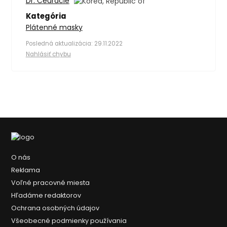
Dr. Ceuracle
Kategória
Plátenné masky
Posledná aktualizácia: 29.11.2022
Nahlásiť chybu
O nás
Reklama
Voľné pracovné miesta
Hľadáme redaktorov
Ochrana osobných údajov
Všeobecné podmienky používania