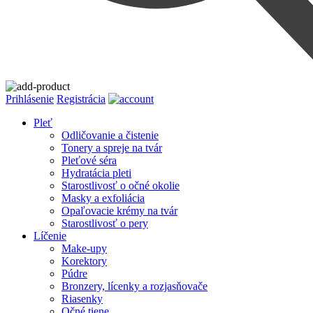
Prihlásenie
Registrácia
Pleť
Odličovanie a čistenie
Tonery a spreje na tvár
Pleťové séra
Hydratácia pleti
Starostlivosť o očné okolie
Masky a exfoliácia
Opaľovacie krémy na tvár
Starostlivosť o pery
Líčenie
Make-upy
Korektory
Púdre
Bronzery, lícenky a rozjasňovače
Riasenky
Očné tiene