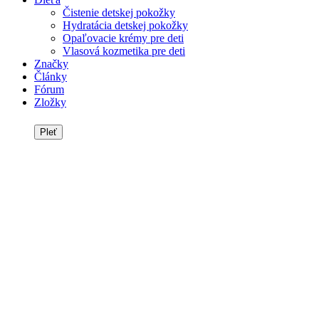
Čistenie detskej pokožky
Hydratácia detskej pokožky
Opaľovacie krémy pre deti
Vlasová kozmetika pre deti
Značky
Články
Fórum
Zložky
Pleť