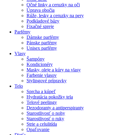
Očné linky a ceruzky na oči
Úprava obočia
Rúže, lesky a ceruzky na pery
Podkladové bázy
Fixačné spreje
Parfémy
Dámske parfémy
Pánske parfémy
Unisex parfémy
Vlasy
Šampóny
Kondicionéry
Masky, oleje a kúry na vlasy
Farbenie vlasov
Stylingové prípravky
Telo
Sprcha a kúpeľ
Hydratácia pokožky tela
Telové peelingy
Dezodoranty a antiperspiranty
Starostlivosť o nohy
Starostlivosť o ruky
Strie a celulitída
Opaľovanie
Dieťa