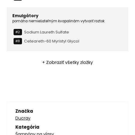
Emulgátory
pomáha nemiešateľným kvapalinám vytvoriť roztok
Sodium Laureth Sulfate
#2
Ceteareth-60 Myristyl Glycol
#8
+ Zobraziť všetky zložky
Značka
Ducray
Kategória
Šampóny na vlasy