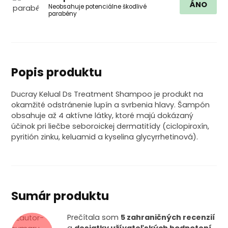
ÁNO
Neobsahuje potenciálne škodlivé
parabény
Popis produktu
Ducray Kelual Ds Treatment Shampoo je produkt na
okamžité odstránenie lupín a svrbenia hlavy. Šampón
obsahuje až 4 aktívne látky, ktoré majú dokázaný
účinok pri liečbe seboroickej dermatitídy (ciclopiroxín,
pyritión zinku, keluamid a kyselina glycyrrhetinová).
Sumár produktu
Prečítala som
5 zahraničných recenzií