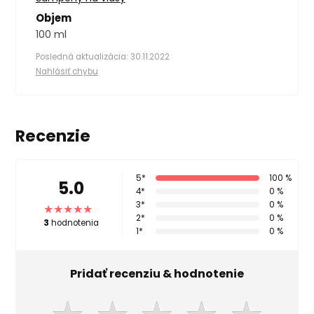
Objem
100 ml
Posledná aktualizácia: 30.11.2022
Nahlásiť chybu
Recenzie
5*
100 %
5.0
4*
0 %
3*
0 %
2*
0 %
3
hodnotenia
1*
0 %
Pridať recenziu & hodnotenie