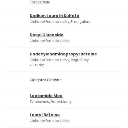
Rozpúšťadlá
Sodium Laureth Sulfate
Čistiace/Peniace zložky, Emulgátory
Decyl Glucoside
Čistiace/Peniace zložky
Undecylenamidopropyl Betaine
Čistiace/Peniace zložky, Regulátory
viskozity
Ciclopirox Olamine
Lactamide Mea
Zvlhčovače/Humektanty
Lauryl Betaine
Čistiace/Peniace zložky