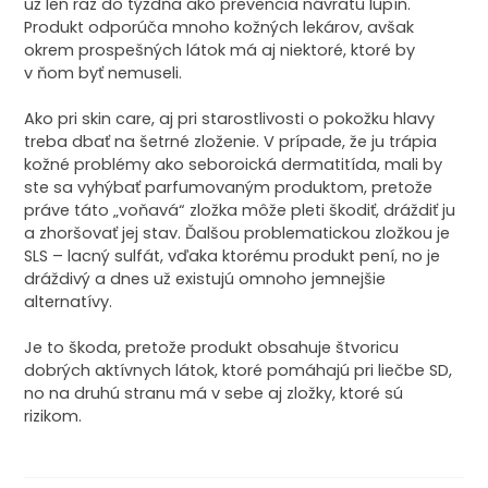
už len raz do týždňa ako prevencia návratu lupín.
Produkt odporúča mnoho kožných lekárov, avšak
okrem prospešných látok má aj niektoré, ktoré by
v ňom byť nemuseli.
Ako pri skin care, aj pri starostlivosti o pokožku hlavy
treba dbať na šetrné zloženie. V prípade, že ju trápia
kožné problémy ako seboroická dermatitída, mali by
ste sa vyhýbať parfumovaným produktom, pretože
práve táto „voňavá“ zložka môže pleti škodiť, dráždiť ju
a zhoršovať jej stav. Ďalšou problematickou zložkou je
SLS – lacný sulfát, vďaka ktorému produkt pení, no je
dráždivý a dnes už existujú omnoho jemnejšie
alternatívy.
Je to škoda, pretože produkt obsahuje štvoricu
dobrých aktívnych látok, ktoré pomáhajú pri liečbe SD,
no na druhú stranu má v sebe aj zložky, ktoré sú
rizikom.