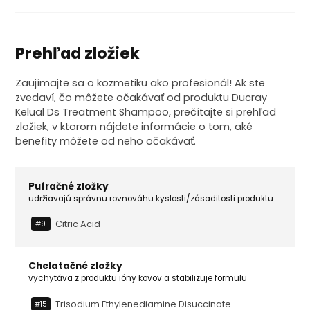
Prehľad zložiek
Zaujímajte sa o kozmetiku ako profesionál! Ak ste
zvedaví, čo môžete očakávať od produktu Ducray
Kelual Ds Treatment Shampoo, prečítajte si prehľad
zložiek, v ktorom nájdete informácie o tom, aké
benefity môžete od neho očakávať.
Pufračné zložky
udržiavajú správnu rovnováhu kyslosti/zásaditosti produktu
Citric Acid
#9
Chelatačné zložky
vychytáva z produktu ióny kovov a stabilizuje formulu
Trisodium Ethylenediamine Disuccinate
#15