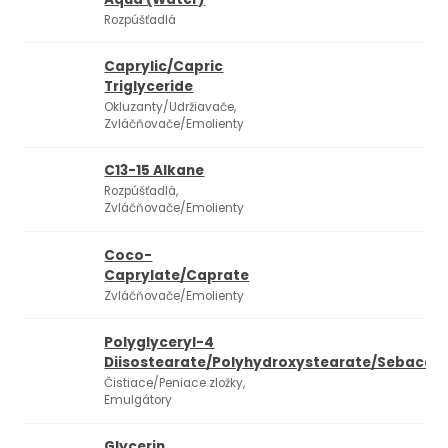
Rozpúšťadlá
Caprylic/Capric
Triglyceride
Okluzanty/Udržiavače,
Zvláčňovače/Emolienty
C13-15 Alkane
Rozpúšťadlá,
Zvláčňovače/Emolienty
Coco-
Caprylate/Caprate
Zvláčňovače/Emolienty
Polyglyceryl-4
Diisostearate/Polyhydroxystearate/Sebacat
Čistiace/Peniace zložky,
Emulgátory
Glycerin