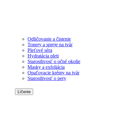
Odličovanie a čistenie
Tonery a spreje na tvár
Pleťové séra
Hydratácia pleti
Starostlivosť o očné okolie
Masky a exfoliácia
Opaľovacie krémy na tvár
Starostlivosť o pery
Líčenie