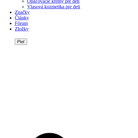
Opaľovacie krémy pre deti
Vlasová kozmetika pre deti
Značky
Články
Fórum
Zložky
Pleť