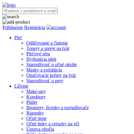
Prihlásenie
Registrácia
Pleť
Odličovanie a čistenie
Tonery a spreje na tvár
Pleťové séra
Hydratácia pleti
Starostlivosť o očné okolie
Masky a exfoliácia
Opaľovacie krémy na tvár
Starostlivosť o pery
Líčenie
Make-upy
Korektory
Púdre
Bronzery, lícenky a rozjasňovače
Riasenky
Očné tiene
Očné linky a ceruzky na oči
Úprava obočia