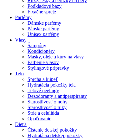
Rúže, lesky a ceruzky na pery
Podkladové bázy
Fixačné spreje
Parfémy
Dámske parfémy
Pánske parfémy
Unisex parfémy
Vlasy
Šampóny
Kondicionéry
Masky, oleje a kúry na vlasy
Farbenie vlasov
Stylingové prípravky
Telo
Sprcha a kúpeľ
Hydratácia pokožky tela
Telové peelingy
Dezodoranty a antiperspiranty
Starostlivosť o nohy
Starostlivosť o ruky
Strie a celulitída
Opaľovanie
Dieťa
Čistenie detskej pokožky
Hydratácia detskej pokožky