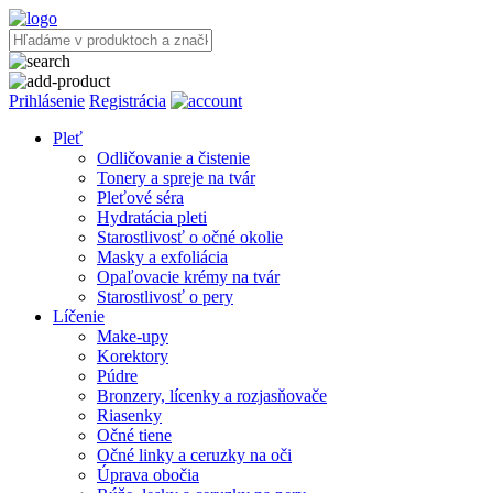
Prihlásenie
Registrácia
Pleť
Odličovanie a čistenie
Tonery a spreje na tvár
Pleťové séra
Hydratácia pleti
Starostlivosť o očné okolie
Masky a exfoliácia
Opaľovacie krémy na tvár
Starostlivosť o pery
Líčenie
Make-upy
Korektory
Púdre
Bronzery, lícenky a rozjasňovače
Riasenky
Očné tiene
Očné linky a ceruzky na oči
Úprava obočia