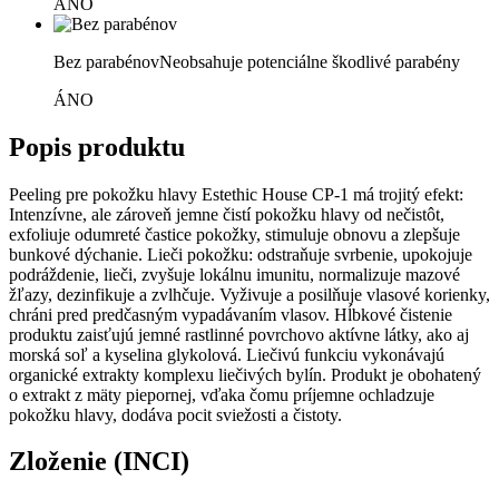
ÁNO
Bez parabénov
Neobsahuje potenciálne škodlivé parabény
ÁNO
Popis produktu
Peeling pre pokožku hlavy Estethic House CP-1 má trojitý efekt:
Intenzívne, ale zároveň jemne čistí pokožku hlavy od nečistôt,
exfoliuje odumreté častice pokožky, stimuluje obnovu a zlepšuje
bunkové dýchanie. Lieči pokožku: odstraňuje svrbenie, upokojuje
podráždenie, lieči, zvyšuje lokálnu imunitu, normalizuje mazové
žľazy, dezinfikuje a zvlhčuje. Vyživuje a posilňuje vlasové korienky,
chráni pred predčasným vypadávaním vlasov. Hĺbkové čistenie
produktu zaisťujú jemné rastlinné povrchovo aktívne látky, ako aj
morská soľ a kyselina glykolová. Liečivú funkciu vykonávajú
organické extrakty komplexu liečivých bylín. Produkt je obohatený
o extrakt z mäty piepornej, vďaka čomu príjemne ochladzuje
pokožku hlavy, dodáva pocit sviežosti a čistoty.
Zloženie (INCI)