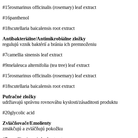
#15
rosmarinus officinalis (rosemary) leaf extract
#16
panthenol
#18
scutellaria baicalensis root extract
Antibakteriálne/Antimikrobiálne zložky
regulujú vznik baktérií a bránia ich premnoženiu
#7
camellia sinensis leaf extract
#9
melaleuca alternifolia (tea tree) leaf extract
#15
rosmarinus officinalis (rosemary) leaf extract
#18
scutellaria baicalensis root extract
Pufračné zložky
udržiavajú správnu rovnováhu kyslosti/zásaditosti produktu
#20
glycolic acid
Zvláčňovače/Emolienty
zmäkčujú a zvláčňujú pokožku