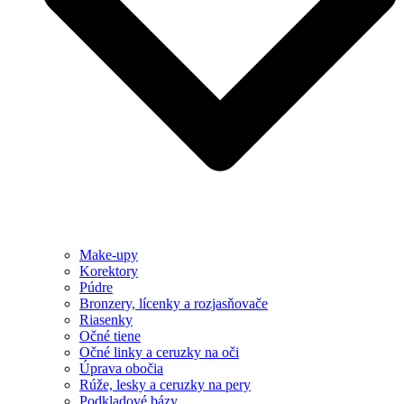
Make-upy
Korektory
Púdre
Bronzery, lícenky a rozjasňovače
Riasenky
Očné tiene
Očné linky a ceruzky na oči
Úprava obočia
Rúže, lesky a ceruzky na pery
Podkladové bázy