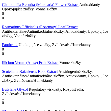
Chamomilla Recutita (Matricaria) Flower Extract
Antioxidanty,
Upokojujúce zložky, Vonné zložky
0
0
Rosmarinus Officinalis (Rosemary) Leaf Extract
Antibakteriálne/Antimikrobiálne zložky, Antioxidanty, Upokojujúce
zložky, Vonné zložky
Panthenol
Upokojujúce zložky, Zvlhčovače/Humektanty
0
0
Illicium Verum (Anise) Fruit Extract
Vonné zložky
Scutellaria Baicalensis Root Extract
Adstringentné zložky,
Antibakteriálne/Antimikrobiálne zložky, Antioxidanty, Upokojujúce
zložky, Zvlhčovače/Humektanty
Butylene Glycol
Regulátory viskozity, Rozpúšťadlá,
Zvlhčovače/Humektanty
1
0