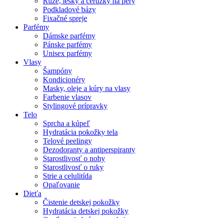
Rúže, lesky a ceruzky na pery
Podkladové bázy
Fixačné spreje
Parfémy
Dámske parfémy
Pánske parfémy
Unisex parfémy
Vlasy
Šampóny
Kondicionéry
Masky, oleje a kúry na vlasy
Farbenie vlasov
Stylingové prípravky
Telo
Sprcha a kúpeľ
Hydratácia pokožky tela
Telové peelingy
Dezodoranty a antiperspiranty
Starostlivosť o nohy
Starostlivosť o ruky
Strie a celulitída
Opaľovanie
Dieťa
Čistenie detskej pokožky
Hydratácia detskej pokožky