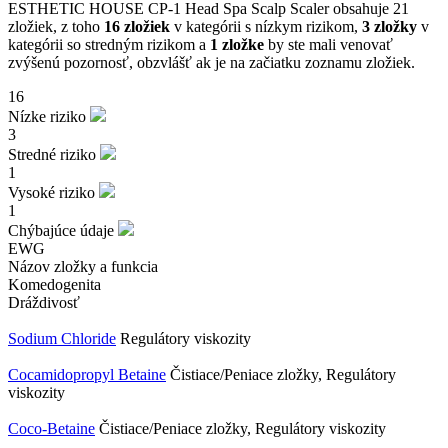
ESTHETIC HOUSE CP-1 Head Spa Scalp Scaler obsahuje 21
zložiek, z toho
16 zložiek
v kategórii s nízkym rizikom,
3 zložky
v
kategórii so stredným rizikom a
1 zložke
by ste mali venovať
zvýšenú pozornosť, obzvlášť ak je na začiatku zoznamu zložiek.
16
Nízke riziko
3
Stredné riziko
1
Vysoké riziko
1
Chýbajúce údaje
EWG
Názov zložky a funkcia
Komedogenita
Dráždivosť
Sodium Chloride
Regulátory viskozity
Cocamidopropyl Betaine
Čistiace/Peniace zložky, Regulátory
viskozity
Coco-Betaine
Čistiace/Peniace zložky, Regulátory viskozity