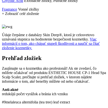
Glycolic Acid
Exfoliačné zložky, Pufračné zložky
Fragrance
Vonné zložky
+ Zobraziť celé zloženie
Údaje čerpáme z databázy Skin Deep®, ktorá je celosvetovo
uznávaná stupnica na hodnotenie bezpečnosti kozmetiky.
Viac
informácií o tom, ako chápať stupeň škodlivosti a naučiť sa čítať
zloženie kozmetiky.
Prehľad zložiek
Zaujímajte sa o kozmetiku ako profesionál! Ak ste zvedaví, čo
môžete očakávať od produktu ESTHETIC HOUSE CP-1 Head Spa
Scalp Scaler, prečítajte si prehľad zložiek, v ktorom nájdete
informácie o tom, aké benefity môžete od neho očakávať.
Anti-akné
redukújú počet vyrážok a bránia ich vzniku
#9
melaleuca alternifolia (tea tree) leaf extract