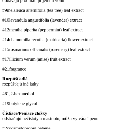
dodávajú produktu príjemnú vôňu
#9
melaleuca alternifolia (tea tree) leaf extract
#10
lavandula angustifolia (lavender) extract
#12
mentha piperita (peppermint) leaf extract
#14
chamomilla recutita (matricaria) flower extract
#15
rosmarinus officinalis (rosemary) leaf extract
#17
illicium verum (anise) fruit extract
#21
fragrance
Rozpúšťadlá
rozpúšťajú iné látky
#6
1,2-hexanediol
#19
butylene glycol
Čistiace/Peniace zložky
odstraňujú nečistoty a mastnotu, môžu vytvárať penu
#2
cocamidopropyl betaine