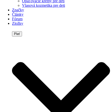
Opaľovacie krémy pre deti
Vlasová kozmetika pre deti
Značky
Články
Fórum
Zložky
Pleť