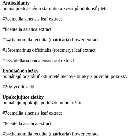
Antioxidanty
bránia predčasnému starnutiu a zvyšujú odolnosť pleti
#7
camellia sinensis leaf extract
#8
centella asiatica extract
#14
chamomilla recutita (matricaria) flower extract
#15
rosmarinus officinalis (rosemary) leaf extract
#18
scutellaria baicalensis root extract
Exfoliačné zložky
pomáhajú odstrániť odumreté pleťové bunky z povrchu pokožky
#20
glycolic acid
Upokojujúce zložky
pomáhajú upokojiť podráždenú pokožku
#7
camellia sinensis leaf extract
#8
centella asiatica extract
#14
chamomilla recutita (matricaria) flower extract