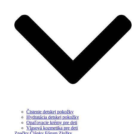
Čistenie detskej pokožky
Hydratácia detskej pokožky
Opaľovacie krémy pre deti
Vlasová kozmetika pre deti
Značky
Články
Fórum
Zložky