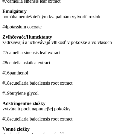
#7
camellia sinensis leaf extract
Emulgátory
pomáha nemiešateľným kvapalinám vytvoriť roztok
#4
potassium cocoate
Zvlhčovače/Humektanty
zadržiavajú a uchovávajú vlhkosť v pokožke a vo vlasoch
#7
camellia sinensis leaf extract
#8
centella asiatica extract
#16
panthenol
#18
scutellaria baicalensis root extract
#19
butylene glycol
Adstringentné zložky
vytvárajú pocit napnutejšej pokožky
#18
scutellaria baicalensis root extract
Vonné zložky