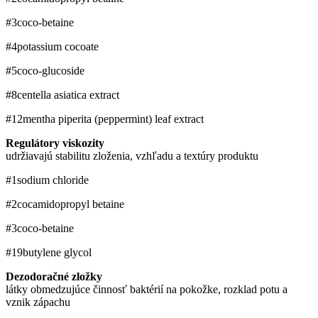
#3
coco-betaine
#4
potassium cocoate
#5
coco-glucoside
#8
centella asiatica extract
#12
mentha piperita (peppermint) leaf extract
Regulátory viskozity
udržiavajú stabilitu zloženia, vzhľadu a textúry produktu
#1
sodium chloride
#2
cocamidopropyl betaine
#3
coco-betaine
#19
butylene glycol
Dezodoračné zložky
látky obmedzujúce činnosť baktérií na pokožke, rozklad potu a
vznik zápachu