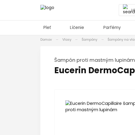
Pleť
Líčenie
Parfémy
Domov
Vlasy
Šampóny
Šampóny na vla
šampón proti mastným lupinám
Eucerin DermoCap