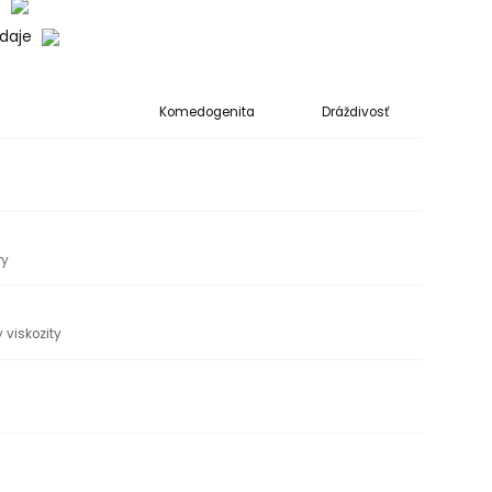
o
údaje
Komedogenita
Dráždivosť
ry
 viskozity