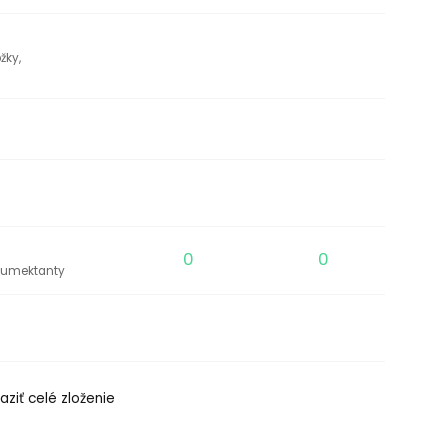
žky,
0
0
/Humektanty
aziť celé zloženie