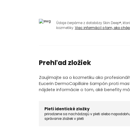
Údaje čerpáme z databázy Skin Deep®, kto
kozmetiky.
Viac informácií o tom, ako chápa
Prehľad zložiek
Zaujímajte sa o kozmetiku ako profesionál
Eucerin DermoCapillaire šampón proti mastn
nájdete informácie o tom, aké benefity m
Pleti identické zložky
prirodzene sa nachádzajú v pleti alebo napodobň
správanie zložiek v pleti