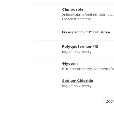
Climbazole
Antibakteriálne/Antimikrobiálne zlo
Konzervačné zložky
Undecylenamido Propyl Betaine
Polyquaternium-10
Regulátory viskozity
Glycerin
Pleti identické zložky, Zvlhčovače
Sodium Chloride
Regulátory viskozity
+ Zobr