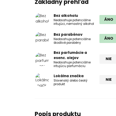
Základný prehľad
Bez alkoholu
ÁNO
Neobsahuje potenciálne
iritujúci, nemastný alkohol
Bez parabénov
ÁNO
Neobsahuje potenciálne
škodlivé parabény
Bez parfumácie a
esenc. olejov
NIE
Neobsahuje potenciálne
iritujúcu parfumáciu
Lokálna značka
NIE
Slovenský alebo český
produkt
Popis produktu