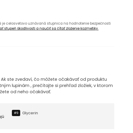
rá je celosvetovo uznávaná stupnica na hodnotenie bezpečnosti
ť stupeň škodlivosti a naučiť sa čítať zloženie kozmetiky.
! Ak ste zvedaví, čo môžete očakávať od produktu
ým lupinám , prečítajte si prehľad zložiek, v ktorom
ôžete od neho očakávať.
Glycerin
#9
ujú