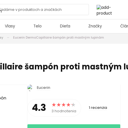
Vlasy
Telo
Dieťa
Značky
Člá
sy
Eucerin DermoCapillaire šampón proti mastným lupinám
illaire šampón proti mastným 
Eucerin
4.3
1 recenzia
3 hodnotenia