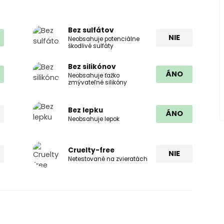
Bez sulfátov
NIE
Neobsahuje potenciálne
škodlivé sulfáty
Bez silikónov
ÁNO
Neobsahuje ťažko
zmývateľné silikóny
Bez lepku
ÁNO
Neobsahuje lepok
Cruelty-free
NIE
Netestované na zvieratách