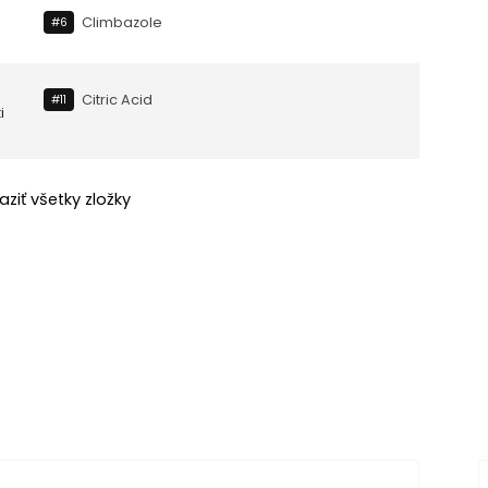
Climbazole
#6
Citric Acid
#11
i
aziť všetky zložky