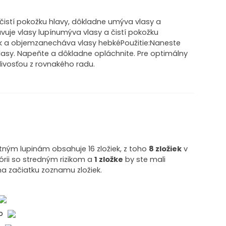
čistí pokožku hlavy, dôkladne umýva vlasy a
avuje vlasy lupínumýva vlasy a čistí pokožku
sk a objemzanecháva vlasy hebkéPoužitie:Naneste
sy. Napeňte a dôkladne opláchnite. Pre optimálny
livosťou z rovnakého radu.
ným lupinám obsahuje 16 zložiek, z toho
8 zložiek
v
órii so stredným rizikom a
1 zložke
by ste mali
na začiatku zoznamu zložiek.
ko