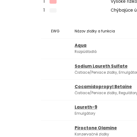
1
Vysoké rizik
1
Chýbajúce 
EWG
Názov zložky a funkcia
Aqua
Rozpúšťadlá
Sodium Laureth Sulfate
Čistiace/Peniace zložky, Emulgáto
Cocamidopropyl Betaine
Čistiace/Peniace zložky, Regulátory
Laureth-9
Emulgátory
Piroctone Olamine
Konzervačné zložky