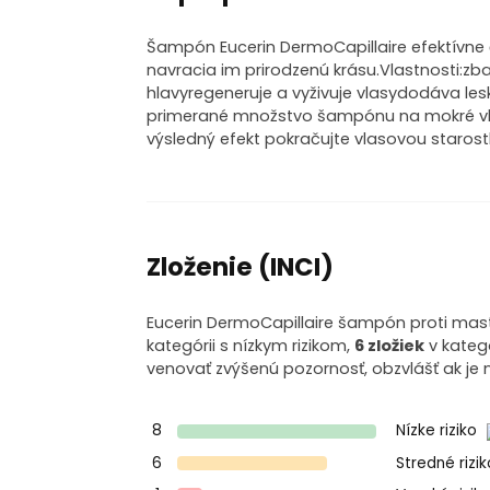
Šampón Eucerin DermoCapillaire efektívne 
navracia im prirodzenú krásu.Vlastnosti:zb
hlavyregeneruje a vyživuje vlasydodáva le
primerané množstvo šampónu na mokré vla
výsledný efekt pokračujte vlasovou starost
Zloženie (INCI)
Eucerin DermoCapillaire šampón proti mast
kategórii s nízkym rizikom,
6 zložiek
v kateg
venovať zvýšenú pozornosť, obzvlášť ak je 
8
Nízke riziko
6
Stredné rizi