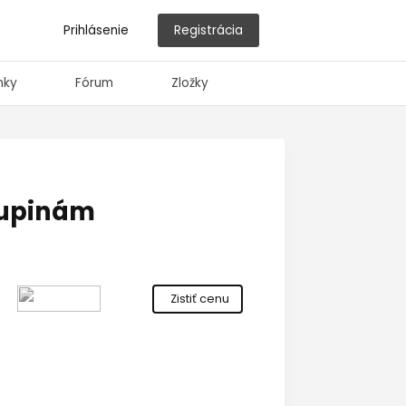
Prihlásenie
Registrácia
nky
Fórum
Zložky
lupinám
Zistiť cenu