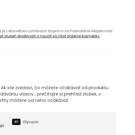
rá je celosvetovo uznávaná stupnica na hodnotenie bezpečnosti
ť stupeň škodlivosti a naučiť sa čítať zloženie kozmetiky.
! Ak ste zvedaví, čo môžete očakávať od produktu
vániu vlasov , prečítajte si prehľad zložiek, v
efity môžete od neho očakávať.
Glycerin
#11
ujú