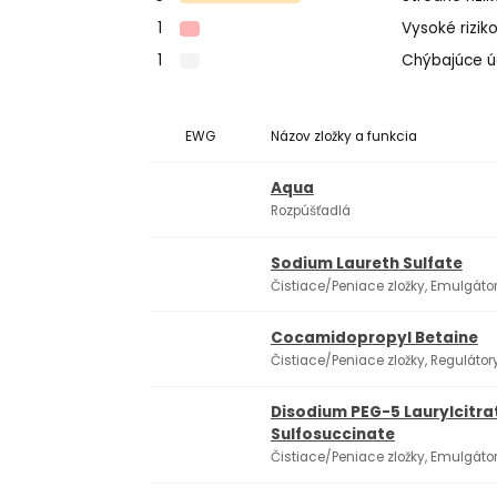
1
Vysoké rizik
1
Chýbajúce 
EWG
Názov zložky a funkcia
Aqua
Rozpúšťadlá
Sodium Laureth Sulfate
Čistiace/Peniace zložky, Emulgáto
Cocamidopropyl Betaine
Čistiace/Peniace zložky, Regulátory
Disodium PEG-5 Laurylcitra
Sulfosuccinate
Čistiace/Peniace zložky, Emulgáto