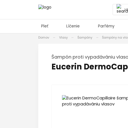
Pleť
Líčenie
Parfémy
Domov
Vlasy
Šampóny
Šampóny na vla
šampón proti vypadávániu vlas
Eucerin DermoCapi