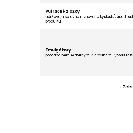
Pufračné zložky
udržiavajú správnu rovnováhu kyslosti/zásaditost
produktu
Emulgátory
pomáha nemiešateľným kvapalinám vytvoriť rozt
+ Zobr