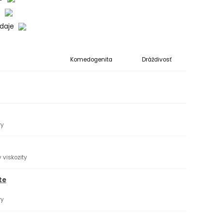
o
údaje
Komedogenita
Dráždivosť
ry
 viskozity
te
ry