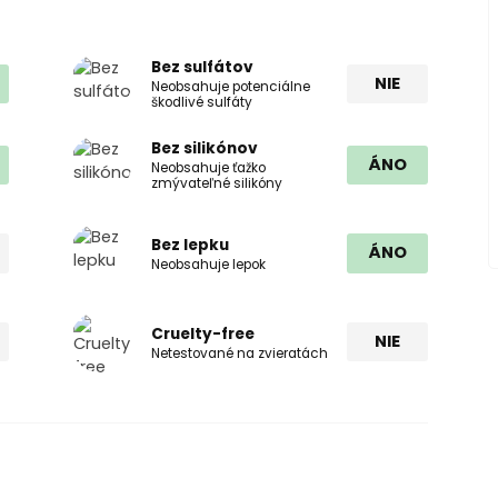
Bez sulfátov
NIE
Neobsahuje potenciálne
škodlivé sulfáty
Bez silikónov
ÁNO
Neobsahuje ťažko
zmývateľné silikóny
Bez lepku
ÁNO
Neobsahuje lepok
Cruelty-free
NIE
Netestované na zvieratách