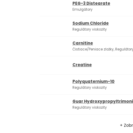
PEG-3 Distearate
Emulgátory
Sodium Chloride
Regulátory viskozity
Carnitine
Čistiace/Peniace zložky, Regulátory
Creatine
Polyquaternium-10
Regulátory viskozity
Guar Hydroxypropyltrimoni
Regulátory viskozity
+ Zobr