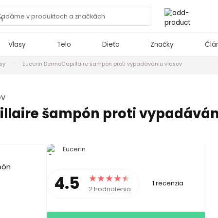
Vlasy
Telo
Dieťa
Značky
Člá
sy
Eucerin DermoCapillaire šampón proti vypadávániu vlasov
ov
llaire šampón proti vypadáván
Eucerin
4.5
1 recenzia
2 hodnotenia