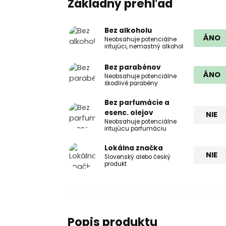
Základný prehľad
Bez alkoholu
ÁNO
Neobsahuje potenciálne
iritujúci, nemastný alkohol
Bez parabénov
ÁNO
Neobsahuje potenciálne
škodlivé parabény
Bez parfumácie a
esenc. olejov
NIE
Neobsahuje potenciálne
iritujúcu parfumáciu
Lokálna značka
NIE
Slovenský alebo český
produkt
Popis produktu