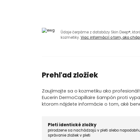
Údaje čerpáme z databázy Skin Deep®, kto
kozmetiky.
Viac informácií o tom, ako chápa
Prehľad zložiek
Zaujímajte sa o kozmetiku ako profesionál
Eucerin DermoCapillaire šampón proti vypadá
ktorom nájdete informácie o tom, aké ben
Pleti identické zložky
prirodzene sa nachádzajú v pleti alebo napodobň
správanie zložiek v pleti