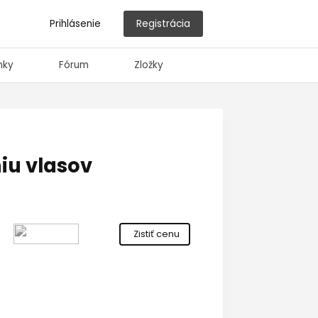
Prihlásenie
Registrácia
nky
Fórum
Zložky
iu vlasov
Zistiť cenu