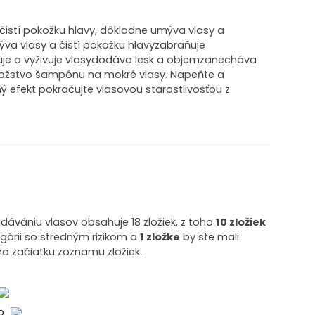
čistí pokožku hlavy, dôkladne umýva vlasy a
ýva vlasy a čistí pokožku hlavyzabraňuje
e a vyživuje vlasydodáva lesk a objemzanecháva
nožstvo šampónu na mokré vlasy. Napeňte a
ý efekt pokračujte vlasovou starostlivosťou z
dávániu vlasov obsahuje 18 zložiek, z toho
10 zložiek
górii so stredným rizikom a
1 zložke
by ste mali
na začiatku zoznamu zložiek.
ko