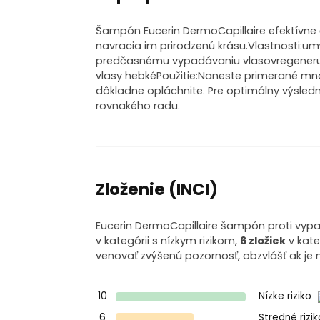
Šampón Eucerin DermoCapillaire efektívne 
navracia im prirodzenú krásu.Vlastnosti:um
predčasnému vypadávaniu vlasovregeneruj
vlasy hebkéPoužitie:Naneste primerané m
dôkladne opláchnite. Pre optimálny výsledn
rovnakého radu.
Zloženie (INCI)
Eucerin DermoCapillaire šampón proti vypa
v kategórii s nízkym rizikom,
6 zložiek
v kate
venovať zvýšenú pozornosť, obzvlášť ak je 
10
Nízke riziko
6
Stredné rizi