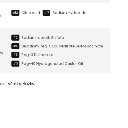
Citric Acid
Sodium Hydroxide
#12
#17
i
Sodium Laureth Sulfate
#2
Disodium Peg-5 Laurylcitrate Sulfosuccinate
#4
ok
Peg-3 Distearate
#5
Peg-40 Hydrogenated Castor Oil
#13
aziť všetky zložky