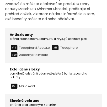
zvedaví, čo môžete očakávať od produktu Fenty
Beauty Match Stix Shimmer Skinstick, prečítajte si
prehľad zložiek, v ktorom nájdete informácie o tom,
aké benefity môžete od neho očakávať.
Antioxidanty
bránia predčasnému starnutiu a zvyšujú odolnosť pleti
Tocopheryl Acetate
Tocopherol
#16
#18
Ascorbyl Palmitate
#20
Exfoliačné zložky
pomáhajú odstrániť odumreté pleťové bunky z povrchu
pokožky
Malic Acid
#21
Slnečná ochrana
chránia pred slnečným žiarením