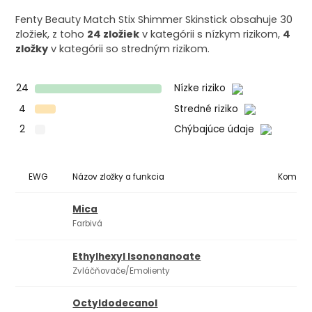
Fenty Beauty Match Stix Shimmer Skinstick obsahuje 30
zložiek, z toho
24 zložiek
v kategórii s nízkym rizikom,
4
zložky
v kategórii so stredným rizikom.
24
Nízke riziko
4
Stredné riziko
2
Chýbajúce údaje
EWG
Názov zložky a funkcia
Komedo
Mica
Farbivá
Ethylhexyl Isononanoate
Zvláčňovače/Emolienty
Octyldodecanol