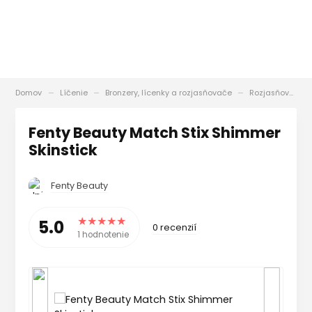
Domov
Líčenie
Bronzery, lícenky a rozjasňovače
Rozjasňovače
Fenty Beauty Match Stix Shimmer
Skinstick
Fenty Beauty
5.0
0 recenzií
1 hodnotenie