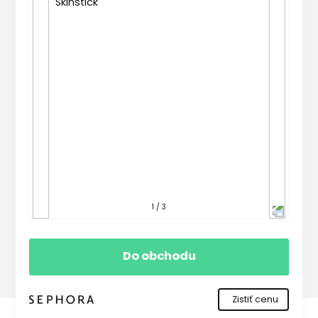
1 / 3
Do obchodu
Zistiť cenu