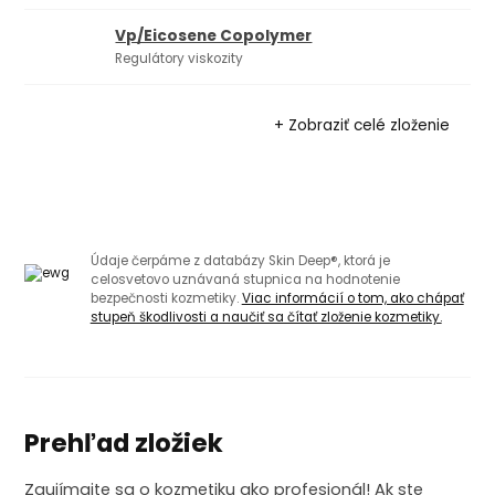
Vp/Eicosene Copolymer
Regulátory viskozity
+ Zobraziť celé zloženie
Údaje čerpáme z databázy Skin Deep®, ktorá je
celosvetovo uznávaná stupnica na hodnotenie
bezpečnosti kozmetiky.
Viac informácií o tom, ako chápať
stupeň škodlivosti a naučiť sa čítať zloženie kozmetiky.
Prehľad zložiek
Zaujímajte sa o kozmetiku ako profesionál! Ak ste