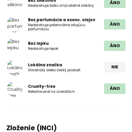
Bez silikónov
ÁNO
Neobsahuje ťažko zmývateľné silikóny
Bez parfumácie a esenc. olejov
ÁNO
Neobsahuje potenciálne iritujúcu
parfumáciu
Bez lepku
ÁNO
Neobsahuje lepok
Lokálna značka
NIE
Slovenský alebo český produkt
Cruelty-free
ÁNO
Netestované na zvieratách
Zloženie (INCI)