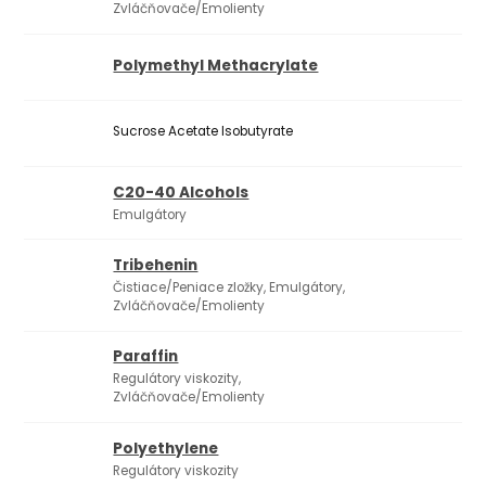
Zvláčňovače/Emolienty
Polymethyl Methacrylate
Sucrose Acetate Isobutyrate
C20-40 Alcohols
Emulgátory
Tribehenin
Čistiace/Peniace zložky, Emulgátory,
Zvláčňovače/Emolienty
Paraffin
Regulátory viskozity,
Zvláčňovače/Emolienty
Polyethylene
Regulátory viskozity