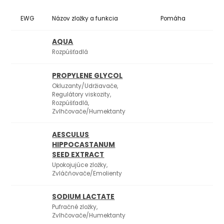
EWG
Názov zložky a funkcia
Pomáha
Ko
AQUA
Rozpúšťadlá
PROPYLENE GLYCOL
Okluzanty/Udržiavače,
Regulátory viskozity,
Rozpúšťadlá,
Zvlhčovače/Humektanty
AESCULUS
HIPPOCASTANUM
SEED EXTRACT
Upokojujúce zložky,
Zvláčňovače/Emolienty
SODIUM LACTATE
Pufračné zložky,
Zvlhčovače/Humektanty