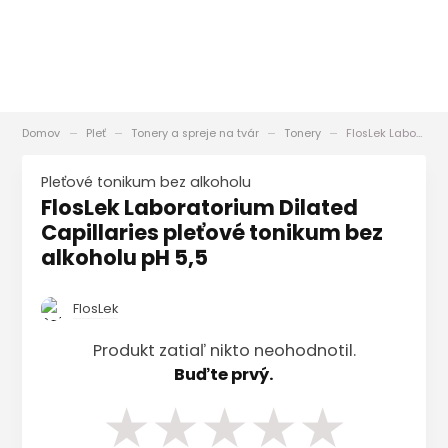
Domov
Pleť
Tonery a spreje na tvár
Tonery
FlosLek Laboratorium Dilated Capillaries pleťové tonikum bez alkoholu pH 5,5
pleťové tonikum bez alkoholu
FlosLek Laboratorium Dilated
Capillaries pleťové tonikum bez
alkoholu pH 5,5
FlosLek
Produkt zatiaľ nikto neohodnotil.
Buďte prvý.
★
★
★
★
★