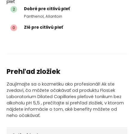
Dobré pre citlivú pleť
2
Panthenol, Allantoin
Zlé pre citlivú pleť
0
Prehľad zložiek
Zaujímajte sa o kozmetiku ako profesionál! Ak ste
zvedaví, čo môžete očakávať od produktu FlosLek
Laboratorium Dilated Capillaries pleťové tonikum bez
alkoholu pH 5,5 , prečítajte si prehľad zložiek, v ktorom
nájdete informácie o tom, aké benefity môžete od
neho očakávať.