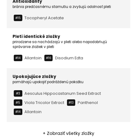
Antioxidanty
bránia predčasnému starnutiu a zvyšujú odolnosť pleti
Tocopheryl Acetate
#15
Pleti identické zložky
prirodzene sa nachádzajú v pleti alebo napodobňujú
správanie zložiek v pleti
Allantoin
Disodium Edta
#14
#16
Upokojujúce zložky
pomáhajú upokojiť podráždenú pokožku
Aesculus Hippocastanum Seed Extract
#3
Viola Tricolor Extract
Panthenol
#5
#13
Allantoin
#14
+ Zobraziť všetky zložky