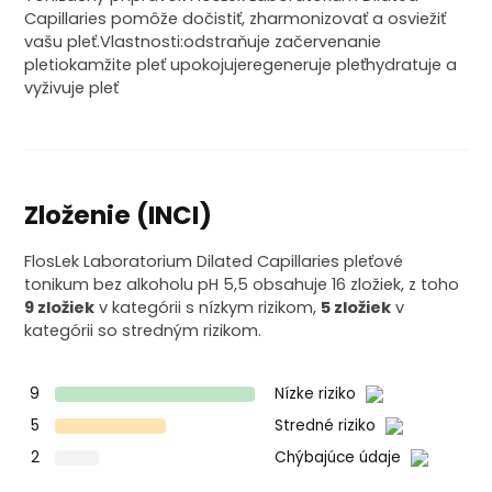
Capillaries pomôže dočistiť, zharmonizovať a osviežiť
vašu pleť.Vlastnosti:odstraňuje začervenanie
pletiokamžite pleť upokojujeregeneruje pleťhydratuje a
vyživuje pleť
Zloženie (INCI)
FlosLek Laboratorium Dilated Capillaries pleťové
tonikum bez alkoholu pH 5,5 obsahuje 16 zložiek, z toho
9 zložiek
v kategórii s nízkym rizikom,
5 zložiek
v
kategórii so stredným rizikom.
9
Nízke riziko
5
Stredné riziko
2
Chýbajúce údaje