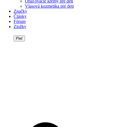
Opaľovacie krémy pre deti
Vlasová kozmetika pre deti
Značky
Články
Fórum
Zložky
Pleť