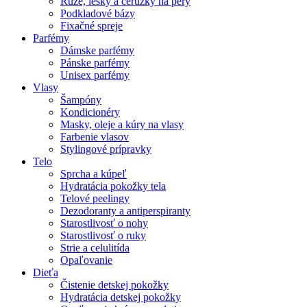
Rúže, lesky a ceruzky na pery
Podkladové bázy
Fixačné spreje
Parfémy
Dámske parfémy
Pánske parfémy
Unisex parfémy
Vlasy
Šampóny
Kondicionéry
Masky, oleje a kúry na vlasy
Farbenie vlasov
Stylingové prípravky
Telo
Sprcha a kúpeľ
Hydratácia pokožky tela
Telové peelingy
Dezodoranty a antiperspiranty
Starostlivosť o nohy
Starostlivosť o ruky
Strie a celulitída
Opaľovanie
Dieťa
Čistenie detskej pokožky
Hydratácia detskej pokožky