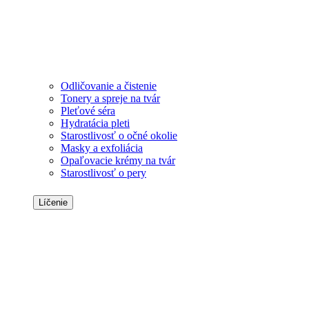
Odličovanie a čistenie
Tonery a spreje na tvár
Pleťové séra
Hydratácia pleti
Starostlivosť o očné okolie
Masky a exfoliácia
Opaľovacie krémy na tvár
Starostlivosť o pery
Líčenie