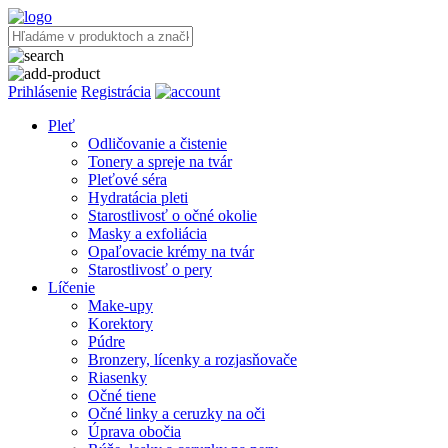
Prihlásenie
Registrácia
Pleť
Odličovanie a čistenie
Tonery a spreje na tvár
Pleťové séra
Hydratácia pleti
Starostlivosť o očné okolie
Masky a exfoliácia
Opaľovacie krémy na tvár
Starostlivosť o pery
Líčenie
Make-upy
Korektory
Púdre
Bronzery, lícenky a rozjasňovače
Riasenky
Očné tiene
Očné linky a ceruzky na oči
Úprava obočia