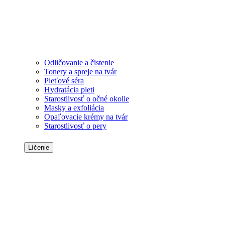
Odličovanie a čistenie
Tonery a spreje na tvár
Pleťové séra
Hydratácia pleti
Starostlivosť o očné okolie
Masky a exfoliácia
Opaľovacie krémy na tvár
Starostlivosť o pery
Líčenie