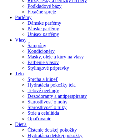
Rúže, lesky a ceruzky na pery
Podkladové bázy
Fixačné spreje
Parfémy
Dámske parfémy
Pánske parfémy
Unisex parfémy
Vlasy
Šampóny
Kondicionéry
Masky, oleje a kúry na vlasy
Farbenie vlasov
Stylingové prípravky
Telo
Sprcha a kúpeľ
Hydratácia pokožky tela
Telové peelingy
Dezodoranty a antiperspiranty
Starostlivosť o nohy
Starostlivosť o ruky
Strie a celulitída
Opaľovanie
Dieťa
Čistenie detskej pokožky
Hydratácia detskej pokožky