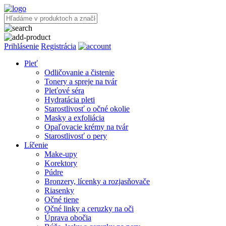
Prihlásenie
Registrácia
Pleť
Odličovanie a čistenie
Tonery a spreje na tvár
Pleťové séra
Hydratácia pleti
Starostlivosť o očné okolie
Masky a exfoliácia
Opaľovacie krémy na tvár
Starostlivosť o pery
Líčenie
Make-upy
Korektory
Púdre
Bronzery, lícenky a rozjasňovače
Riasenky
Očné tiene
Očné linky a ceruzky na oči
Úprava obočia