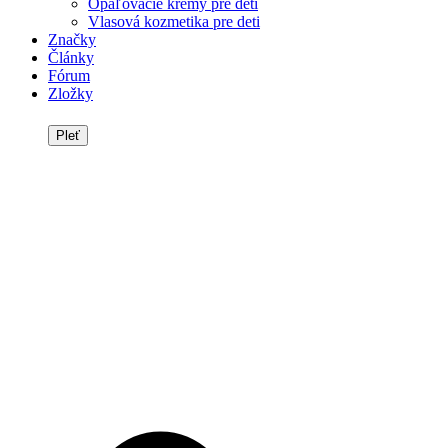
Opaľovacie krémy pre deti
Vlasová kozmetika pre deti
Značky
Články
Fórum
Zložky
Pleť