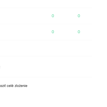
0
0
0
0
e
aziť celé zloženie