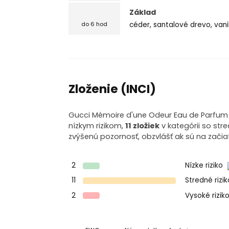
Základ
céder, santalové drevo, vani
do 6 hod
Zloženie (INCI)
Gucci Mémoire d'une Odeur Eau de Parfum o
nízkym rizikom,
11 zložiek
v kategórii so str
zvýšenú pozornosť, obzvlášť ak sú na začia
2
Nízke riziko
11
Stredné rizi
2
Vysoké rizik