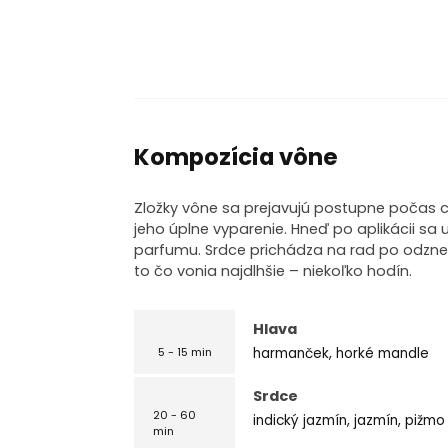
Kompozícia vône
Zložky vône sa prejavujú postupne počas c
jeho úplne vyparenie. Hneď po aplikácii sa u
parfumu. Srdce prichádza na rad po odznen
to čo vonia najdlhšie – niekoľko hodín.
Hlava
harmanček, horké mandle
5 - 15 min
Srdce
20 - 60
indický jazmín, jazmín, pižmo
min