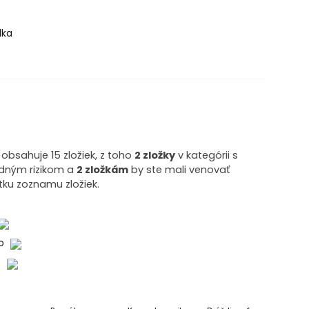
lka
bsahuje 15 zložiek, z toho
2 zložky
v kategórii s
edným rizikom a
2 zložkám
by ste mali venovať
tku zoznamu zložiek.
ko
o