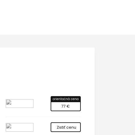
orientačná cena
77 €
Zistiť cenu