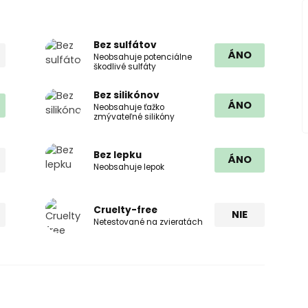
Bez sulfátov
ÁNO
Neobsahuje potenciálne
škodlivé sulfáty
Bez silikónov
ÁNO
Neobsahuje ťažko
zmývateľné silikóny
Bez lepku
ÁNO
Neobsahuje lepok
Cruelty-free
NIE
Netestované na zvieratách