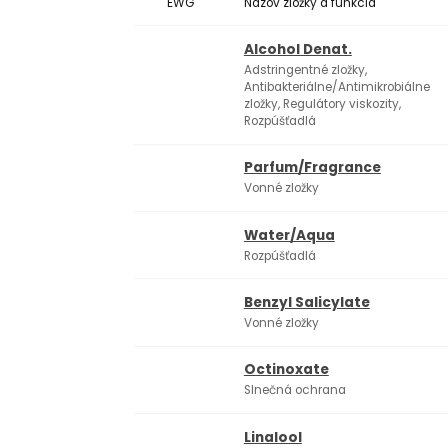
EWG
Názov zložky a funkcia
Alcohol Denat.
Adstringentné zložky,
Antibakteriálne/Antimikrobiálne
zložky, Regulátory viskozity,
Rozpúšťadlá
Parfum/Fragrance
Vonné zložky
Water/Aqua
Rozpúšťadlá
Benzyl Salicylate
Vonné zložky
Octinoxate
Slnečná ochrana
Linalool