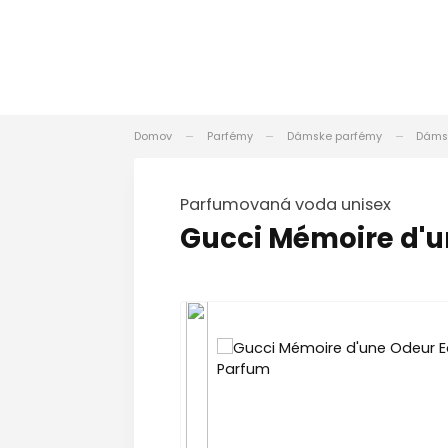
Domov
Parfémy
Dámske parfémy
Dáms
Parfumovaná voda unisex
Gucci Mémoire d'u