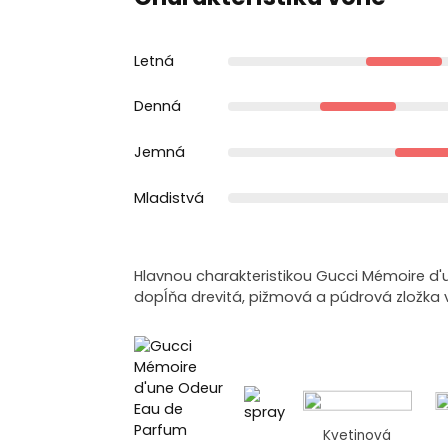
Letná
Denná
Jemná
Mladistvá
Hlavnou charakteristikou Gucci Mémoire d'
dopĺňa drevitá, pižmová a púdrová zložka 
Kvetinová