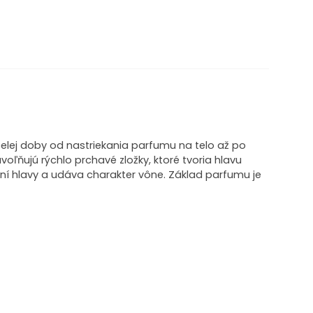
elej doby od nastriekania parfumu na telo až po
voľňujú rýchlo prchavé zložky, ktoré tvoria hlavu
í hlavy a udáva charakter vône. Základ parfumu je