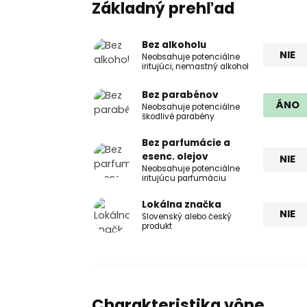
Základný prehľad
Bez alkoholu
NIE
Neobsahuje potenciálne
iritujúci, nemastný alkohol
Bez parabénov
ÁNO
Neobsahuje potenciálne
škodlivé parabény
Bez parfumácie a
esenc. olejov
NIE
Neobsahuje potenciálne
iritujúcu parfumáciu
Lokálna značka
NIE
Slovenský alebo český
produkt
Charakteristika vône