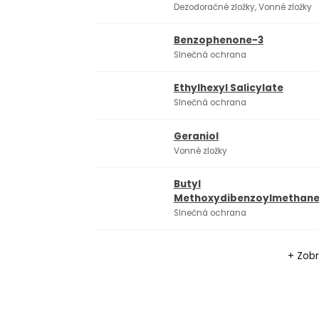
Dezodoračné zložky, Vonné zložky
Benzophenone-3
Slnečná ochrana
Ethylhexyl Salicylate
Slnečná ochrana
Geraniol
Vonné zložky
Butyl
Methoxydibenzoylmethan
Slnečná ochrana
+ Zobr