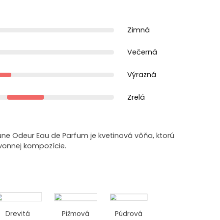
Zimná
Večerná
Výrazná
Zrelá
une Odeur Eau de Parfum je kvetinová vôňa, ktorú
vonnej kompozície.
Drevitá
Pižmová
Púdrová