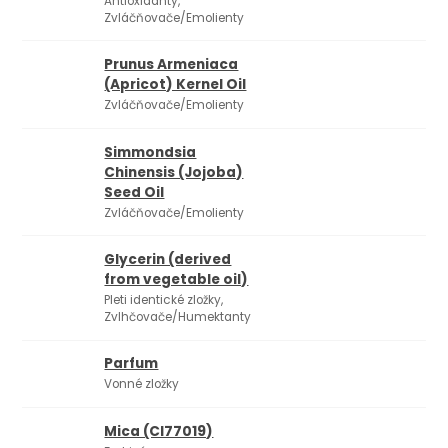
Antioxidanty,
Zvláčňovače/Emolienty
Prunus Armeniaca
(Apricot) Kernel Oil
Zvláčňovače/Emolienty
Simmondsia
Chinensis (Jojoba)
Seed Oil
Zvláčňovače/Emolienty
Glycerin (derived
from vegetable oil)
Pleti identické zložky,
Zvlhčovače/Humektanty
Parfum
Vonné zložky
Mica (CI77019)