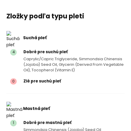
Zložky podľa typu pleti
Suchá pleť
Dobré pre suchú pleť
4
Caprylic/capric Triglyceride, Simmondsia Chinensis
(jojoba) Seed Oil, Glycerin (derived From Vegetable
Oil), Tocopherol (vitamin E)
Zlé pre suchú pleť
0
Mastná pleť
Dobré pre mastnú pleť
1
Simmondsia Chinensis (jojoba) Seed Oil