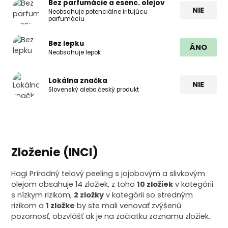
Bez parfumácie a esenc. olejov
NIE
Neobsahuje potenciálne iritujúcu
parfumáciu
Bez lepku
ÁNO
Neobsahuje lepok
Lokálna značka
NIE
Slovenský alebo český produkt
Zloženie (INCI)
Hagi Prírodný telový peeling s jojobovým a slivkovým
olejom obsahuje 14 zložiek, z toho
10 zložiek
v kategórii
s nízkym rizikom,
2 zložky
v kategórii so stredným
rizikom a
1 zložke
by ste mali venovať zvýšenú
pozornosť, obzvlášť ak je na začiatku zoznamu zložiek.