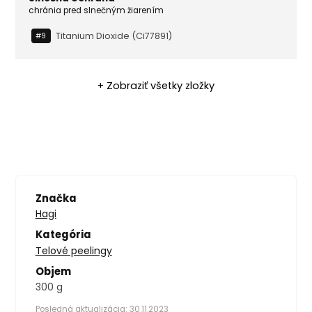
chránia pred slnečným žiarením
Titanium Dioxide (ci77891)
#9
+ Zobraziť všetky zložky
Značka
Hagi
Kategória
Telové peelingy
Objem
300 g
Posledná aktualizácia: 30.11.2023