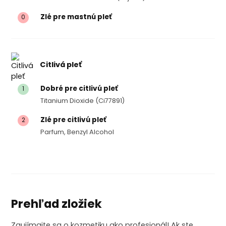
Zlé pre mastnú pleť
0
Citlivá pleť
Dobré pre citlivú pleť
1
Titanium Dioxide (ci77891)
Zlé pre citlivú pleť
2
Parfum, Benzyl Alcohol
Prehľad zložiek
Zaujímajte sa o kozmetiku ako profesionál! Ak ste