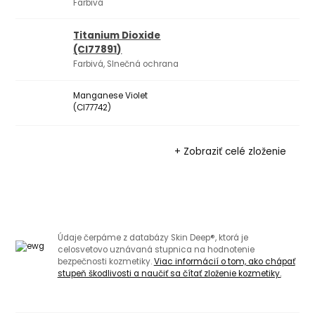
Farbivá
Titanium Dioxide
(CI77891)
Farbivá, Slnečná ochrana
Manganese Violet
(CI77742)
+ Zobraziť celé zloženie
Údaje čerpáme z databázy Skin Deep®, ktorá je
celosvetovo uznávaná stupnica na hodnotenie
bezpečnosti kozmetiky.
Viac informácií o tom, ako chápať
stupeň škodlivosti a naučiť sa čítať zloženie kozmetiky.