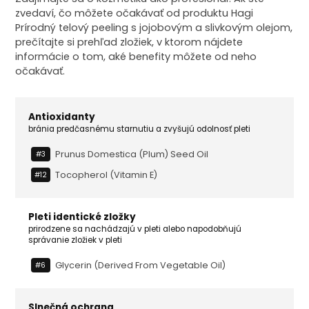
zvedaví, čo môžete očakávať od produktu Hagi
Prírodný telový peeling s jojobovým a slivkovým olejom,
prečítajte si prehľad zložiek, v ktorom nájdete
informácie o tom, aké benefity môžete od neho
očakávať.
Antioxidanty
bránia predčasnému starnutiu a zvyšujú odolnosť pleti
Prunus Domestica (plum) Seed Oil
#3
Tocopherol (vitamin E)
#12
Pleti identické zložky
prirodzene sa nachádzajú v pleti alebo napodobňujú
správanie zložiek v pleti
Glycerin (derived From Vegetable Oil)
#6
Slnečná ochrana