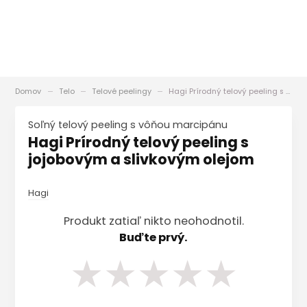
Domov
Telo
Telové peelingy
Hagi Prírodný telový peeling s jojobovým a slivkovým olejom
Soľný telový peeling s vôňou marcipánu
Hagi Prírodný telový peeling s
jojobovým a slivkovým olejom
Hagi
Produkt zatiaľ nikto neohodnotil.
Buďte prvý.
★
★
★
★
★