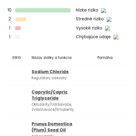
10
Nízke riziko
2
Stredné riziko
1
Vysoké riziko
1
Chýbajúce údaje
EWG
Názov zložky a funkcia
Pomáha
Ko
Sodium Chloride
Regulátory viskozity
Caprylic/Capric
Triglyceride
Okluzanty/Udržiavače,
Zvláčňovače/Emolienty
Prunus Domestica
(Plum) Seed Oil