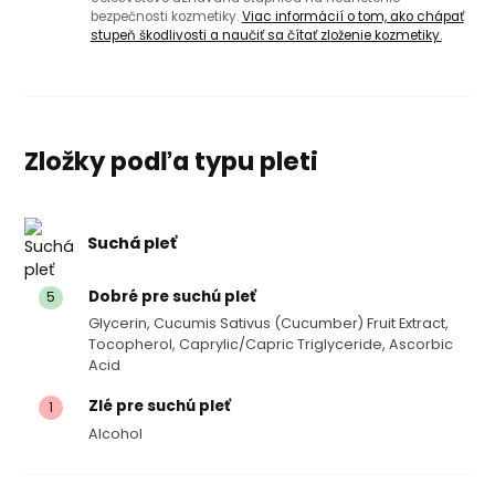
bezpečnosti kozmetiky.
Viac informácií o tom, ako chápať
stupeň škodlivosti a naučiť sa čítať zloženie kozmetiky.
Zložky podľa typu pleti
Suchá pleť
Dobré pre suchú pleť
5
Glycerin, Cucumis Sativus (cucumber) Fruit Extract,
Tocopherol, Caprylic/capric Triglyceride, Ascorbic
Acid
Zlé pre suchú pleť
1
Alcohol