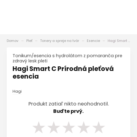
Domov
Pleť
Tonery a spreje na tvár
Esencie
Hagi Smart C Prírodná pleťová esencia
Tonikum/esencia s hydrolátom z pomaranča pre
zdravý lesk pleti
Hagi Smart C Prírodná pleťová
esencia
Hagi
Produkt zatiaľ nikto neohodnotil.
Buďte prvý.
★
★
★
★
★