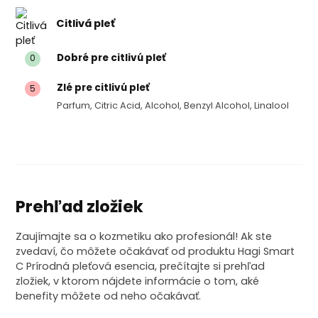
Citlivá pleť
Dobré pre citlivú pleť
0
Zlé pre citlivú pleť
5
Parfum, Citric Acid, Alcohol, Benzyl Alcohol, Linalool
Prehľad zložiek
Zaujímajte sa o kozmetiku ako profesionál! Ak ste
zvedaví, čo môžete očakávať od produktu Hagi Smart
C Prírodná pleťová esencia, prečítajte si prehľad
zložiek, v ktorom nájdete informácie o tom, aké
benefity môžete od neho očakávať.