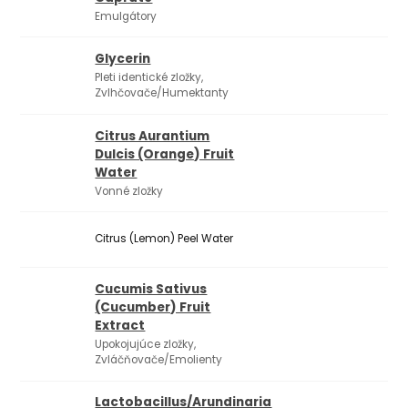
Emulgátory
Glycerin
Pleti identické zložky,
Zvlhčovače/Humektanty
Citrus Aurantium
Dulcis (Orange) Fruit
Water
Vonné zložky
Citrus (Lemon) Peel Water
Cucumis Sativus
(Cucumber) Fruit
Extract
Upokojujúce zložky,
Zvláčňovače/Emolienty
Lactobacillus/Arundinaria