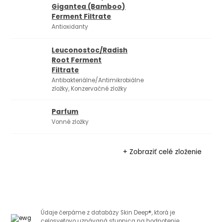
Gigantea (Bamboo)
Ferment Filtrate
Antioxidanty
Leuconostoc/Radish
Root Ferment
Filtrate
Antibakteriálne/Antimikrobiálne
zložky, Konzervačné zložky
Parfum
Vonné zložky
+ Zobraziť celé zloženie
Údaje čerpáme z databázy Skin Deep®, ktorá je
celosvetovo uznávaná stupnica na hodnotenie