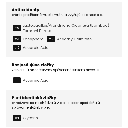
Antioxidanty
bránia predčasnému starnutiu a zvyšujú odolnosť pleti
Lactobacillus/arundinaria Gigantea (bamboo)
#8
Ferment Filtrate
Tocopherol
Ascorbyl Palmitate
#13
#15
Ascorbic Acid
#16
Rozjasňujúce zložky
zosvetlujú hnedé škvrny spôsobené slnkom alebo PIH
Ascorbic Acid
#16
Pleti identické zložky
prirodzene sa nachádzajú v pleti alebo napodobňujú
správanie zložiek v pleti
Glycerin
#4