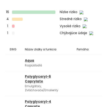
16
Nízke riziko
4
Stredné riziko
1
Vysoké riziko
1
Chýbajúce údaje
EWG
Názov zložky a funkcia
Pomáha
Ko
Aqua
Rozpúšťadlá
Polyglyceryl-6
Caprylate
Emulgátory,
Zvláčňovače/Emolienty
Polyglyceryl-4
Caprate