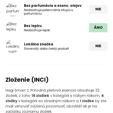
Bez parfumácie a esenc. olejov
NIE
Neobsahuje potenciálne iritujúcu
parfumáciu
Bez lepku
ÁNO
Neobsahuje lepok
Lokálna značka
NIE
Slovenský alebo český produkt
Zloženie (INCI)
Hagi Smart C Prírodná pleťová esencia obsahuje 22
zložiek, z toho
16 zložiek
v kategórii s nízkym rizikom,
4
zložky
v kategórii so stredným rizikom a
1 zložke
by ste
mali venovať zvýšenú pozornosť, obzvlášť ak je na
začiatku zoznamu zložiek.