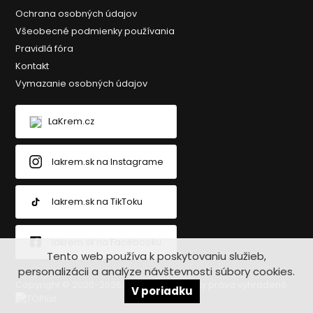
Ochrana osobných údajov
Všeobecné podmienky používania
Pravidlá fóra
Kontakt
Vymazanie osobných údajov
LaKrem.cz
lakrem.sk na Instagrame
lakrem.sk na TikToku
lakrem.sk na Facebooku
Tento web používa k poskytovaniu služieb,
personalizácii a analýze návštevnosti súbory cookies.
Copyright © 2020-2026 Lakrem.sk - Všetky práva vyhradené
V poriadku