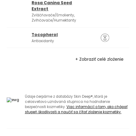
Rosa Canina Seed
Extract
Zvláčňovače/Emolienty,
Zvlhčovače/Humektanty
Tocopherol
Antioxidanty
+ Zobraziť celé zloženie
Údaje čerpáme z databázy Skin Deep®, ktorá je
celosvetovo uznávaná stupnica na hodnotenie
bezpečnosti kozmetiky.
Viac informácií o tom, ako chápať
stupeň škodlivosti a naučiť sa čítať zloženie kozmetiky.