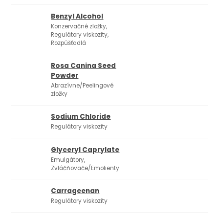
Benzyl Alcohol
Konzervačné zložky,
Regulátory viskozity,
Rozpúšťadlá
Rosa Canina Seed
Powder
Abrazívne/Peelingové
zložky
Sodium Chloride
Regulátory viskozity
Glyceryl Caprylate
Emulgátory,
Zvláčňovače/Emolienty
Carrageenan
Regulátory viskozity