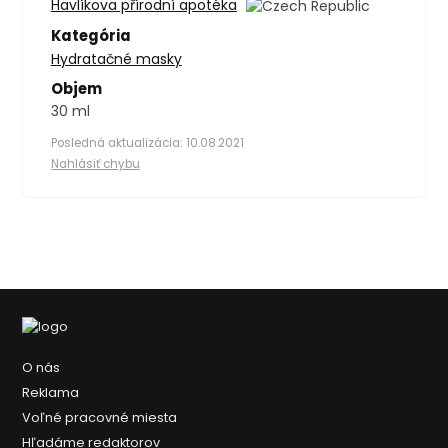
Havlíkova přírodní apotéka
Kategória
Hydratačné masky
Objem
30 ml
Posledná aktualizácia: 10.08.2021
Nahlásiť chybu
O nás
Reklama
Voľné pracovné miesta
Hľadáme redaktorov