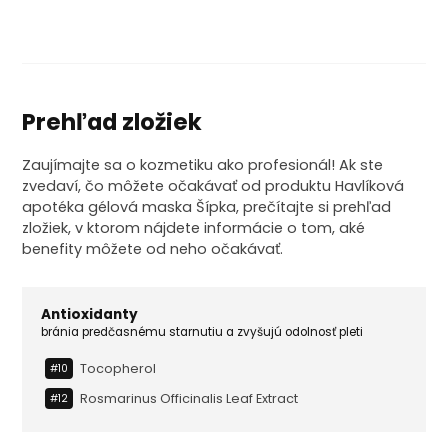
Prehľad zložiek
Zaujímajte sa o kozmetiku ako profesionál! Ak ste
zvedaví, čo môžete očakávať od produktu Havlíková
apotéka gélová maska Šípka, prečítajte si prehľad
zložiek, v ktorom nájdete informácie o tom, aké
benefity môžete od neho očakávať.
Antioxidanty
bránia predčasnému starnutiu a zvyšujú odolnosť pleti
Tocopherol
#10
Rosmarinus Officinalis Leaf Extract
#12