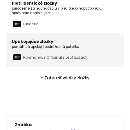
Pleti identické zložky
prirodzene sa nachádzajú v pleti alebo napodobňujú
správanie zložiek v pleti
Glycerin
#2
Upokojujúce zložky
pomáhajú upokojiť podráždenú pokožku
Rosmarinus Officinalis Leaf Extract
#12
+ Zobraziť všetky zložky
Značka