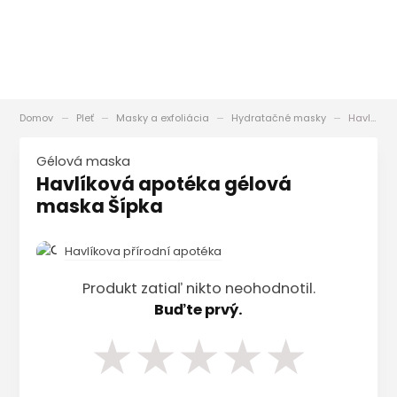
Domov
Pleť
Masky a exfoliácia
Hydratačné masky
Havlíková apotéka gélová maska Šípka
Gélová maska
Havlíková apotéka gélová
maska Šípka
Havlíkova přírodní apotéka
Produkt zatiaľ nikto neohodnotil.
Buďte prvý.
★
★
★
★
★