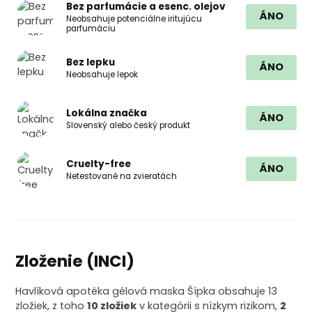
Bez parfumácie a esenc. olejov
ÁNO
Neobsahuje potenciálne iritujúcu
parfumáciu
Bez lepku
ÁNO
Neobsahuje lepok
Lokálna značka
ÁNO
Slovenský alebo český produkt
Cruelty-free
ÁNO
Netestované na zvieratách
Zloženie (INCI)
Havlíková apotéka gélová maska Šípka obsahuje 13
zložiek, z toho
10 zložiek
v kategórii s nízkym rizikom,
2