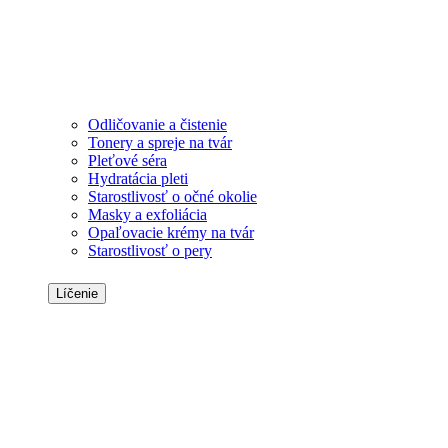
Odličovanie a čistenie
Tonery a spreje na tvár
Pleťové séra
Hydratácia pleti
Starostlivosť o očné okolie
Masky a exfoliácia
Opaľovacie krémy na tvár
Starostlivosť o pery
Líčenie