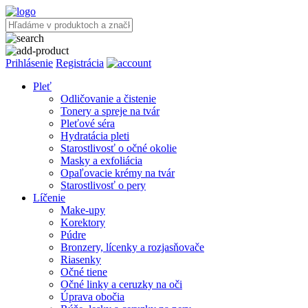
Prihlásenie
Registrácia
Pleť
Odličovanie a čistenie
Tonery a spreje na tvár
Pleťové séra
Hydratácia pleti
Starostlivosť o očné okolie
Masky a exfoliácia
Opaľovacie krémy na tvár
Starostlivosť o pery
Líčenie
Make-upy
Korektory
Púdre
Bronzery, lícenky a rozjasňovače
Riasenky
Očné tiene
Očné linky a ceruzky na oči
Úprava obočia