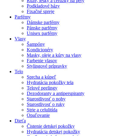
Rúže, lesky a ceruzky na pery
Podkladové bázy
Fixačné spreje
Parfémy
Dámske parfémy
Pánske parfémy
Unisex parfémy
Vlasy
Šampóny
Kondicionéry
Masky, oleje a kúry na vlasy
Farbenie vlasov
Stylingové prípravky
Telo
Sprcha a kúpeľ
Hydratácia pokožky tela
Telové peelingy
Dezodoranty a antiperspiranty
Starostlivosť o nohy
Starostlivosť o ruky
Strie a celulitída
Opaľovanie
Dieťa
Čistenie detskej pokožky
Hydratácia detskej pokožky