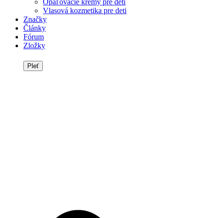
Opaľovacie krémy pre deti
Vlasová kozmetika pre deti
Značky
Články
Fórum
Zložky
Pleť