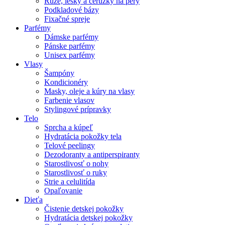
Rúže, lesky a ceruzky na pery
Podkladové bázy
Fixačné spreje
Parfémy
Dámske parfémy
Pánske parfémy
Unisex parfémy
Vlasy
Šampóny
Kondicionéry
Masky, oleje a kúry na vlasy
Farbenie vlasov
Stylingové prípravky
Telo
Sprcha a kúpeľ
Hydratácia pokožky tela
Telové peelingy
Dezodoranty a antiperspiranty
Starostlivosť o nohy
Starostlivosť o ruky
Strie a celulitída
Opaľovanie
Dieťa
Čistenie detskej pokožky
Hydratácia detskej pokožky