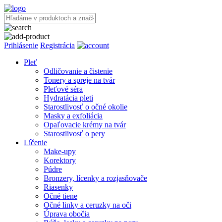
Prihlásenie
Registrácia
Pleť
Odličovanie a čistenie
Tonery a spreje na tvár
Pleťové séra
Hydratácia pleti
Starostlivosť o očné okolie
Masky a exfoliácia
Opaľovacie krémy na tvár
Starostlivosť o pery
Líčenie
Make-upy
Korektory
Púdre
Bronzery, lícenky a rozjasňovače
Riasenky
Očné tiene
Očné linky a ceruzky na oči
Úprava obočia