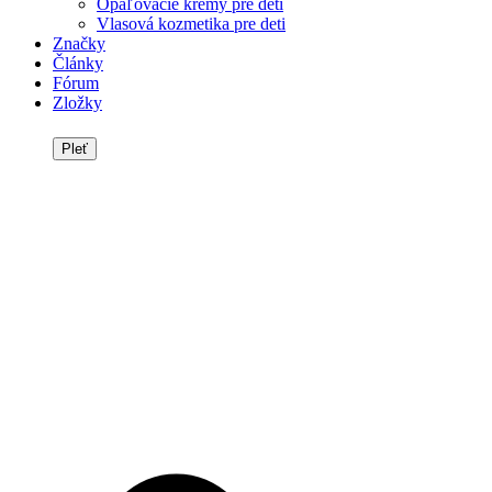
Opaľovacie krémy pre deti
Vlasová kozmetika pre deti
Značky
Články
Fórum
Zložky
Pleť