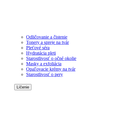
Odličovanie a čistenie
Tonery a spreje na tvár
Pleťové séra
Hydratácia pleti
Starostlivosť o očné okolie
Masky a exfoliácia
Opaľovacie krémy na tvár
Starostlivosť o pery
Líčenie