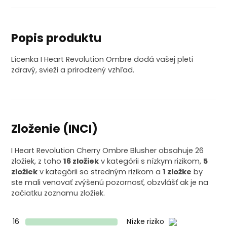
Popis produktu
Lícenka I Heart Revolution Ombre dodá vašej pleti
zdravý, svieži a prirodzený vzhľad.
Zloženie (INCI)
I Heart Revolution Cherry Ombre Blusher obsahuje 26
zložiek, z toho
16 zložiek
v kategórii s nízkym rizikom,
5
zložiek
v kategórii so stredným rizikom a
1 zložke
by
ste mali venovať zvýšenú pozornosť, obzvlášť ak je na
začiatku zoznamu zložiek.
16
Nízke riziko