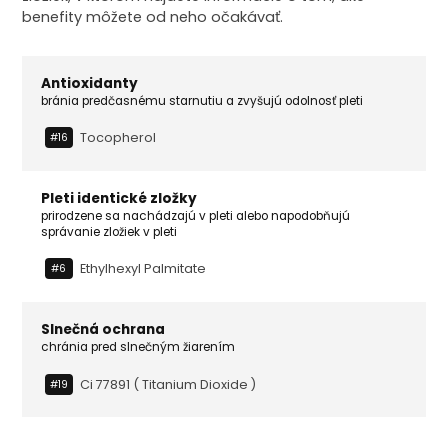
benefity môžete od neho očakávať.
Antioxidanty
bránia predčasnému starnutiu a zvyšujú odolnosť pleti
Tocopherol
#16
Pleti identické zložky
prirodzene sa nachádzajú v pleti alebo napodobňujú
správanie zložiek v pleti
Ethylhexyl Palmitate
#6
Slnečná ochrana
chránia pred slnečným žiarením
Ci 77891 ( Titanium Dioxide )
#19