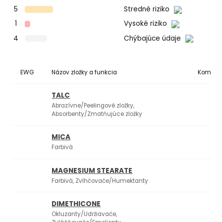
5
Stredné riziko
1
Vysoké riziko
4
Chýbajúce údaje
EWG
Názov zložky a funkcia
Komedo
TALC
1
Abrazívne/Peelingové zložky,
Absorbenty/Zmatňujúce zložky
MICA
Farbivá
MAGNESIUM STEARATE
1
Farbivá, Zvlhčovače/Humektanty
DIMETHICONE
1
Okluzanty/Udržiavače,