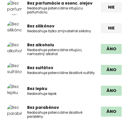
Bez parfumácie a esenc. olejov
NIE
Neobsahuje potenciálne iritujúcu
parfumáciu
Bez silikónov
NIE
Neobsahuje ťažko zmývateľné silikóny
Bez alkoholu
ÁNO
Neobsahuje potenciálne iritujúci,
nemastný alkohol
Bez sulfátov
ÁNO
Neobsahuje potenciálne škodlivé sulfáty
Bez lepku
ÁNO
Neobsahuje lepok
Bez parabénov
ÁNO
Neobsahuje potenciálne škodlivé
parabény