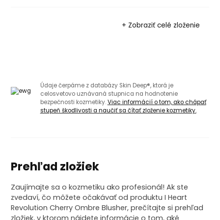
+ Zobraziť celé zloženie
Údaje čerpáme z databázy Skin Deep®, ktorá je
celosvetovo uznávaná stupnica na hodnotenie
bezpečnosti kozmetiky.
Viac informácií o tom, ako chápať
stupeň škodlivosti a naučiť sa čítať zloženie kozmetiky.
Prehľad zložiek
Zaujímajte sa o kozmetiku ako profesionál! Ak ste
zvedaví, čo môžete očakávať od produktu I Heart
Revolution Cherry Ombre Blusher, prečítajte si prehľad
zložiek, v ktorom nájdete informácie o tom, aké