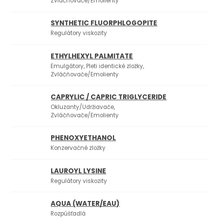
Zvláčňovače/Emolienty
SYNTHETIC FLUORPHLOGOPITE
Regulátory viskozity
ETHYLHEXYL PALMITATE
Emulgátory, Pleti identické zložky,
Zvláčňovače/Emolienty
CAPRYLIC / CAPRIC TRIGLYCERIDE
Okluzanty/Udržiavače,
Zvláčňovače/Emolienty
PHENOXYETHANOL
Konzervačné zložky
LAUROYL LYSINE
Regulátory viskozity
AQUA (WATER/EAU)
Rozpúšťadlá