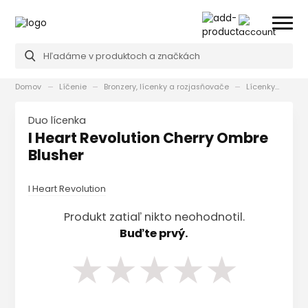
Domov
Líčenie
Bronzery, lícenky a rozjasňovače
Lícenky
I H
Duo lícenka
I Heart Revolution Cherry Ombre
Blusher
I Heart Revolution
Produkt zatiaľ nikto neohodnotil.
Buďte prvý.
★
★
★
★
★