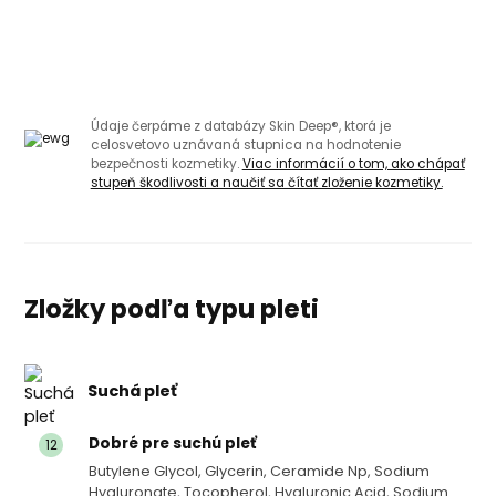
Údaje čerpáme z databázy Skin Deep®, ktorá je
celosvetovo uznávaná stupnica na hodnotenie
bezpečnosti kozmetiky.
Viac informácií o tom, ako chápať
stupeň škodlivosti a naučiť sa čítať zloženie kozmetiky.
Zložky podľa typu pleti
Suchá pleť
Dobré pre suchú pleť
12
Butylene Glycol, Glycerin, Ceramide Np, Sodium
Hyaluronate, Tocopherol, Hyaluronic Acid, Sodium