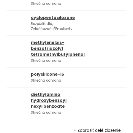
Slnečná ochrana
cyclopentasiloxane
Rozpúšťadlá,
Zvláčňovače/Emolienty
methylene bis-
benzotriazolyl
tetramethylbutylphenol
Slnečná ochrana
polysilicone-15
Slnečná ochrana
diethylamino
hydroxybenzoyl
hexyl benzoate
Slnečná ochrana
+ Zobraziť celé zloženie