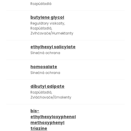
Rozpúšťadlá
butylene glycol
Regulátory viskozity,
Rozpúšťadlá,
Zvlhčovače/Humektanty
ethylhexyl salicylate
Slnečná ochrana
homosalate
Slnečná ochrana
dibutyl adipate
Rozpúšťadlá,
Zvláčňovače/Emolienty
bis-
ethylhexyloxyphenol
methoxyphenyl
triazine