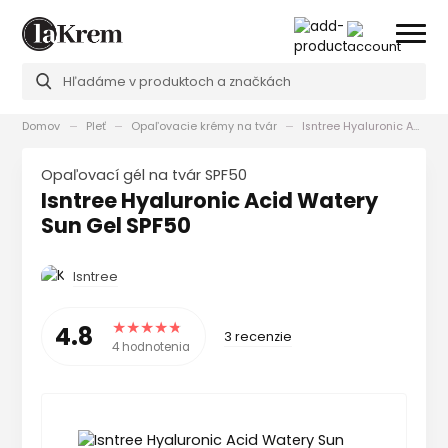
Domov
Pleť
Opaľovacie krémy na tvár
Isntree Hyaluronic Acid Watery Sun Gel SPF50
Opaľovací gél na tvár SPF50
Isntree Hyaluronic Acid Watery
Sun Gel SPF50
Isntree
4.8
3 recenzie
4 hodnotenia