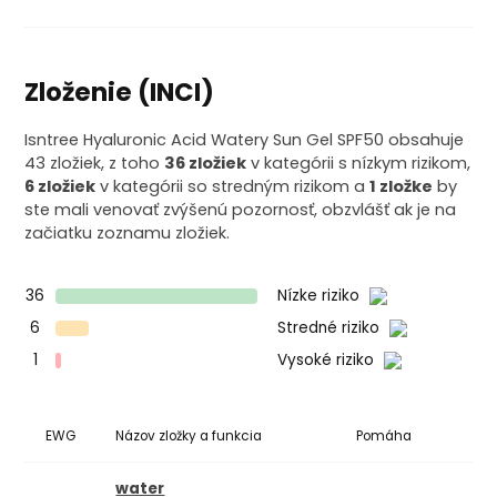
Zloženie (INCI)
Isntree Hyaluronic Acid Watery Sun Gel SPF50 obsahuje
43 zložiek, z toho
36 zložiek
v kategórii s nízkym rizikom,
6 zložiek
v kategórii so stredným rizikom a
1 zložke
by
ste mali venovať zvýšenú pozornosť, obzvlášť ak je na
začiatku zoznamu zložiek.
36
Nízke riziko
6
Stredné riziko
1
Vysoké riziko
EWG
Názov zložky a funkcia
Pomáha
Ko
water