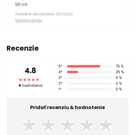
50 ml
Posledná aktualizácia: 29.11.2022
Nahlásiť chybu
Recenzie
5*
75 %
4.8
4*
25 %
3*
0 %
2*
0 %
4
hodnotenia
1*
0 %
Pridať recenziu & hodnotenie
★
★
★
★
★