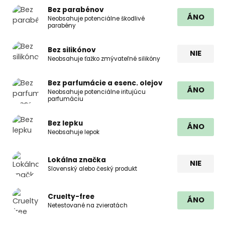
Bez parabénov
ÁNO
Neobsahuje potenciálne škodlivé
parabény
Bez silikónov
NIE
Neobsahuje ťažko zmývateľné silikóny
Bez parfumácie a esenc. olejov
ÁNO
Neobsahuje potenciálne iritujúcu
parfumáciu
Bez lepku
ÁNO
Neobsahuje lepok
Lokálna značka
NIE
Slovenský alebo český produkt
Cruelty-free
ÁNO
Netestované na zvieratách