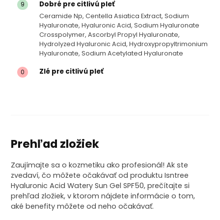
Dobré pre citlivú pleť
9
Ceramide Np, Centella Asiatica Extract, Sodium
Hyaluronate, Hyaluronic Acid, Sodium Hyaluronate
Crosspolymer, Ascorbyl Propyl Hyaluronate,
Hydrolyzed Hyaluronic Acid, Hydroxypropyltrimonium
Hyaluronate, Sodium Acetylated Hyaluronate
Zlé pre citlivú pleť
0
Prehľad zložiek
Zaujímajte sa o kozmetiku ako profesionál! Ak ste
zvedaví, čo môžete očakávať od produktu Isntree
Hyaluronic Acid Watery Sun Gel SPF50, prečítajte si
prehľad zložiek, v ktorom nájdete informácie o tom,
aké benefity môžete od neho očakávať.