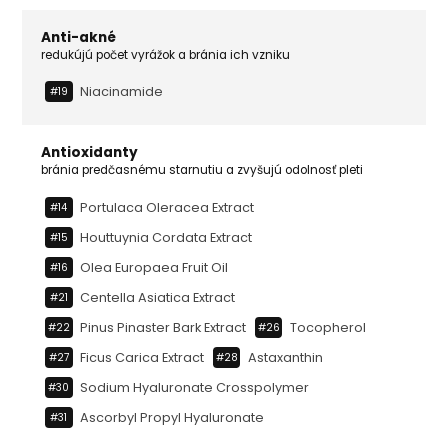
Anti-akné
redukújú počet vyrážok a bránia ich vzniku
Niacinamide
#19
Antioxidanty
bránia predčasnému starnutiu a zvyšujú odolnosť pleti
Portulaca Oleracea Extract
#14
Houttuynia Cordata Extract
#15
Olea Europaea Fruit Oil
#16
Centella Asiatica Extract
#21
Pinus Pinaster Bark Extract
Tocopherol
#22
#26
Ficus Carica Extract
Astaxanthin
#27
#28
Sodium Hyaluronate Crosspolymer
#30
Ascorbyl Propyl Hyaluronate
#31