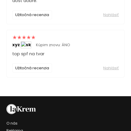
dost dobre.
Užitočná recenzia
Nahlásiť
xyz
Kúpim znovu: ÁNO
top spf na tvar
Užitočná recenzia
Nahlásiť
O nás
Reklama