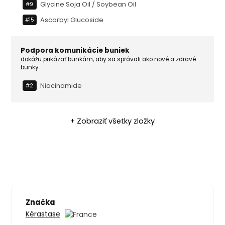
Glycine Soja Oil / Soybean Oil
#9
Ascorbyl Glucoside
#15
Podpora komunikácie buniek
dokážu prikázať bunkám, aby sa správali ako nové a zdravé
bunky
Niacinamide
#2
+ Zobraziť všetky zložky
Značka
Kérastase