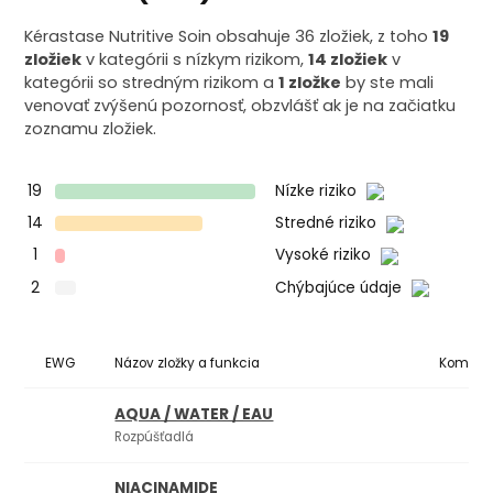
Kérastase Nutritive Soin obsahuje 36 zložiek, z toho
19
zložiek
v kategórii s nízkym rizikom,
14 zložiek
v
kategórii so stredným rizikom a
1 zložke
by ste mali
venovať zvýšenú pozornosť, obzvlášť ak je na začiatku
zoznamu zložiek.
19
Nízke riziko
14
Stredné riziko
1
Vysoké riziko
2
Chýbajúce údaje
EWG
Názov zložky a funkcia
Komedo
AQUA / WATER / EAU
Rozpúšťadlá
NIACINAMIDE