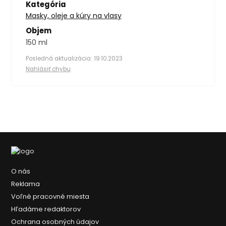
Kategória
Masky, oleje a kúry na vlasy
Objem
150 ml
Posledná aktualizácia: 19.10.2023
Nahlásiť chybu
O nás
Reklama
Voľné pracovné miesta
Hľadáme redaktorov
Ochrana osobných údajov