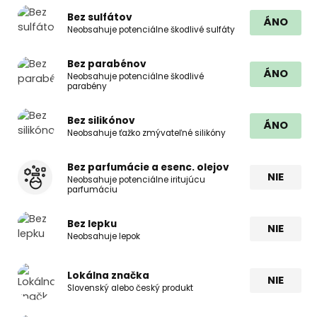
Bez sulfátov
ÁNO
Neobsahuje potenciálne škodlivé sulfáty
Bez parabénov
ÁNO
Neobsahuje potenciálne škodlivé
parabény
Bez silikónov
ÁNO
Neobsahuje ťažko zmývateľné silikóny
Bez parfumácie a esenc. olejov
NIE
Neobsahuje potenciálne iritujúcu
parfumáciu
Bez lepku
NIE
Neobsahuje lepok
Lokálna značka
NIE
Slovenský alebo český produkt