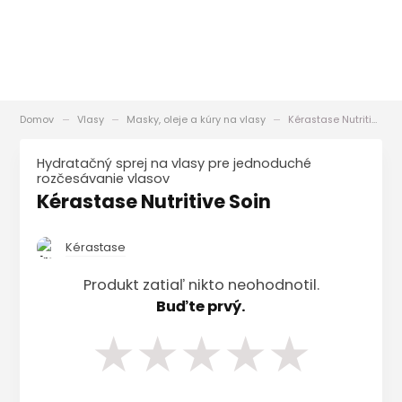
Domov
Vlasy
Masky, oleje a kúry na vlasy
Kérastase Nutritive Soin
Hydratačný sprej na vlasy pre jednoduché
rozčesávanie vlasov
Kérastase Nutritive Soin
Kérastase
Produkt zatiaľ nikto neohodnotil.
Buďte prvý.
★
★
★
★
★