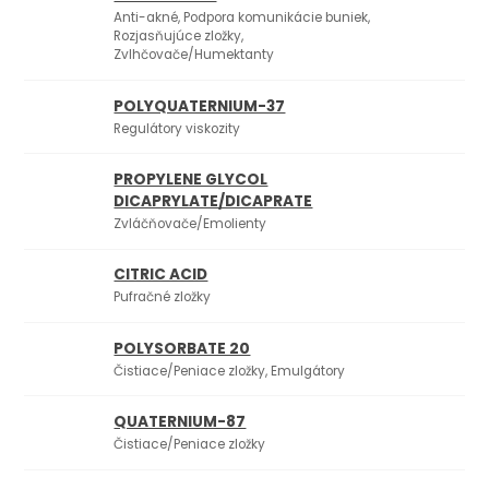
Anti-akné, Podpora komunikácie buniek,
Rozjasňujúce zložky,
Zvlhčovače/Humektanty
POLYQUATERNIUM-37
Regulátory viskozity
PROPYLENE GLYCOL
DICAPRYLATE/DICAPRATE
Zvláčňovače/Emolienty
CITRIC ACID
Pufračné zložky
POLYSORBATE 20
Čistiace/Peniace zložky, Emulgátory
QUATERNIUM-87
Čistiace/Peniace zložky