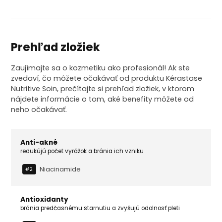
Prehľad zložiek
Zaujímajte sa o kozmetiku ako profesionál! Ak ste
zvedaví, čo môžete očakávať od produktu Kérastase
Nutritive Soin, prečítajte si prehľad zložiek, v ktorom
nájdete informácie o tom, aké benefity môžete od
neho očakávať.
Anti-akné
redukújú počet vyrážok a bránia ich vzniku
Niacinamide
#2
Antioxidanty
bránia predčasnému starnutiu a zvyšujú odolnosť pleti