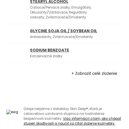
STEARYL ALCOHOL
Čistiace/Peniace zložky, Emulgátory,
2
Okluzanty/Udržiavače, Regulátory
viskozity, Zvláčňovače/Emolienty
GLYCINE SOJA OIL / SOYBEAN OIL
3
Antioxidanty, Zvláčňovače/Emolienty
SODIUM BENZOATE
Konzervačné zložky
+ Zobraziť celé zloženie
Údaje čerpáme z databázy Skin Deep®, ktorá je
celosvetovo uznávaná stupnica na hodnotenie
bezpečnosti kozmetiky.
Viac informácií o tom, ako chápať
stupeň škodlivosti a naučiť sa čítať zloženie kozmetiky.