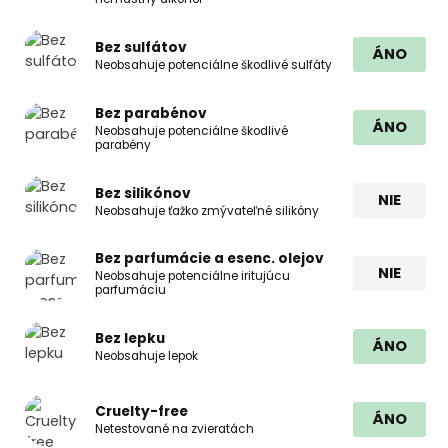
Bez sulfátov
ÁNO
Neobsahuje potenciálne škodlivé sulfáty
Bez parabénov
ÁNO
Neobsahuje potenciálne škodlivé
parabény
Bez silikónov
NIE
Neobsahuje ťažko zmývateľné silikóny
Bez parfumácie a esenc. olejov
NIE
Neobsahuje potenciálne iritujúcu
parfumáciu
Bez lepku
ÁNO
Neobsahuje lepok
Cruelty-free
ÁNO
Netestované na zvieratách