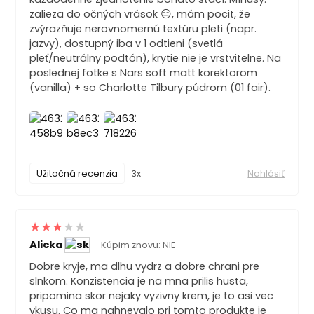
zalieza do očných vrások 😑, mám pocit, že
zvýrazňuje nerovnomernú textúru pleti (napr.
jazvy), dostupný iba v 1 odtieni (svetlá
pleť/neutrálny podtón), krytie nie je vrstvitelne. Na
poslednej fotke s Nars soft matt korektorom
(vanilla) + so Charlotte Tilbury púdrom (01 fair).
Užitočná recenzia
3x
Nahlásiť
Alicka
Kúpim znovu: NIE
Dobre kryje, ma dlhu vydrz a dobre chrani pre
slnkom. Konzistencia je na mna prilis husta,
pripomina skor nejaky vyzivny krem, je to asi vec
vkusu. Co ma nahnevalo pri tomto produkte je