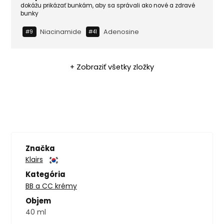
dokážu prikázať bunkám, aby sa správali ako nové a zdravé
bunky
Niacinamide
Adenosine
#9
#41
+ Zobraziť všetky zložky
Značka
Klairs
Kategória
BB a CC krémy
Objem
40 ml