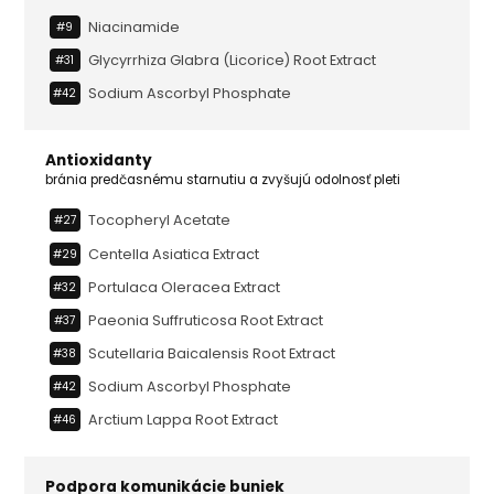
Niacinamide
#9
Glycyrrhiza Glabra (licorice) Root Extract
#31
Sodium Ascorbyl Phosphate
#42
Antioxidanty
bránia predčasnému starnutiu a zvyšujú odolnosť pleti
Tocopheryl Acetate
#27
Centella Asiatica Extract
#29
Portulaca Oleracea Extract
#32
Paeonia Suffruticosa Root Extract
#37
Scutellaria Baicalensis Root Extract
#38
Sodium Ascorbyl Phosphate
#42
Arctium Lappa Root Extract
#46
Podpora komunikácie buniek