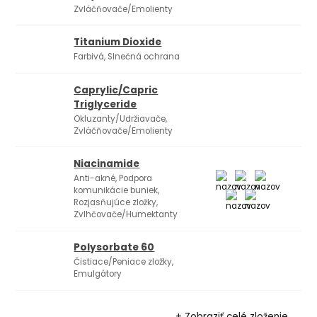
Zvláčňovače/Emolienty
Titanium Dioxide
Farbivá, Slnečná ochrana
Caprylic/​Capric
Triglyceride
Okluzanty/Udržiavače,
Zvláčňovače/Emolienty
Niacinamide
Anti-akné, Podpora
komunikácie buniek,
Rozjasňujúce zložky,
Zvlhčovače/Humektanty
Polysorbate 60
Čistiace/Peniace zložky,
Emulgátory
+ Zobraziť celé zloženie