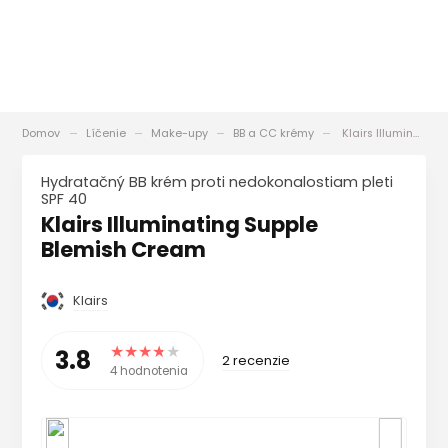
Domov
Líčenie
Make-upy
BB a CC krémy
Klairs Illuminating Supple Blemish Cream
Hydratačný BB krém proti nedokonalostiam pleti
SPF 40
Klairs Illuminating Supple
Blemish Cream
Klairs
3.8
2 recenzie
4 hodnotenia