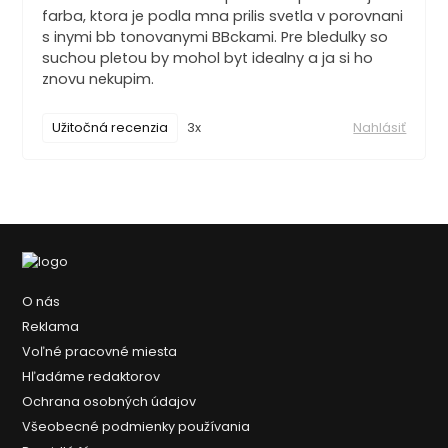
farba, ktora je podla mna prilis svetla v porovnani
s inymi bb tonovanymi BBckami. Pre bledulky so
suchou pletou by mohol byt idealny a ja si ho
znovu nekupim.
Užitočná recenzia
3x
Nahlásiť
O nás
Reklama
Voľné pracovné miesta
Hľadáme redaktorov
Ochrana osobných údajov
Všeobecné podmienky používania