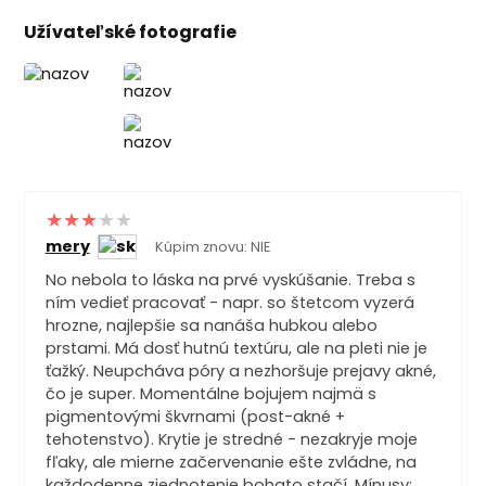
Užívateľské fotografie
mery
Kúpim znovu: NIE
No nebola to láska na prvé vyskúšanie. Treba s
ním vedieť pracovať - napr. so štetcom vyzerá
hrozne, najlepšie sa nanáša hubkou alebo
prstami. Má dosť hutnú textúru, ale na pleti nie je
ťažký. Neupcháva póry a nezhoršuje prejavy akné,
čo je super. Momentálne bojujem najmä s
pigmentovými škvrnami (post-akné +
tehotenstvo). Krytie je stredné - nezakryje moje
fľaky, ale mierne začervenanie ešte zvládne, na
každodenne zjednotenie bohato stačí. Mínusy: