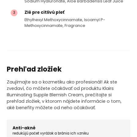
Sodium Hyaluronate, Aloe Barbadensis Leaf Juice
Zlé pre citlivú pleť
3
Ethylhexyl Methoxycinnamate, Isoamyl P-
Methoxycinnamate, Fragrance
Prehľad zložiek
Zaujímajte sa o kozmetiku ako profesionál! Ak ste
zvedaví, čo môžete očakávať od produktu Klairs
Illuminating Supple Blemish Cream, prečítajte si
prehľad zložiek, v ktorom nájdete informácie o tom,
aké benefity môžete od neho očakávať.
Anti-akné
redukújú počet vyrážok a bránia ich vzniku