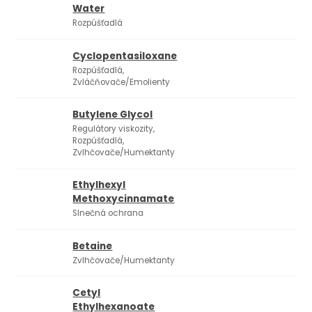
Water
Rozpúšťadlá
Cyclopentasiloxane
Rozpúšťadlá,
Zvláčňovače/Emolienty
Butylene Glycol
Regulátory viskozity,
Rozpúšťadlá,
Zvlhčovače/Humektanty
Ethylhexyl
Methoxycinnamate
Slnečná ochrana
Betaine
Zvlhčovače/Humektanty
Cetyl
Ethylhexanoate