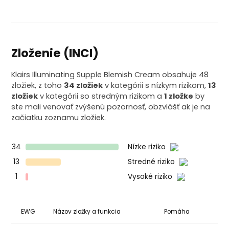
Zloženie (INCI)
Klairs Illuminating Supple Blemish Cream obsahuje 48
zložiek, z toho
34 zložiek
v kategórii s nízkym rizikom,
13
zložiek
v kategórii so stredným rizikom a
1 zložke
by
ste mali venovať zvýšenú pozornosť, obzvlášť ak je na
začiatku zoznamu zložiek.
34
Nízke riziko
13
Stredné riziko
1
Vysoké riziko
EWG
Názov zložky a funkcia
Pomáha
Ko