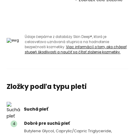
Údaje čerpáme z databázy Skin Deep®, ktorá je
celosvetovo uznávaná stupnica na hodnotenie
bezpečnosti kozmetiky.
Viac informácií o tom, ako chápať
stupeň škodlivosti a naučiť sa čítať zloženie kozmetiky.
Zložky podľa typu pleti
Suchá pleť
Dobré pre suchú pleť
4
Butylene Glycol, Caprylic/​capric Triglyceride,