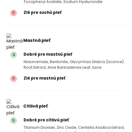
Tocopheryl Acetate, Sodium Hyaluronate
Zlé pre suchú pleť
0
Mastná pleť
Dobré pre mastnú pleť
4
Niacinamide, Bentonite, Glycyrrhiza Glabra (licorice)
Root Extract, Aloe Barbadensis Leaf Juice
Zlé pre mastnú pleť
0
Citlivá pleť
Dobré pre citlivú pleť
5
Titanium Dioxide, Zinc Oxide, Centella Asiatica Extract,