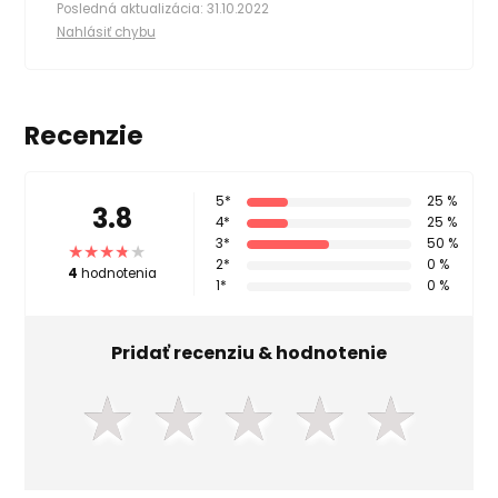
Posledná aktualizácia: 31.10.2022
Nahlásiť chybu
Recenzie
5*
25 %
3.8
4*
25 %
3*
50 %
2*
0 %
4
hodnotenia
1*
0 %
Pridať recenziu & hodnotenie
★
★
★
★
★