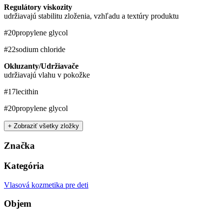
Regulátory viskozity
udržiavajú stabilitu zloženia, vzhľadu a textúry produktu
#20
propylene glycol
#22
sodium chloride
Okluzanty/Udržiavače
udržiavajú vlahu v pokožke
#17
lecithin
#20
propylene glycol
+ Zobraziť všetky zložky
Značka
Kategória
Vlasová kozmetika pre deti
Objem