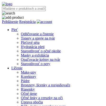
Prihlásenie
Registrácia
Pleť
Odličovanie a čistenie
Tonery a spreje na tvár
Pleťové séra
Hydratácia pleti
Starostlivosť o očné okolie
Masky a exfoliácia
Opaľovacie krémy na tvár
Starostlivosť o pery
Líčenie
Make-upy
Korektory
Púdre
Bronzery, lícenky a rozjasňovače
Riasenky
Očné tiene
Očné linky a ceruzky na oči
Úprava obočia