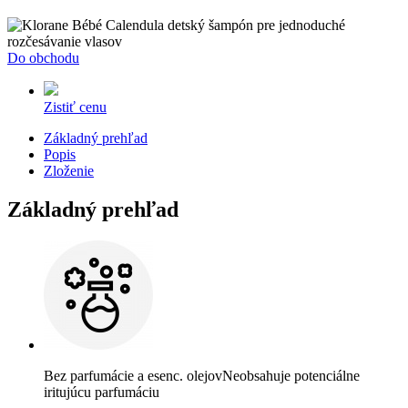
Do obchodu
Zistiť cenu
Základný prehľad
Popis
Zloženie
Základný prehľad
Bez parfumácie a esenc. olejov
Neobsahuje potenciálne
iritujúcu parfumáciu