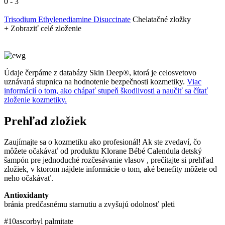
0
-
3
Trisodium Ethylenediamine Disuccinate
Chelatačné zložky
+ Zobraziť celé zloženie
Údaje čerpáme z databázy Skin Deep®, ktorá je celosvetovo
uznávaná stupnica na hodnotenie bezpečnosti kozmetiky.
Viac
informácií o tom, ako chápať stupeň škodlivosti a naučiť sa čítať
zloženie kozmetiky.
Prehľad zložiek
Zaujímajte sa o kozmetiku ako profesionál! Ak ste zvedaví, čo
môžete očakávať od produktu Klorane Bébé Calendula detský
šampón pre jednoduché rozčesávanie vlasov , prečítajte si prehľad
zložiek, v ktorom nájdete informácie o tom, aké benefity môžete od
neho očakávať.
Antioxidanty
bránia predčasnému starnutiu a zvyšujú odolnosť pleti
#10
ascorbyl palmitate