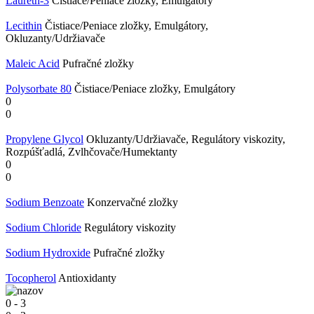
Laureth-3
Čistiace/Peniace zložky, Emulgátory
Lecithin
Čistiace/Peniace zložky, Emulgátory,
Okluzanty/Udržiavače
Maleic Acid
Pufračné zložky
Polysorbate 80
Čistiace/Peniace zložky, Emulgátory
0
0
Propylene Glycol
Okluzanty/Udržiavače, Regulátory viskozity,
Rozpúšťadlá, Zvlhčovače/Humektanty
0
0
Sodium Benzoate
Konzervačné zložky
Sodium Chloride
Regulátory viskozity
Sodium Hydroxide
Pufračné zložky
Tocopherol
Antioxidanty
0
-
3