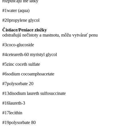
rozpúšťajú iné látky
#1
water (aqua)
#20
propylene glycol
Čistiace/Peniace zložky
odstraňujú nečistoty a mastnotu, môžu vytvárať penu
#3
coco-glucoside
#4
ceteareth-60 myristyl glycol
#5
zinc coceth sulfate
#6
sodium cocoamphoacetate
#7
polysorbate 20
#13
disodium laureth sulfosuccinate
#16
laureth-3
#17
lecithin
#19
polysorbate 80