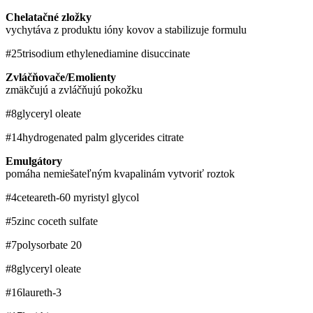
Chelatačné zložky
vychytáva z produktu ióny kovov a stabilizuje formulu
#25
trisodium ethylenediamine disuccinate
Zvláčňovače/Emolienty
zmäkčujú a zvláčňujú pokožku
#8
glyceryl oleate
#14
hydrogenated ​palm glycerides citrate
Emulgátory
pomáha nemiešateľným kvapalinám vytvoriť roztok
#4
ceteareth-60 myristyl glycol
#5
zinc coceth sulfate
#7
polysorbate 20
#8
glyceryl oleate
#16
laureth-3