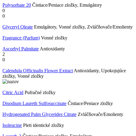
Polysorbate 20
Čistiace/Peniace zložky, Emulgátory
0
0
Glyceryl Oleate
Emulgátory, Vonné zložky, Zvláčňovače/Emolienty
Fragrance (Parfum)
Vonné zložky
Ascorbyl Palmitate
Antioxidanty
2
0
Calendula Officinalis Flower Extract
Antioxidanty, Upokojujúce
zložky, Vonné zložky
Citric Acid
Pufračné zložky
Disodium Laureth Sulfosuccinate
Čistiace/Peniace zložky
Hydrogenated ​Palm Glycerides Citrate
Zvláčňovače/Emolienty
Isoleucine
Pleti identické zložky