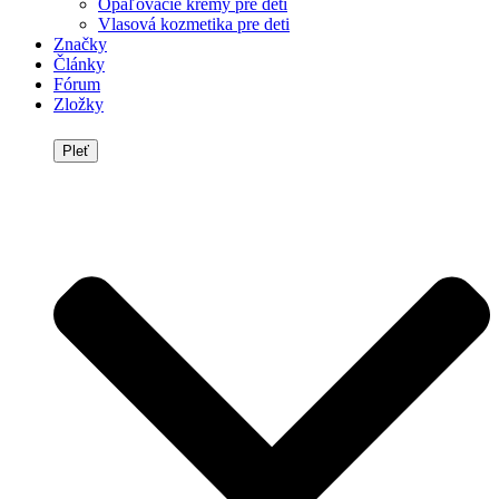
Opaľovacie krémy pre deti
Vlasová kozmetika pre deti
Značky
Články
Fórum
Zložky
Pleť