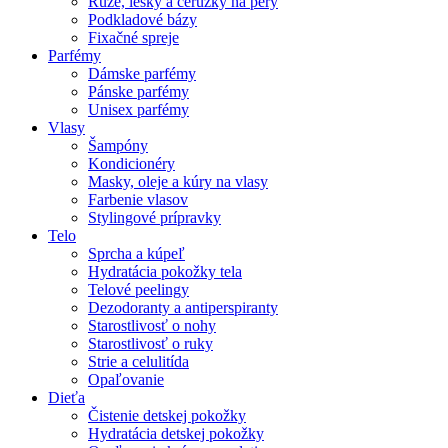
Rúže, lesky a ceruzky na pery
Podkladové bázy
Fixačné spreje
Parfémy
Dámske parfémy
Pánske parfémy
Unisex parfémy
Vlasy
Šampóny
Kondicionéry
Masky, oleje a kúry na vlasy
Farbenie vlasov
Stylingové prípravky
Telo
Sprcha a kúpeľ
Hydratácia pokožky tela
Telové peelingy
Dezodoranty a antiperspiranty
Starostlivosť o nohy
Starostlivosť o ruky
Strie a celulitída
Opaľovanie
Dieťa
Čistenie detskej pokožky
Hydratácia detskej pokožky