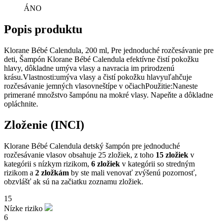
ÁNO
Popis produktu
Klorane Bébé Calendula, 200 ml, Pre jednoduché rozčesávanie pre
deti, Šampón Klorane Bébé Calendula efektívne čistí pokožku
hlavy, dôkladne umýva vlasy a navracia im prirodzenú
krásu.Vlastnosti:umýva vlasy a čistí pokožku hlavyuľahčuje
rozčesávanie jemných vlasovneštípe v očiachPoužitie:Naneste
primerané množstvo šampónu na mokré vlasy. Napeňte a dôkladne
opláchnite.
Zloženie (INCI)
Klorane Bébé Calendula detský šampón pre jednoduché
rozčesávanie vlasov obsahuje 25 zložiek, z toho
15 zložiek
v
kategórii s nízkym rizikom,
6 zložiek
v kategórii so stredným
rizikom a
2 zložkám
by ste mali venovať zvýšenú pozornosť,
obzvlášť ak sú na začiatku zoznamu zložiek.
15
Nízke riziko
6