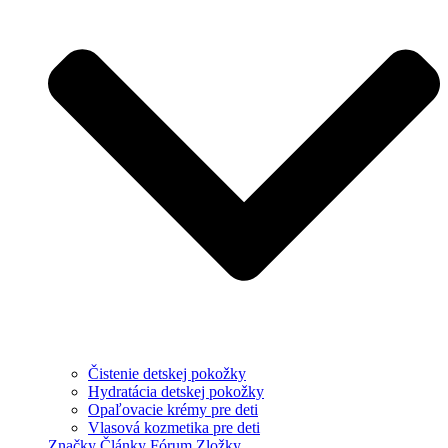
Čistenie detskej pokožky
Hydratácia detskej pokožky
Opaľovacie krémy pre deti
Vlasová kozmetika pre deti
Značky
Články
Fórum
Zložky