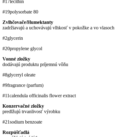
#17
lecithin
#19
polysorbate 80
Zvlhčovače/Humektanty
zadržiavajú a uchovávajú vlhkosť v pokožke a vo vlasoch
#2
glycerin
#20
propylene glycol
Vonné zložky
dodávajú produktu príjemnú vôňu
#8
glyceryl oleate
#9
fragrance (parfum)
#11
calendula officinalis flower extract
Konzervačné zložky
predlžujú trvanlivosť výrobku
#21
sodium benzoate
Rozpúšťadlá