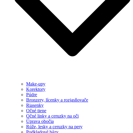
Make-upy
Korektory
Púdre
Bronzery, lícenky a rozjasňovače
Riasenky
Očné tiene
Očné linky a ceruzky na oči
Úprava obočia
Rúže, lesky a ceruzky na pery
Podkladové bázy