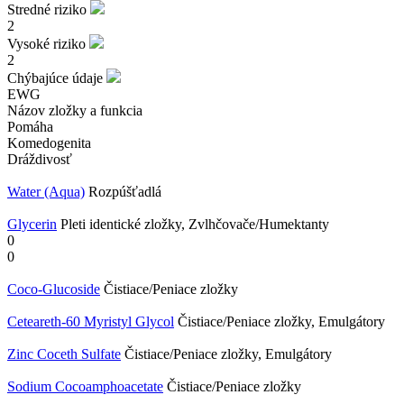
Stredné riziko
2
Vysoké riziko
2
Chýbajúce údaje
EWG
Názov zložky a funkcia
Pomáha
Komedogenita
Dráždivosť
Water (Aqua)
Rozpúšťadlá
Glycerin
Pleti identické zložky, Zvlhčovače/Humektanty
0
0
Coco-Glucoside
Čistiace/Peniace zložky
Ceteareth-60 Myristyl Glycol
Čistiace/Peniace zložky, Emulgátory
Zinc Coceth Sulfate
Čistiace/Peniace zložky, Emulgátory
Sodium Cocoamphoacetate
Čistiace/Peniace zložky