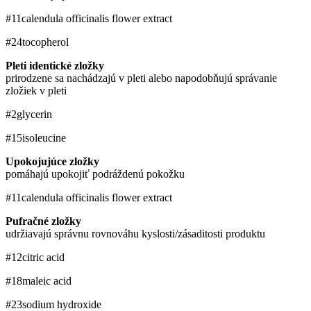
#11
calendula officinalis flower extract
#24
tocopherol
Pleti identické zložky
prirodzene sa nachádzajú v pleti alebo napodobňujú správanie
zložiek v pleti
#2
glycerin
#15
isoleucine
Upokojujúce zložky
pomáhajú upokojiť podráždenú pokožku
#11
calendula officinalis flower extract
Pufračné zložky
udržiavajú správnu rovnováhu kyslosti/zásaditosti produktu
#12
citric acid
#18
maleic acid
#23
sodium hydroxide